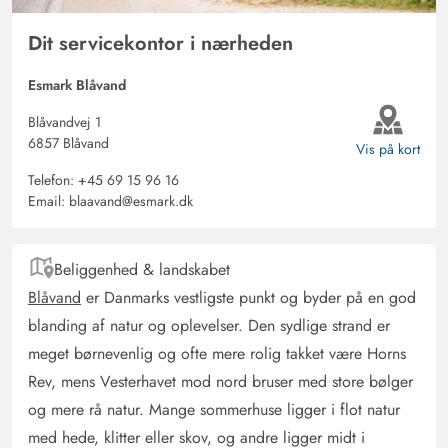
vaskerum, og whirlpoolen indbyder absolut ikke til
afslapning!
Dit servicekontor i nærheden
Esmark Blåvand
Blåvandvej 1
6857 Blåvand
Vis på kort
Telefon:
+45 69 15 96 16
Email:
blaavand@esmark.dk
Beliggenhed & landskabet
Blåvand
er Danmarks vestligste punkt og byder på en god
blanding af natur og oplevelser. Den sydlige strand er
meget børnevenlig og ofte mere rolig takket være Horns
Rev, mens Vesterhavet mod nord bruser med store bølger
og mere rå natur. Mange sommerhuse ligger i flot natur
med hede, klitter eller skov, og andre ligger midt i