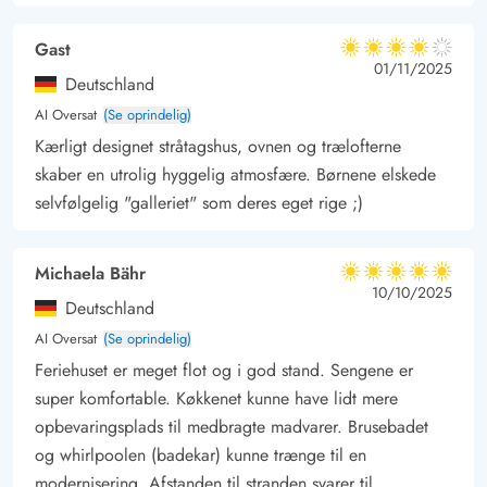
Gast
4 ud af 5
4 ud af 5
4 out of 5
01/11/2025
Deutschland
AI Oversat
(Se oprindelig)
Kærligt designet stråtagshus, ovnen og trælofterne
skaber en utrolig hyggelig atmosfære. Børnene elskede
selvfølgelig "galleriet" som deres eget rige ;)
Michaela Bähr
5 ud af 5
5 ud af 5
5 out of 5
10/10/2025
Deutschland
AI Oversat
(Se oprindelig)
Feriehuset er meget flot og i god stand. Sengene er
super komfortable. Køkkenet kunne have lidt mere
opbevaringsplads til medbragte madvarer. Brusebadet
og whirlpoolen (badekar) kunne trænge til en
modernisering. Afstanden til stranden svarer til