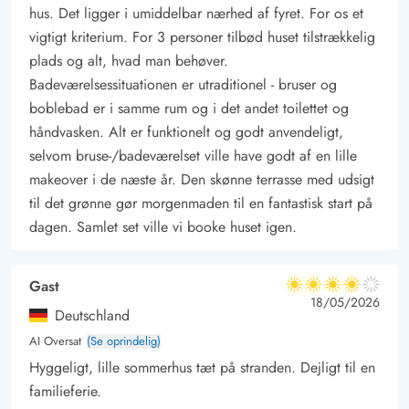
hus. Det ligger i umiddelbar nærhed af fyret. For os et
vigtigt kriterium. For 3 personer tilbød huset tilstrækkelig
plads og alt, hvad man behøver.
Badeværelsessituationen er utraditionel - bruser og
boblebad er i samme rum og i det andet toilettet og
håndvasken. Alt er funktionelt og godt anvendeligt,
selvom bruse-/badeværelset ville have godt af en lille
makeover i de næste år. Den skønne terrasse med udsigt
til det grønne gør morgenmaden til en fantastisk start på
dagen. Samlet set ville vi booke huset igen.
Gast
4 ud af 5
4 ud af 5
4 out of 5
18/05/2026
Deutschland
AI Oversat
(Se oprindelig)
Hyggeligt, lille sommerhus tæt på stranden. Dejligt til en
familieferie.