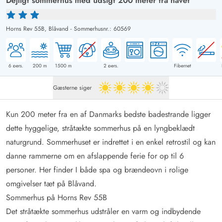
Dejligt sommerhus med udsigt 200 meter fra havet
Horns Rev 55B,
Blåvand
-
Sommerhusnr.: 60569
6
pers.
200
m
1500
m
2
pers.
Fibernet
Gæsterne siger
4 ud af 5
Kun 200 meter fra en af Danmarks bedste badestrande ligger
dette hyggelige, stråtækte sommerhus på en lyngbeklædt
naturgrund. Sommerhuset er indrettet i en enkel retrostil og kan
danne rammerne om en afslappende ferie for op til 6
personer. Her finder I både spa og brændeovn i rolige
omgivelser tæt på Blåvand.
Sommerhus på Horns Rev 55B
Det stråtækte sommerhus udstråler en varm og indbydende