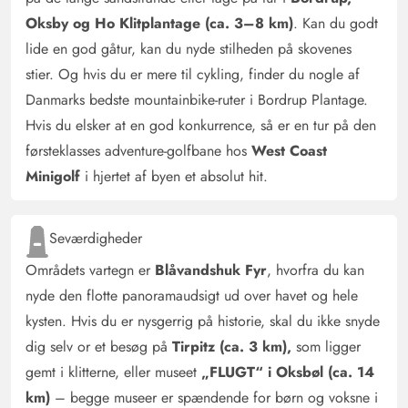
Oksby og Ho Klitplantage (ca. 3–8 km)
. Kan du godt
lide en god gåtur, kan du nyde stilheden på skovenes
stier. Og hvis du er mere til cykling, finder du nogle af
Danmarks bedste mountainbike-ruter i Bordrup Plantage.
Hvis du elsker at en god konkurrence, så er en tur på den
førsteklasses adventure-golfbane hos
West Coast
Minigolf
i hjertet af byen et absolut hit.
Seværdigheder
Områdets vartegn er
Blåvandshuk Fyr
, hvorfra du kan
nyde den flotte panoramaudsigt ud over havet og hele
kysten. Hvis du er nysgerrig på historie, skal du ikke snyde
dig selv or et besøg på
Tirpitz (ca. 3 km),
som ligger
gemt i klitterne, eller museet
„FLUGT“ i Oksbøl (ca. 14
km)
– begge museer er spændende for børn og voksne i