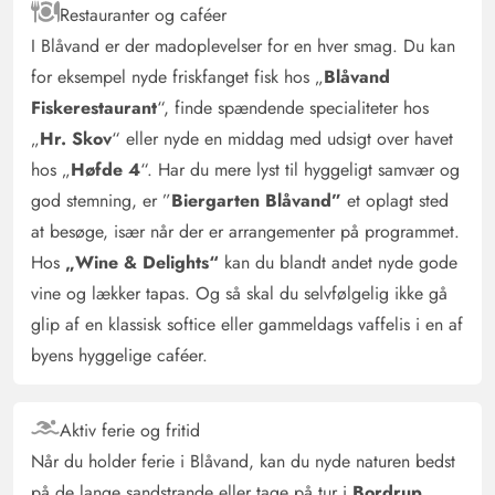
Restauranter og caféer
I Blåvand er der madoplevelser for en hver smag. Du kan
for eksempel nyde friskfanget fisk hos „
Blåvand
Fiskerestaurant
“, finde spændende specialiteter hos
„
Hr. Skov
“ eller nyde en middag med udsigt over havet
hos „
Høfde 4
“. Har du mere lyst til hyggeligt samvær og
god stemning, er ”
Biergarten Blåvand”
et oplagt sted
at besøge, især når der er arrangementer på programmet.
Hos
„Wine & Delights“
kan du blandt andet nyde gode
vine og lækker tapas. Og så skal du selvfølgelig ikke gå
glip af en klassisk softice eller gammeldags vaffelis i en af
byens hyggelige caféer.
Aktiv ferie og fritid
Når du holder ferie i Blåvand, kan du nyde naturen bedst
på de lange sandstrande eller tage på tur i
Bordrup,