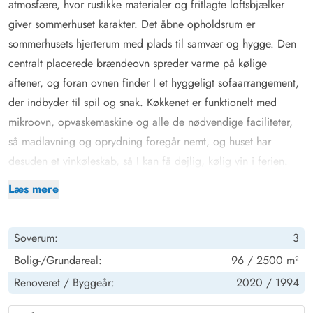
atmosfære, hvor rustikke materialer og fritlagte loftsbjælker
giver sommerhuset karakter. Det åbne opholdsrum er
sommerhusets hjerterum med plads til samvær og hygge. Den
centralt placerede brændeovn spreder varme på kølige
aftener, og foran ovnen finder I et hyggeligt sofaarrangement,
der indbyder til spil og snak. Køkkenet er funktionelt med
mikroovn, opvaskemaskine og alle de nødvendige faciliteter,
så madlavning og oprydning foregår nemt, og huset har
desuden et vinkøleskab, så I kan få dejlig, kølig vin i ferien.
Badeværelset er opdelt med et separat rum, hvor spabad til to
Læs mere
personer og bruseniche findes, begge med gulvvarme for
ekstra komfort. Toilet og håndvask ligger i et separat rum. Tre
Soverum:
3
soveværelser giver plads til en god nats søvn, hvor I kan lade
batterierne op efter en dag ved havet eller på opdagelse i
Bolig-/Grundareal:
96 / 2500 m²
området.
Renoveret /
Byggeår:
2020 /
1994
Terrasse og natur tæt på Vesterhavet