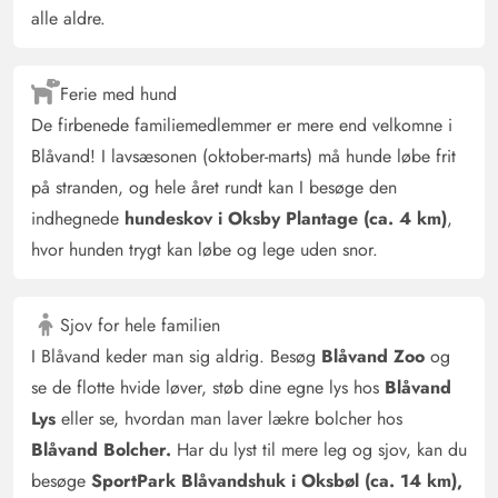
alle aldre.
Ferie med hund
De firbenede familiemedlemmer er mere end velkomne i
Blåvand! I lavsæsonen (oktober-marts) må hunde løbe frit
på stranden, og hele året rundt kan I besøge den
indhegnede
hundeskov i Oksby Plantage (ca. 4 km)
,
hvor hunden trygt kan løbe og lege uden snor.
Sjov for hele familien
I Blåvand keder man sig aldrig. Besøg
Blåvand Zoo
og
se de flotte hvide løver, støb dine egne lys hos
Blåvand
Lys
eller se, hvordan man laver lækre bolcher hos
Blåvand Bolcher.
Har du lyst til mere leg og sjov, kan du
besøge
SportPark Blåvandshuk i Oksbøl (ca. 14 km),