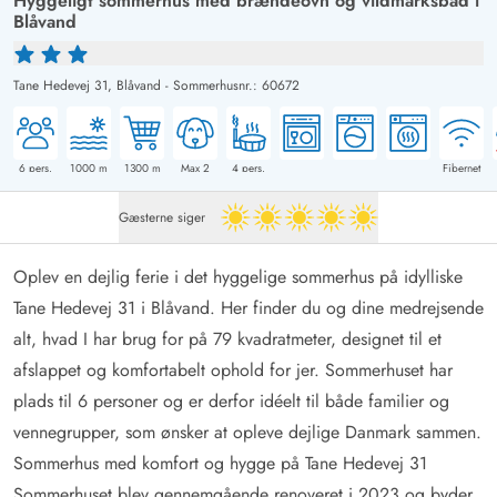
Hyggeligt sommerhus med brændeovn og vildmarksbad i
Blåvand
Tane Hedevej 31,
Blåvand
-
Sommerhusnr.: 60672
6
pers.
1000
m
1300
m
Max 2
4
pers.
Fibernet
Gæsterne siger
5 ud af 5
Oplev en dejlig ferie i det hyggelige sommerhus på idylliske
Tane Hedevej 31 i Blåvand. Her finder du og dine medrejsende
alt, hvad I har brug for på 79 kvadratmeter, designet til et
afslappet og komfortabelt ophold for jer. Sommerhuset har
plads til 6 personer og er derfor idéelt til både familier og
vennegrupper, som ønsker at opleve dejlige Danmark sammen.
Sommerhus med komfort og hygge på Tane Hedevej 31
Sommerhuset blev gennemgående renoveret i 2023 og byder