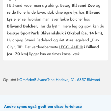
I Blåvand keder man sig aldrig. Besøg
Blåvand Zoo
og
se de flotte hvide løver, støb dine egne lys hos
Blåvand
Lys
eller se, hvordan man laver lækre bolcher hos
Blåvand Bolcher.
Har du lyst til mere leg og sjov, kan du
besøge
SportPark Blåvandshuk i Oksbøl (ca. 14 km),
Hvidbjerg Strand Badeland og det store legeland „Play
City“. TIP: Det verdensberømte
LEGOLAND®
i Billund
(ca. 70 km)
ligger kun en times kørsel væk.
Oplistet i:
Områder
Blåvand
Tane Hedevej 31, 6857 Blåvand
Andre synes også godt om disse feriehuse