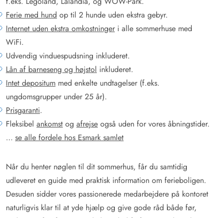
f.eks. Legoland, Lalandia, og WOW-Park.
Ferie med hund
op til 2 hunde uden ekstra gebyr.
Internet uden ekstra omkostninger
i alle sommerhuse med
WiFi.
Udvendig vinduespudsning inkluderet.
Lån af barneseng og højstol
inkluderet.
Intet depositum
med enkelte undtagelser (f.eks.
ungdomsgrupper under 25 år).
Prisgaranti
.
Fleksibel
ankomst
og
afrejse
også uden for vores åbningstider.
…
se alle fordele hos Esmark samlet
Når du henter nøglen til dit sommerhus, får du samtidig
udleveret en guide med praktisk information om ferieboligen.
Desuden sidder vores passionerede medarbejdere på kontoret
naturligvis klar til at yde hjælp og give gode råd både før,