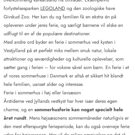
forlystelsesparken
LEGOLAND
og den zoologiske have
Givskud Zoo. Her kan du og familien få en ekstra én på
opleveren under jeres ferie, og særligt børnene vil elske en
udflugt til en af de populære destinationer.
Med andre ord byder en ferie i sommerhus ved kysten i
Vestjylland på et perfekt miks mellem smuk natur, lokale
attraktioner og seværdigheder og kulturelle oplevelser, som
sætter gang i ferien – for voksne såvel som børn. En ferie i et
af vores sommerhuse i Danmark er altså et sikkert hit blandt
hele familien, uanset alder og interesse.
Ferie i sommerhus i høj eller lavsæson
Årstiderne ved Jyllands vestkyst har hver især deres egen
charme, og en
sommerhusferie kan noget specielt hele
året rundt
. Mens højsæsonens sommermåneder naturligvis er
den mest efterspurgte ferieperiode, kan du også overveje ferie
uden for højsæsonen. Her vil de rolige omgivelser og det rå