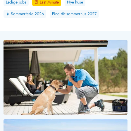
Ledige jobs
⏰
Last Minute
Nye huse
☀️
Sommerferie 2026
Find dit sommerhus 2027
VOV, HVOR ER DET SMUKT HER!
Ferie med hund