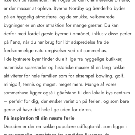
er der masser at opleve. Byerne Nordby og Sønderho byder
på en hyggelig atmosfære, og de smukke, velbevarede
bygninger er en stor attraktion for mange gæster. Du kan
derfor med fordel gæste byerne i området, inklusiv disse perler
på Fanø, når du har brug for lidt adspredelse fra de
fredsommelige naturomgivelser ved dit sommerhus.
I de kystnære byer finder du alt lige fra hyggelige butikker,
autentiske spisesteder og historiske museer til en lang række
aktiviteter for hele familien som for eksempel bowling, golf,
minigolf, tennis og meget, meget mere. Mange af vores
sommerhuse ligger også i gåafstand til den lokale bys centrum
– perfekt for dig, der ønsker variation på ferien, og som bare
gerne vil have det hele lige uden for døren.
Få inspiration til din næste ferie
Desuden er der en række populære udflugtsmål, som ligger i
overkommelig køreafstand fra området: Eksempelvis