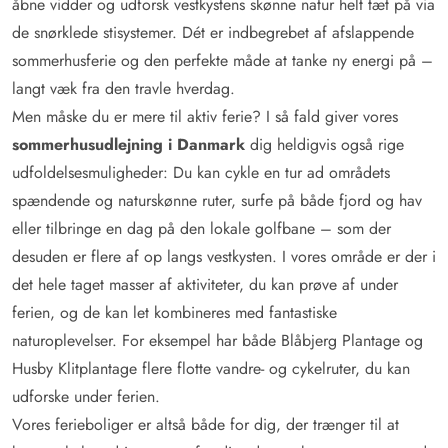
åbne vidder og udforsk vestkystens skønne natur helt tæt på via
de snørklede stisystemer. Dét er indbegrebet af afslappende
sommerhusferie og den perfekte måde at tanke ny energi på –
langt væk fra den travle hverdag.
Men måske du er mere til aktiv ferie? I så fald giver vores
sommerhusudlejning i Danmark
dig heldigvis også rige
udfoldelsesmuligheder: Du kan cykle en tur ad områdets
spændende og naturskønne ruter, surfe på både fjord og hav
eller tilbringe en dag på den lokale golfbane – som der
desuden er flere af op langs vestkysten. I vores område er der i
det hele taget masser af aktiviteter, du kan prøve af under
ferien, og de kan let kombineres med fantastiske
naturoplevelser. For eksempel har både Blåbjerg Plantage og
Husby Klitplantage flere flotte vandre- og cykelruter, du kan
udforske under ferien.
Vores ferieboliger er altså både for dig, der trænger til at