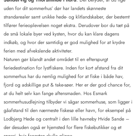
uden for dit sommerhus’ dør har landets skønneste
strandarealer samt unikke hede- og klitlandskaber, der bestemt
tilfører ferieoplevelsen noget ekstra. Derudover bor du tæt på
de små lokale byer ved kysten, hvor du kan klare dagens
indkøb, og hvor der samtidig er god mulighed for at krydre
ferien med afvekslende aktiviteter.
Naturen gør blandt andet området til en efterspurgt
feriedestination for lystfiskere. Inden for kort afstand fra dit
sommerhus har du nemlig mulighed for at fiske i både hav,
fjord og adskillige put & take-søer. Her er der god chance for,
at du helt selv kan fange aftensmaden. Hos Esmark
sommerhusudlejning tilbyder vi sågar sommerhuse, som ligger i
gåafstand til den nærmeste fiskesø eller havn, for eksempel på
Lodbjerg Hede og centralt i den lille havneby Hvide Sande –
der desuden også er hjemsted for flere fiskebutikker og et
røgeri, hvis fangsten skulle glippe.