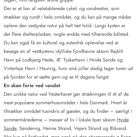
Der er et hav af veletablerede cykel- og vandrestier, som
strækker sig rundt i hele området, og du kan på mange måder
opleve den vestjyske natur på helt tæt hold. Langs kysten er
der flere shelterpladser, nogle endda med tilhørende bålsted.
Du kan også få en kulturel og autentisk oplevelse ved at
besøge en af vestkystens idylliske fjordhavne såsom Røjklit
Havn på Lodbjerg Hede, Æ’ Tyskerhavn i Hvide Sande og
Vinterleje Havn i Haurvig, hvor små joller stadig tager turen ud
på fjorden for at sætte garn og se til dagens fangst.
En skøn ferie ved vandet
Den unikke natur ved Vesterhavet gør strækningen til ét af de
mest populære sommerhusområder i hele Danmark. Hvert år
tiltrækker området tusindvis af gæster, og du finder – særligt i
sommermånederne – masser af liv i lokale byer såsom
Hvide
Sande
, Søndervig, Henne Strand, Vejers Strand og Blåvand.
Ikke kun på fastlandet, men også på den charmerende ø Fanø,