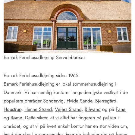
Esmark Feriehusudlejning Servicebureau
Esmark Feriehusudlejning siden 1965
Esmark Feriehusudlejning er lokal sommerhusudlejning i
Danmark. Vi har nemlig kontorer langs den jyske vestkyst i de
populære områder
Søndervig
,
Hvide Sande
,
Bjerregård
,
Houstrup
,
Henne Strand
,
Vejers Strand,
Blåvand
og på
Fanø
og
Rømø
. Dette sikrer, at vi altid har fingeren på pulsen i
området, og at vi på hvert enkelt kontor har en stor viden om,
hvad der sker lige præcis der, hvor du befinder dig på ferien.