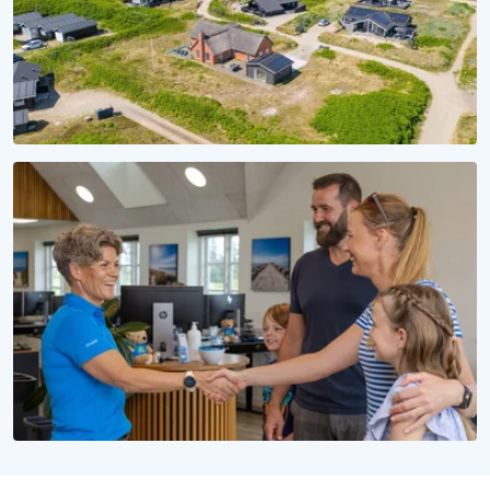
SÆSON 2028
Reservér dit sommerhus til 2028
Uforpligtende at reservere, uforglemmelig at opleve
WE LOVE PEOPLE