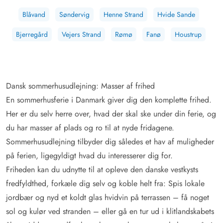
Blåvand
Søndervig
Henne Strand
Hvide Sande
Bjerregård
Vejers Strand
Rømø
Fanø
Houstrup
Dansk sommerhusudlejning: Masser af frihed
En sommerhusferie i Danmark giver dig den komplette frihed.
Her er du selv herre over, hvad der skal ske under din ferie, og
du har masser af plads og ro til at nyde fridagene.
Sommerhusudlejning tilbyder dig således et hav af muligheder
på ferien, ligegyldigt hvad du interesserer dig for.
Friheden kan du udnytte til at opleve den danske vestkysts
fredfyldthed, forkæle dig selv og koble helt fra: Spis lokale
jordbær og nyd et koldt glas hvidvin på terrassen – få noget
sol og kulør ved stranden – eller gå en tur ud i klitlandskabets