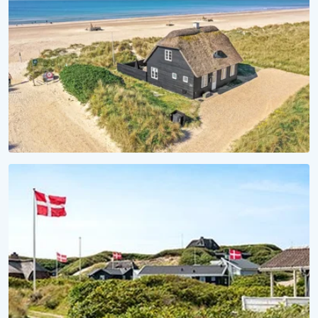
Sommerhuse med hund tilladt
STRANDHYGGE
Vågn op til lyden af bølger
Se vores sommerhuse ved vandet