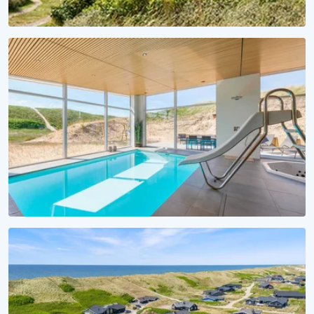
FERIESÆSON 2027
Et hav af forventningsglæde
Lej sommerhus til 2027 nu!
VANDSJOV FOR ALLE
Badeferie ved Vesterhavet
Alle sommerhuse med pool her!