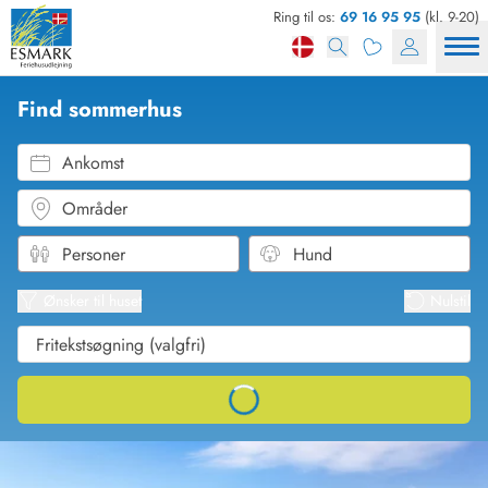
Ring til os:
69 16 95 95
(kl. 9-20)
Find sommerhus
Ankomst
Områder
Se kor
Se liste
Ønsker til huset
Nulstil
Loading...