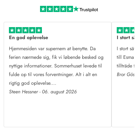
Mere end sommerhusudlejning
Læs mere om Esmark og vores historie
En god oplevelse
I stort sä
Hjemmesiden var supernem at benytte. Da
I stort sät
ferien nærmede sig, fik vi løbende besked og
till Esmark
nyttige informationer. Sommerhuset levede til
tillträde 
fulde op til vores forventninger. Alt i alt en
Bror Göst
rigtig god oplevelse....
Steen Hessner - 06. august 2026