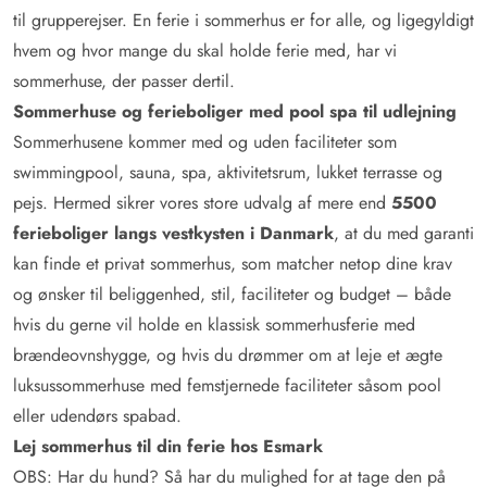
til grupperejser. En ferie i sommerhus er for alle, og ligegyldigt
hvem og hvor mange du skal holde ferie med, har vi
sommerhuse, der passer dertil.
Sommerhuse og ferieboliger med pool spa til udlejning
Sommerhusene kommer med og uden faciliteter som
swimmingpool, sauna, spa, aktivitetsrum, lukket terrasse og
pejs. Hermed sikrer vores store udvalg af mere end
5500
ferieboliger langs vestkysten i Danmark
, at du med garanti
kan finde et privat sommerhus, som matcher netop dine krav
og ønsker til beliggenhed, stil, faciliteter og budget – både
hvis du gerne vil holde en klassisk sommerhusferie med
brændeovnshygge, og hvis du drømmer om at leje et ægte
luksussommerhuse med femstjernede faciliteter såsom pool
eller udendørs spabad.
Lej sommerhus til din ferie hos Esmark
OBS: Har du hund? Så har du mulighed for at tage den på