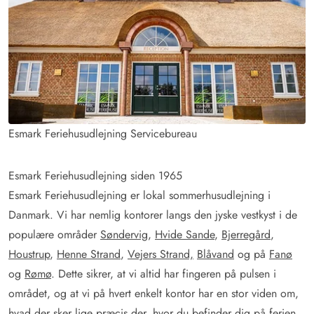
Esmark Feriehusudlejning Servicebureau
Esmark Feriehusudlejning siden 1965
Esmark Feriehusudlejning er lokal sommerhusudlejning i
Danmark. Vi har nemlig kontorer langs den jyske vestkyst i de
populære områder
Søndervig
,
Hvide Sande
,
Bjerregård
,
Houstrup
,
Henne Strand
,
Vejers Strand,
Blåvand
og på
Fanø
og
Rømø
. Dette sikrer, at vi altid har fingeren på pulsen i
området, og at vi på hvert enkelt kontor har en stor viden om,
hvad der sker lige præcis der, hvor du befinder dig på ferien.