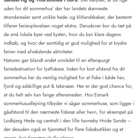
uden for dit sommerhus’ dør har landets skønneste
strandarealer samt unikke hede- og klitlandskaber, der bestemt
tilfører ferieoplevelsen noget ekstra. Derudover bor du tæt på
de små lokale byer ved kysten, hvor du kan klare dagens
indkøb, og hvor der samtidig er god mulighed for at krydre
ferien med afvekslende aktiviteter.
Naturen gør blandt andet området til en efterspurgt
feriedestination for lystfiskere. Inden for kort afstand fra dit
sommerhus har du nemlig mulighed for at fiske i både hav,
fjord og adskillige put & take-søer. Her er der god chance for,
at du helt selv kan fange aftensmaden. Hos Esmark
sommerhusudlejning tilbyder vi sågar sommerhuse, som ligger i
gåafstand til den nærmeste fiskesø eller havn, for eksempel på
Lodbjerg Hede og centralt i den lille havneby Hvide Sande –
der desuden også er hjemsted for flere fiskebutikker og et
røgeri, hvis fangsten skulle glippe.