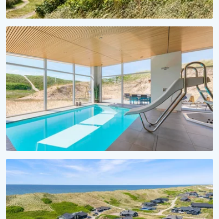
FERIESÆSON 2027
Et hav af forventningsglæde
Lej sommerhus til 2027 nu!
VANDSJOV FOR ALLE
Badeferie ved Vesterhavet
Alle sommerhuse med pool her!