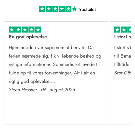
Mere end sommerhusudlejning
Læs mere om Esmark og vores historie
En god oplevelse
I stort sä
Hjemmesiden var supernem at benytte. Da
I stort sät
ferien nærmede sig, fik vi løbende besked og
till Esmark
nyttige informationer. Sommerhuset levede til
tillträde 
fulde op til vores forventninger. Alt i alt en
Bror Göst
rigtig god oplevelse....
Steen Hessner - 06. august 2026