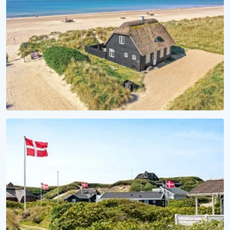
Sommerhuse med hund tilladt
STRANDHYGGE
Vågn op til lyden af bølger
Se vores sommerhuse ved vandet