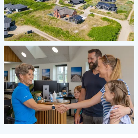
SÆSON 2028
Reservér dit sommerhus til 2028
Uforpligtende at reservere, uforglemmelig at opleve
WE LOVE PEOPLE