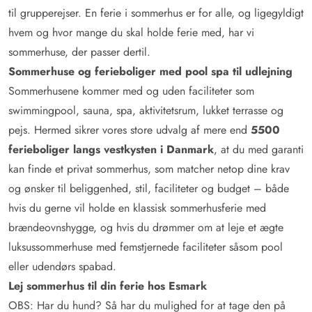
til grupperejser. En ferie i sommerhus er for alle, og ligegyldigt
hvem og hvor mange du skal holde ferie med, har vi
sommerhuse, der passer dertil.
Sommerhuse og ferieboliger med pool spa til udlejning
Sommerhusene kommer med og uden faciliteter som
swimmingpool, sauna, spa, aktivitetsrum, lukket terrasse og
pejs. Hermed sikrer vores store udvalg af mere end
5500
ferieboliger langs vestkysten i Danmark
, at du med garanti
kan finde et privat sommerhus, som matcher netop dine krav
og ønsker til beliggenhed, stil, faciliteter og budget – både
hvis du gerne vil holde en klassisk sommerhusferie med
brændeovnshygge, og hvis du drømmer om at leje et ægte
luksussommerhuse med femstjernede faciliteter såsom pool
eller udendørs spabad.
Lej sommerhus til din ferie hos Esmark
OBS: Har du hund? Så har du mulighed for at tage den på