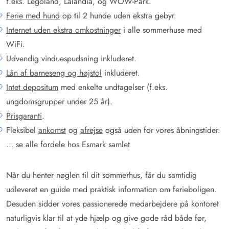
f.eks. Legoland, Lalandia, og WOW-Park.
Ferie med hund
op til 2 hunde uden ekstra gebyr.
Internet uden ekstra omkostninger
i alle sommerhuse med
WiFi.
Udvendig vinduespudsning inkluderet.
Lån af barneseng og højstol
inkluderet.
Intet depositum
med enkelte undtagelser (f.eks.
ungdomsgrupper under 25 år).
Prisgaranti
.
Fleksibel
ankomst
og
afrejse
også uden for vores åbningstider.
…
se alle fordele hos Esmark samlet
Når du henter nøglen til dit sommerhus, får du samtidig
udleveret en guide med praktisk information om ferieboligen.
Desuden sidder vores passionerede medarbejdere på kontoret
naturligvis klar til at yde hjælp og give gode råd både før,