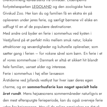
forlystelsesparken
LEGOLAND
og den zoologiske have
Givskud Zoo. Her kan du og familien få en ekstra én på
opleveren under jeres ferie, og særligt børnene vil elske en
udflugt til en af de populære destinationer.
Med andre ord byder en ferie i sommerhus ved kysten i
Vestjylland på et perfekt miks mellem smuk natur, lokale
attraktioner og seværdigheder og kulturelle oplevelser, som
sætter gang i ferien – for voksne såvel som børn. En ferie i et
af vores sommerhuse i Danmark er altså et sikkert hit blandt
hele familien, uanset alder og interesse.
Ferie i sommerhus i høj eller lavsæson
Årstiderne ved Jyllands vestkyst har hver især deres egen
charme, og en
sommerhusferie kan noget specielt hele
året rundt
. Mens højsæsonens sommermåneder naturligvis er
den mest efterspurgte ferieperiode, kan du også overveje ferie
uden for højsæsonen. Her vil de rolige omgivelser og det rå