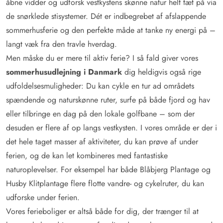
åbne vidder og udforsk vestkystens skønne natur helt tæt på via
de snørklede stisystemer. Dét er indbegrebet af afslappende
sommerhusferie og den perfekte måde at tanke ny energi på –
langt væk fra den travle hverdag.
Men måske du er mere til aktiv ferie? I så fald giver vores
sommerhusudlejning i Danmark
dig heldigvis også rige
udfoldelsesmuligheder: Du kan cykle en tur ad områdets
spændende og naturskønne ruter, surfe på både fjord og hav
eller tilbringe en dag på den lokale golfbane – som der
desuden er flere af op langs vestkysten. I vores område er der i
det hele taget masser af aktiviteter, du kan prøve af under
ferien, og de kan let kombineres med fantastiske
naturoplevelser. For eksempel har både Blåbjerg Plantage og
Husby Klitplantage flere flotte vandre- og cykelruter, du kan
udforske under ferien.
Vores ferieboliger er altså både for dig, der trænger til at