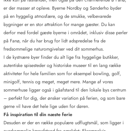
er der masser at opleve. Byerne Nordby og Sønderho byder
på en hyggelig atmosfære, og de smukke, velbevarede
bygninger er en stor attraktion for mange gæster. Du kan
derfor med fordel gæste byerne i området, inklusiv disse perler
på Fanø, når du har brug for lidt adspredelse fra de
fredsommelige naturomgivelser ved dit sommerhus.
I de kystnære byer finder du alt lige fra hyggelige butikker,
autentiske spisesteder og historiske museer til en lang række
aktiviteter for hele familien som for eksempel bowling, golf,
minigolf, tennis og meget, meget mere. Mange af vores
sommerhuse ligger også i gåafstand til den lokale bys centrum
– perfekt for dig, der ønsker variation på ferien, og som bare
gerne vil have det hele lige uden for døren.
Få inspiration til din næste ferie
Desuden er der en række populære udflugtsmål, som ligger i
overkommelig køreafstand fra området: Eksempelvis