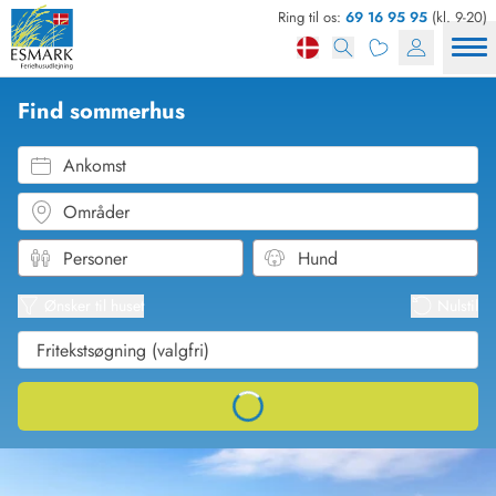
Ring til os:
69 16 95 95
(kl. 9-20)
Find sommerhus
Ankomst
Områder
Se kor
Se liste
Ønsker til huset
Nulstil
Loading...