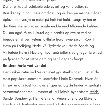
Der er et hav af veletablerede cykel- og vandrestier, som
strækker sig rundt i hele området, og du kan på mange måder
opleve den vestjyske natur på helt tæt hold. Langs kysten er
der flere shelterpladser, nogle endda med tilhørende bålsted.
Du kan også få en kulturel og autentisk oplevelse ved at
besøge en af vestkystens idylliske fjordhavne såsom Røjklit
Havn på Lodbjerg Hede, Æ’ Tyskerhavn i Hvide Sande og
Vinterleje Havn i Haurvig, hvor små joller stadig tager turen ud
på fjorden for at sætte garn og se til dagens fangst.
En skøn ferie ved vandet
Den unikke natur ved Vesterhavet gør strækningen til ét af de
mest populære sommerhusområder i hele Danmark. Hvert år
tiltrækker området tusindvis af gæster, og du finder – særligt i
sommermånederne – masser af liv i lokale byer såsom
Hvide
Sande
, Søndervig, Henne Strand, Vejers Strand og Blåvand.
Ikke kun på fastlandet, men også på den charmerende ø Fanø,