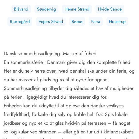
Blåvand
Søndervig
Henne Strand
Hvide Sande
Bjerregård
Vejers Strand
Rømø
Fanø
Houstrup
Dansk sommerhusudlejning: Masser af frihed
En sommerhusferie i Danmark giver dig den komplette frihed.
Her er du selv herre over, hvad der skal ske under din ferie, og
du har masser af plads og ro til at nyde fridagene.
Sommerhusudlejning tilbyder dig således et hav af muligheder
på ferien, ligegyldigt hvad du interesserer dig for.
Friheden kan du udnytte til at opleve den danske vestkysts
fredfyldthed, forkæle dig selv og koble helt fra: Spis lokale
jordbær og nyd et koldt glas hvidvin på terrassen – få noget
sol og kulør ved stranden – eller gå en tur ud i klitlandskabets