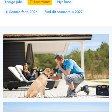
Ledige jobs
⏰
Last Minute
Nye huse
☀️
Sommerferie 2026
Find dit sommerhus 2027
VOV, HVOR ER DET SMUKT HER!
Ferie med hund