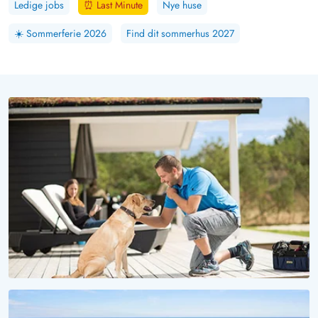
Ledige jobs
⏰
Last Minute
Nye huse
☀️
Sommerferie 2026
Find dit sommerhus 2027
VOV, HVOR ER DET SMUKT HER!
Ferie med hund