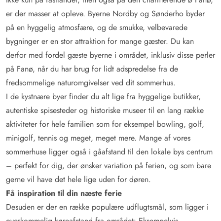
er der masser at opleve. Byerne Nordby og Sønderho byder
på en hyggelig atmosfære, og de smukke, velbevarede
bygninger er en stor attraktion for mange gæster. Du kan
derfor med fordel gæste byerne i området, inklusiv disse perler
på Fanø, når du har brug for lidt adspredelse fra de
fredsommelige naturomgivelser ved dit sommerhus.
I de kystnære byer finder du alt lige fra hyggelige butikker,
autentiske spisesteder og historiske museer til en lang række
aktiviteter for hele familien som for eksempel bowling, golf,
minigolf, tennis og meget, meget mere. Mange af vores
sommerhuse ligger også i gåafstand til den lokale bys centrum
– perfekt for dig, der ønsker variation på ferien, og som bare
gerne vil have det hele lige uden for døren.
Få inspiration til din næste ferie
Desuden er der en række populære udflugtsmål, som ligger i
overkommelig køreafstand fra området: Eksempelvis