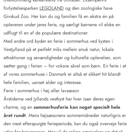
forlystelsesparken
LEGOLAND
og den zoologiske have
Givskud Zoo. Her kan du og familien få en ekstra én på
opleveren under jeres ferie, og særligt børnene vil elske en
udflugt til en af de populære destinationer.
Med andre ord byder en ferie i sommerhus ved kysten i
Vestjylland på et perfekt miks mellem smuk natur, lokale
attraktioner og seværdigheder og kulturelle oplevelser, som
sætter gang i ferien – for voksne såvel som børn. En ferie i et
af vores sommerhuse i Danmark er altså et sikkert hit blandt
hele familien, uanset alder og interesse.
Ferie i sommerhus i høj eller lavsæson
Årstiderne ved Jyllands vestkyst har hver især deres egen
charme, og en
sommerhusferie kan noget specielt hele
året rundt
. Mens højsæsonens sommermåneder naturligvis er
den mest efterspurgte ferieperiode, kan du også overveje ferie
uden for højsæsonen. Her vil de rolige omgivelser og det rå