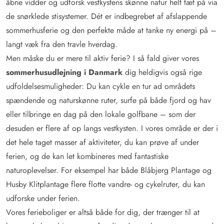
åbne vidder og udforsk vestkystens skønne natur helt tæt på via
de snørklede stisystemer. Dét er indbegrebet af afslappende
sommerhusferie og den perfekte måde at tanke ny energi på –
langt væk fra den travle hverdag.
Men måske du er mere til aktiv ferie? I så fald giver vores
sommerhusudlejning i Danmark
dig heldigvis også rige
udfoldelsesmuligheder: Du kan cykle en tur ad områdets
spændende og naturskønne ruter, surfe på både fjord og hav
eller tilbringe en dag på den lokale golfbane – som der
desuden er flere af op langs vestkysten. I vores område er der i
det hele taget masser af aktiviteter, du kan prøve af under
ferien, og de kan let kombineres med fantastiske
naturoplevelser. For eksempel har både Blåbjerg Plantage og
Husby Klitplantage flere flotte vandre- og cykelruter, du kan
udforske under ferien.
Vores ferieboliger er altså både for dig, der trænger til at