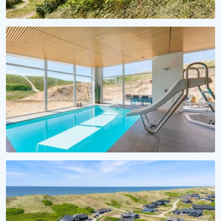
FERIESÆSON 2027
Et hav af forventningsglæde
Lej sommerhus til 2027 nu!
VANDSJOV FOR ALLE
Badeferie ved Vesterhavet
Alle sommerhuse med pool her!