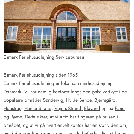
Esmark Feriehusudlejning Servicebureau
Esmark Feriehusudlejning siden 1965
Esmark Feriehusudlejning er lokal sommerhusudlejning i
Danmark. Vi har nemlig kontorer langs den jyske vestkyst i de
populære områder
Søndervig
,
Hvide Sande
,
Bjerregård
,
Houstrup
,
Henne Strand
,
Vejers Strand,
Blåvand
og på
Fanø
og
Rømø
. Dette sikrer, at vi altid har fingeren på pulsen i
området, og at vi på hvert enkelt kontor har en stor viden om,
hvad der sker lige præcis der, hvor du befinder dig på ferien.