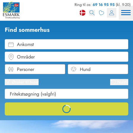
Ring til os:
69 16 95 95
(kl. 9-20)
Find sommerhus
Ankomst
Områder
Se kor
Se liste
Ønsker til huset
Nulstil
Loading...