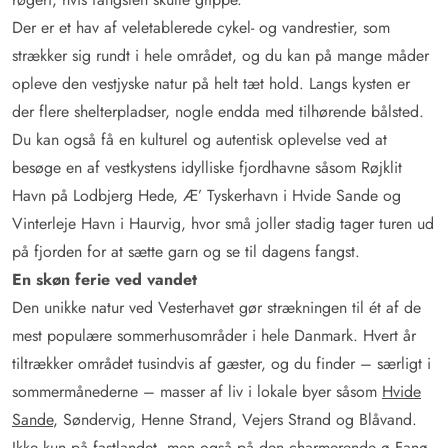
Der er et hav af veletablerede cykel- og vandrestier, som
strækker sig rundt i hele området, og du kan på mange måder
opleve den vestjyske natur på helt tæt hold. Langs kysten er
der flere shelterpladser, nogle endda med tilhørende bålsted.
Du kan også få en kulturel og autentisk oplevelse ved at
besøge en af vestkystens idylliske fjordhavne såsom Røjklit
Havn på Lodbjerg Hede, Æ’ Tyskerhavn i Hvide Sande og
Vinterleje Havn i Haurvig, hvor små joller stadig tager turen ud
på fjorden for at sætte garn og se til dagens fangst.
En skøn ferie ved vandet
Den unikke natur ved Vesterhavet gør strækningen til ét af de
mest populære sommerhusområder i hele Danmark. Hvert år
tiltrækker området tusindvis af gæster, og du finder – særligt i
sommermånederne – masser af liv i lokale byer såsom
Hvide
Sande
, Søndervig, Henne Strand, Vejers Strand og Blåvand.
Ikke kun på fastlandet, men også på den charmerende ø Fanø,