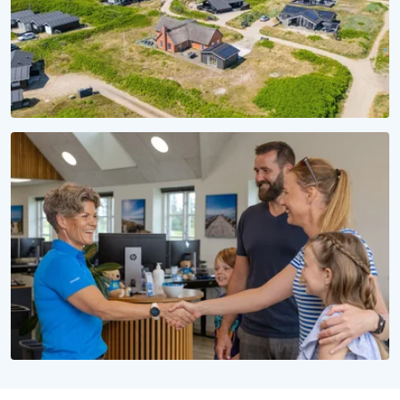
SÆSON 2028
Reservér dit sommerhus til 2028
Uforpligtende at reservere, uforglemmelig at opleve
WE LOVE PEOPLE