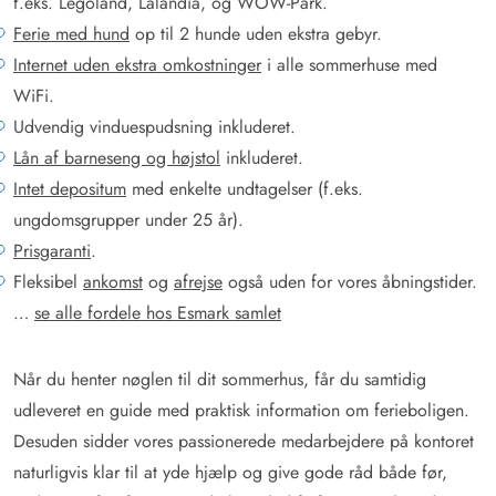
f.eks. Legoland, Lalandia, og WOW-Park.
Ferie med hund
op til 2 hunde uden ekstra gebyr.
Internet uden ekstra omkostninger
i alle sommerhuse med
WiFi.
Udvendig vinduespudsning inkluderet.
Lån af barneseng og højstol
inkluderet.
Intet depositum
med enkelte undtagelser (f.eks.
ungdomsgrupper under 25 år).
Prisgaranti
.
Fleksibel
ankomst
og
afrejse
også uden for vores åbningstider.
…
se alle fordele hos Esmark samlet
Når du henter nøglen til dit sommerhus, får du samtidig
udleveret en guide med praktisk information om ferieboligen.
Desuden sidder vores passionerede medarbejdere på kontoret
naturligvis klar til at yde hjælp og give gode råd både før,