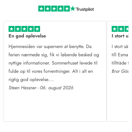
Mere end sommerhusudlejning
Læs mere om Esmark og vores historie
En god oplevelse
I stort sä
Hjemmesiden var supernem at benytte. Da
I stort sät
ferien nærmede sig, fik vi løbende besked og
till Esmark
nyttige informationer. Sommerhuset levede til
tillträde 
fulde op til vores forventninger. Alt i alt en
Bror Göst
rigtig god oplevelse....
Steen Hessner - 06. august 2026