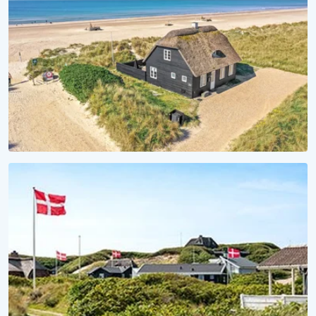
Sommerhuse med hund tilladt
STRANDHYGGE
Vågn op til lyden af bølger
Se vores sommerhuse ved vandet