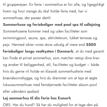
til grupperejser. En ferie i sommerhus er for alle, og ligegyldigt
hvem og hvor mange du skal holde ferie med, har vi
sommerhuse, der passer dertil.
Sommerhuse og ferieboliger med pool spa til udlejning
Sommerhusene kommer med og uden faciliteter som
swimmingpool, sauna, spa, aktivitetsrum, lukket terrasse og
pejs. Hermed sikrer vores store udvalg af mere end
5500
ferieboliger langs vestkysten i Danmark
, at du med garanti
kan finde et privat sommerhus, som matcher netop dine krav
og ønsker til beliggenhed, stil, faciliteter og budget – både
hvis du gerne vil holde en klassisk sommerhusferie med
brændeovnshygge, og hvis du drømmer om at leje et ægte
luksussommerhuse med femstjernede faciliteter såsom pool
eller udendørs spabad.
Lej sommerhus til din ferie hos Esmark
OBS: Har du hund? Så har du mulighed for at tage den på