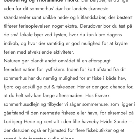
uden for dit sommerhus’ dør har landets skønneste
strandarealer samt unikke hede- og klitlandskaber, der bestemt
tilfører ferieoplevelsen noget ekstra. Derudover bor du tæt på
de små lokale byer ved kysten, hvor du kan klare dagens
indkøb, og hvor der samtidig er god mulighed for at krydre
ferien med afvekslende aktiviteter.
Naturen gør blandt andet området til en efterspurgt
feriedestination for lystfiskere. Inden for kort afstand fra dit
sommerhus har du nemlig mulighed for at fiske i både hav,
fjord og adskillige put & take-søer. Her er der god chance for,
at du helt selv kan fange aftensmaden. Hos Esmark
sommerhusudlejning tilbyder vi sågar sommerhuse, som ligger i
gåafstand til den nærmeste fiskesø eller havn, for eksempel på
Lodbjerg Hede og centralt i den lille havneby Hvide Sande –
der desuden også er hjemsted for flere fiskebutikker og et
røgeri, hvis fangsten skulle glippe.