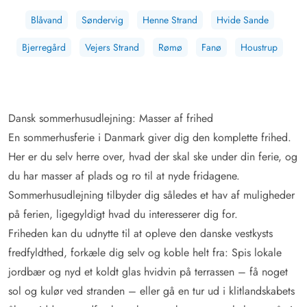
Blåvand
Søndervig
Henne Strand
Hvide Sande
Bjerregård
Vejers Strand
Rømø
Fanø
Houstrup
Dansk sommerhusudlejning: Masser af frihed
En sommerhusferie i Danmark giver dig den komplette frihed.
Her er du selv herre over, hvad der skal ske under din ferie, og
du har masser af plads og ro til at nyde fridagene.
Sommerhusudlejning tilbyder dig således et hav af muligheder
på ferien, ligegyldigt hvad du interesserer dig for.
Friheden kan du udnytte til at opleve den danske vestkysts
fredfyldthed, forkæle dig selv og koble helt fra: Spis lokale
jordbær og nyd et koldt glas hvidvin på terrassen – få noget
sol og kulør ved stranden – eller gå en tur ud i klitlandskabets