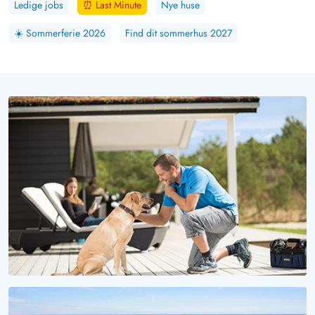
Ledige jobs
⏰
Last Minute
Nye huse
☀️
Sommerferie 2026
Find dit sommerhus 2027
VOV, HVOR ER DET SMUKT HER!
Ferie med hund