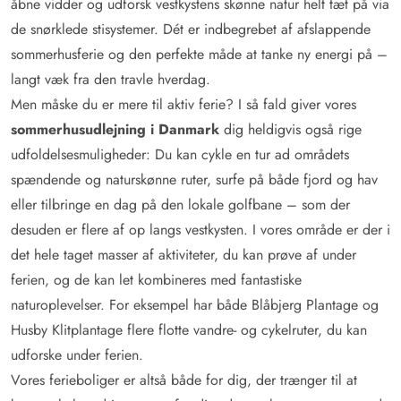
åbne vidder og udforsk vestkystens skønne natur helt tæt på via
de snørklede stisystemer. Dét er indbegrebet af afslappende
sommerhusferie og den perfekte måde at tanke ny energi på –
langt væk fra den travle hverdag.
Men måske du er mere til aktiv ferie? I så fald giver vores
sommerhusudlejning i Danmark
dig heldigvis også rige
udfoldelsesmuligheder: Du kan cykle en tur ad områdets
spændende og naturskønne ruter, surfe på både fjord og hav
eller tilbringe en dag på den lokale golfbane – som der
desuden er flere af op langs vestkysten. I vores område er der i
det hele taget masser af aktiviteter, du kan prøve af under
ferien, og de kan let kombineres med fantastiske
naturoplevelser. For eksempel har både Blåbjerg Plantage og
Husby Klitplantage flere flotte vandre- og cykelruter, du kan
udforske under ferien.
Vores ferieboliger er altså både for dig, der trænger til at