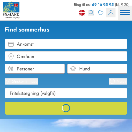
Ring til os:
69 16 95 95
(kl. 9-20)
Find sommerhus
Ankomst
Områder
Se kor
Se liste
Ønsker til huset
Nulstil
Loading...