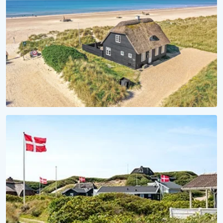
Sommerhuse med hund tilladt
STRANDHYGGE
Vågn op til lyden af bølger
Se vores sommerhuse ved vandet