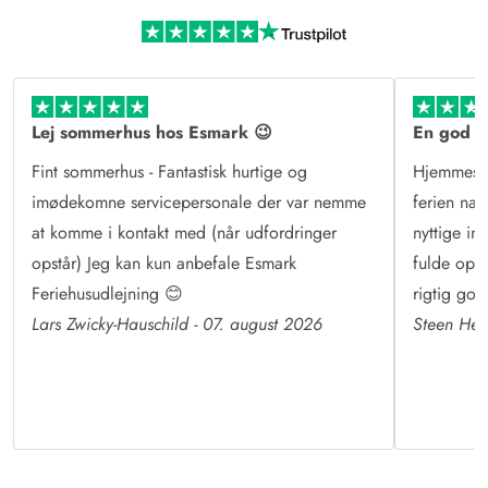
Mere end sommerhusudlejning
Læs mere om Esmark og vores historie
Lej sommerhus hos Esmark 😉
En god o
Fint sommerhus - Fantastisk hurtige og
Hjemmesid
imødekomne servicepersonale der var nemme
ferien næ
at komme i kontakt med (når udfordringer
nyttige in
opstår) Jeg kan kun anbefale Esmark
fulde op ti
Feriehusudlejning 😊
rigtig god
Lars Zwicky-Hauschild - 07. august 2026
Steen Hes