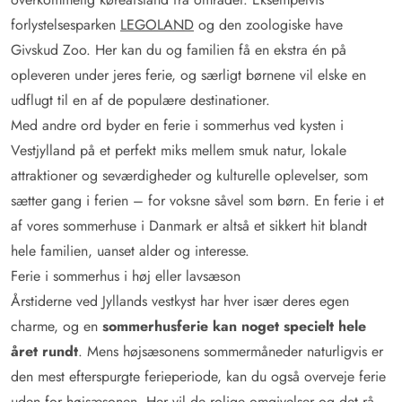
forlystelsesparken
LEGOLAND
og den zoologiske have
Givskud Zoo. Her kan du og familien få en ekstra én på
opleveren under jeres ferie, og særligt børnene vil elske en
udflugt til en af de populære destinationer.
Med andre ord byder en ferie i sommerhus ved kysten i
Vestjylland på et perfekt miks mellem smuk natur, lokale
attraktioner og seværdigheder og kulturelle oplevelser, som
sætter gang i ferien – for voksne såvel som børn. En ferie i et
af vores sommerhuse i Danmark er altså et sikkert hit blandt
hele familien, uanset alder og interesse.
Ferie i sommerhus i høj eller lavsæson
Årstiderne ved Jyllands vestkyst har hver især deres egen
charme, og en
sommerhusferie kan noget specielt hele
året rundt
. Mens højsæsonens sommermåneder naturligvis er
den mest efterspurgte ferieperiode, kan du også overveje ferie
uden for højsæsonen. Her vil de rolige omgivelser og det rå