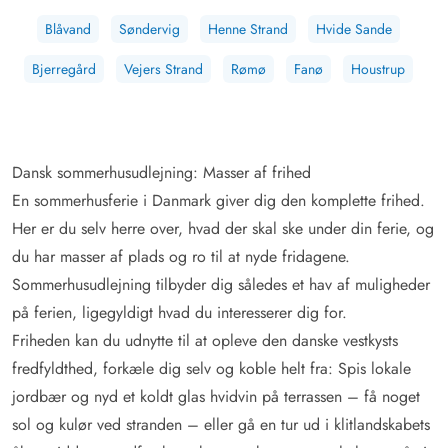
Blåvand
Søndervig
Henne Strand
Hvide Sande
Bjerregård
Vejers Strand
Rømø
Fanø
Houstrup
Dansk sommerhusudlejning: Masser af frihed
En sommerhusferie i Danmark giver dig den komplette frihed.
Her er du selv herre over, hvad der skal ske under din ferie, og
du har masser af plads og ro til at nyde fridagene.
Sommerhusudlejning tilbyder dig således et hav af muligheder
på ferien, ligegyldigt hvad du interesserer dig for.
Friheden kan du udnytte til at opleve den danske vestkysts
fredfyldthed, forkæle dig selv og koble helt fra: Spis lokale
jordbær og nyd et koldt glas hvidvin på terrassen – få noget
sol og kulør ved stranden – eller gå en tur ud i klitlandskabets