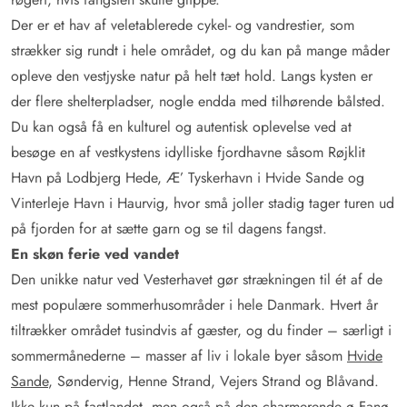
Der er et hav af veletablerede cykel- og vandrestier, som
strækker sig rundt i hele området, og du kan på mange måder
opleve den vestjyske natur på helt tæt hold. Langs kysten er
der flere shelterpladser, nogle endda med tilhørende bålsted.
Du kan også få en kulturel og autentisk oplevelse ved at
besøge en af vestkystens idylliske fjordhavne såsom Røjklit
Havn på Lodbjerg Hede, Æ’ Tyskerhavn i Hvide Sande og
Vinterleje Havn i Haurvig, hvor små joller stadig tager turen ud
på fjorden for at sætte garn og se til dagens fangst.
En skøn ferie ved vandet
Den unikke natur ved Vesterhavet gør strækningen til ét af de
mest populære sommerhusområder i hele Danmark. Hvert år
tiltrækker området tusindvis af gæster, og du finder – særligt i
sommermånederne – masser af liv i lokale byer såsom
Hvide
Sande
, Søndervig, Henne Strand, Vejers Strand og Blåvand.
Ikke kun på fastlandet, men også på den charmerende ø Fanø,