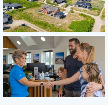
SÆSON 2028
Reservér dit sommerhus til 2028
Uforpligtende at reservere, uforglemmelig at opleve
WE LOVE PEOPLE