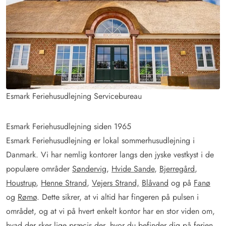
Esmark Feriehusudlejning Servicebureau
Esmark Feriehusudlejning siden 1965
Esmark Feriehusudlejning er lokal sommerhusudlejning i
Danmark. Vi har nemlig kontorer langs den jyske vestkyst i de
populære områder
Søndervig
,
Hvide Sande
,
Bjerregård
,
Houstrup
,
Henne Strand
,
Vejers Strand,
Blåvand
og på
Fanø
og
Rømø
. Dette sikrer, at vi altid har fingeren på pulsen i
området, og at vi på hvert enkelt kontor har en stor viden om,
hvad der sker lige præcis der, hvor du befinder dig på ferien.