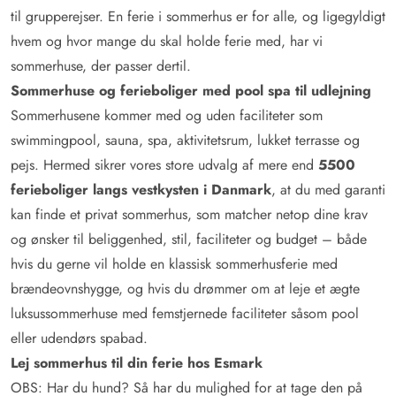
til grupperejser. En ferie i sommerhus er for alle, og ligegyldigt
hvem og hvor mange du skal holde ferie med, har vi
sommerhuse, der passer dertil.
Sommerhuse og ferieboliger med pool spa til udlejning
Sommerhusene kommer med og uden faciliteter som
swimmingpool, sauna, spa, aktivitetsrum, lukket terrasse og
pejs. Hermed sikrer vores store udvalg af mere end
5500
ferieboliger langs vestkysten i Danmark
, at du med garanti
kan finde et privat sommerhus, som matcher netop dine krav
og ønsker til beliggenhed, stil, faciliteter og budget – både
hvis du gerne vil holde en klassisk sommerhusferie med
brændeovnshygge, og hvis du drømmer om at leje et ægte
luksussommerhuse med femstjernede faciliteter såsom pool
eller udendørs spabad.
Lej sommerhus til din ferie hos Esmark
OBS: Har du hund? Så har du mulighed for at tage den på