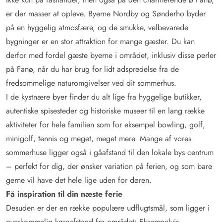
er der masser at opleve. Byerne Nordby og Sønderho byder
på en hyggelig atmosfære, og de smukke, velbevarede
bygninger er en stor attraktion for mange gæster. Du kan
derfor med fordel gæste byerne i området, inklusiv disse perler
på Fanø, når du har brug for lidt adspredelse fra de
fredsommelige naturomgivelser ved dit sommerhus.
I de kystnære byer finder du alt lige fra hyggelige butikker,
autentiske spisesteder og historiske museer til en lang række
aktiviteter for hele familien som for eksempel bowling, golf,
minigolf, tennis og meget, meget mere. Mange af vores
sommerhuse ligger også i gåafstand til den lokale bys centrum
– perfekt for dig, der ønsker variation på ferien, og som bare
gerne vil have det hele lige uden for døren.
Få inspiration til din næste ferie
Desuden er der en række populære udflugtsmål, som ligger i
overkommelig køreafstand fra området: Eksempelvis