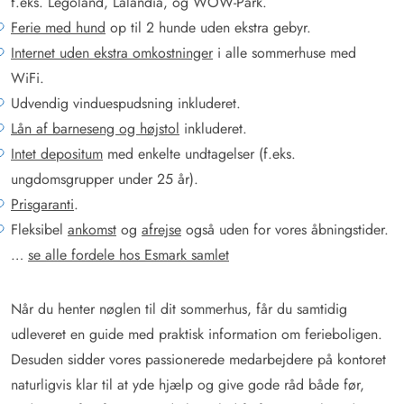
f.eks. Legoland, Lalandia, og WOW-Park.
Ferie med hund
op til 2 hunde uden ekstra gebyr.
Internet uden ekstra omkostninger
i alle sommerhuse med
WiFi.
Udvendig vinduespudsning inkluderet.
Lån af barneseng og højstol
inkluderet.
Intet depositum
med enkelte undtagelser (f.eks.
ungdomsgrupper under 25 år).
Prisgaranti
.
Fleksibel
ankomst
og
afrejse
også uden for vores åbningstider.
…
se alle fordele hos Esmark samlet
Når du henter nøglen til dit sommerhus, får du samtidig
udleveret en guide med praktisk information om ferieboligen.
Desuden sidder vores passionerede medarbejdere på kontoret
naturligvis klar til at yde hjælp og give gode råd både før,