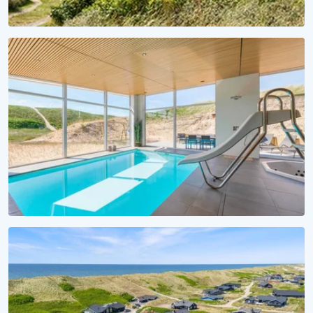
FERIESÆSON 2027
Et hav af forventningsglæde
Lej sommerhus til 2027 nu!
VANDSJOV FOR ALLE
Badeferie ved Vesterhavet
Alle sommerhuse med pool her!