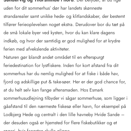
uden for dit sommerhus’ dør har landets skønneste
strandarealer samt unikke hede- og klitlandskaber, der bestemt
tilfører ferieoplevelsen noget ekstra. Derudover bor du tæt på
de små lokale byer ved kysten, hvor du kan klare dagens
indkøb, og hvor der samtidig er god mulighed for at krydre
ferien med afvekslende aktiviteter.
Naturen gør blandt andet området til en efterspurgt
feriedestination for lystfiskere. Inden for kort afstand fra dit
sommerhus har du nemlig mulighed for at fiske i både hav,
fjord og adskillige put & take-søer. Her er der god chance for,
at du helt selv kan fange aftensmaden. Hos Esmark
sommerhusudlejning tilbyder vi sågar sommerhuse, som ligger i
gåafstand til den nærmeste fiskesø eller havn, for eksempel på
Lodbjerg Hede og centralt i den lille havneby Hvide Sande –
der desuden også er hjemsted for flere fiskebutikker og et
røgeri, hvis fangsten skulle glippe.