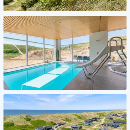
FERIESÆSON 2027
Et hav af forventningsglæde
Lej sommerhus til 2027 nu!
VANDSJOV FOR ALLE
Badeferie ved Vesterhavet
Alle sommerhuse med pool her!