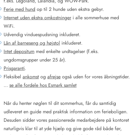
f.eks. Legoland, Lalandia, og WOW-Park.
Ferie med hund
op til 2 hunde uden ekstra gebyr.
Internet uden ekstra omkostninger
i alle sommerhuse med
WiFi.
Udvendig vinduespudsning inkluderet.
Lån af barneseng og højstol
inkluderet.
Intet depositum
med enkelte undtagelser (f.eks.
ungdomsgrupper under 25 år).
Prisgaranti
.
Fleksibel
ankomst
og
afrejse
også uden for vores åbningstider.
…
se alle fordele hos Esmark samlet
Når du henter nøglen til dit sommerhus, får du samtidig
udleveret en guide med praktisk information om ferieboligen.
Desuden sidder vores passionerede medarbejdere på kontoret
naturligvis klar til at yde hjælp og give gode råd både før,