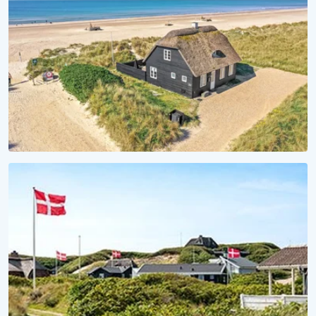
Sommerhuse med hund tilladt
STRANDHYGGE
Vågn op til lyden af bølger
Se vores sommerhuse ved vandet