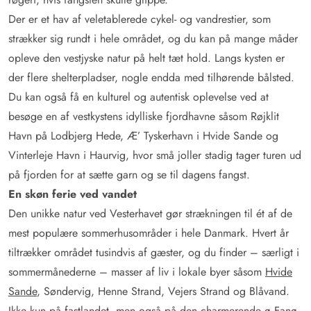
Der er et hav af veletablerede cykel- og vandrestier, som
strækker sig rundt i hele området, og du kan på mange måder
opleve den vestjyske natur på helt tæt hold. Langs kysten er
der flere shelterpladser, nogle endda med tilhørende bålsted.
Du kan også få en kulturel og autentisk oplevelse ved at
besøge en af vestkystens idylliske fjordhavne såsom Røjklit
Havn på Lodbjerg Hede, Æ’ Tyskerhavn i Hvide Sande og
Vinterleje Havn i Haurvig, hvor små joller stadig tager turen ud
på fjorden for at sætte garn og se til dagens fangst.
En skøn ferie ved vandet
Den unikke natur ved Vesterhavet gør strækningen til ét af de
mest populære sommerhusområder i hele Danmark. Hvert år
tiltrækker området tusindvis af gæster, og du finder – særligt i
sommermånederne – masser af liv i lokale byer såsom
Hvide
Sande
, Søndervig, Henne Strand, Vejers Strand og Blåvand.
Ikke kun på fastlandet, men også på den charmerende ø Fanø,