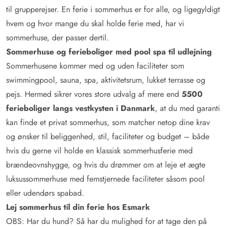
til grupperejser. En ferie i sommerhus er for alle, og ligegyldigt
hvem og hvor mange du skal holde ferie med, har vi
sommerhuse, der passer dertil.
Sommerhuse og ferieboliger med pool spa til udlejning
Sommerhusene kommer med og uden faciliteter som
swimmingpool, sauna, spa, aktivitetsrum, lukket terrasse og
pejs. Hermed sikrer vores store udvalg af mere end
5500
ferieboliger langs vestkysten i Danmark
, at du med garanti
kan finde et privat sommerhus, som matcher netop dine krav
og ønsker til beliggenhed, stil, faciliteter og budget – både
hvis du gerne vil holde en klassisk sommerhusferie med
brændeovnshygge, og hvis du drømmer om at leje et ægte
luksussommerhuse med femstjernede faciliteter såsom pool
eller udendørs spabad.
Lej sommerhus til din ferie hos Esmark
OBS: Har du hund? Så har du mulighed for at tage den på