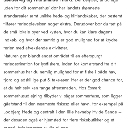
uden for dit sommerhus’ dør har landets skønneste
strandarealer samt unikke hede- og klitlandskaber, der bestemt
tilfører ferieoplevelsen noget ekstra. Derudover bor du tæt på
de små lokale byer ved kysten, hvor du kan klare dagens
indkøb, og hvor der samtidig er god mulighed for at krydre
ferien med afvekslende aktiviteter.
Naturen gør blandt andet området til en efterspurgt
feriedestination for lystfiskere. Inden for kort afstand fra dit
sommerhus har du nemlig mulighed for at fiske i både hav,
fjord og adskillige put & take-søer. Her er der god chance for,
at du helt selv kan fange aftensmaden. Hos Esmark
sommerhusudlejning tilbyder vi sågar sommerhuse, som ligger i
gåafstand til den nærmeste fiskesø eller havn, for eksempel på
Lodbjerg Hede og centralt i den lille havneby Hvide Sande –
der desuden også er hjemsted for flere fiskebutikker og et
røgeri, hvis fangsten skulle glippe.