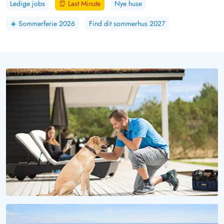
Ledige jobs
⏰
Last Minute
Nye huse
☀️
Sommerferie 2026
Find dit sommerhus 2027
VOV, HVOR ER DET SMUKT HER!
Ferie med hund