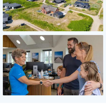
SÆSON 2028
Reservér dit sommerhus til 2028
Uforpligtende at reservere, uforglemmelig at opleve
WE LOVE PEOPLE