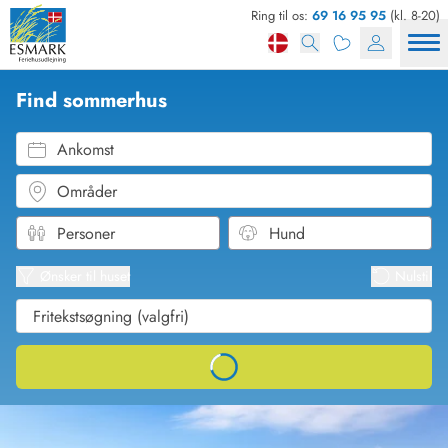
Ring til os:
69 16 95 95
(kl. 8-20)
Find sommerhus
Ankomst
Områder
Se kor
Se liste
Ønsker til huset
Nulstil
Loading...