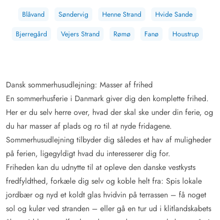
Blåvand
Søndervig
Henne Strand
Hvide Sande
Bjerregård
Vejers Strand
Rømø
Fanø
Houstrup
Dansk sommerhusudlejning: Masser af frihed
En sommerhusferie i Danmark giver dig den komplette frihed.
Her er du selv herre over, hvad der skal ske under din ferie, og
du har masser af plads og ro til at nyde fridagene.
Sommerhusudlejning tilbyder dig således et hav af muligheder
på ferien, ligegyldigt hvad du interesserer dig for.
Friheden kan du udnytte til at opleve den danske vestkysts
fredfyldthed, forkæle dig selv og koble helt fra: Spis lokale
jordbær og nyd et koldt glas hvidvin på terrassen – få noget
sol og kulør ved stranden – eller gå en tur ud i klitlandskabets