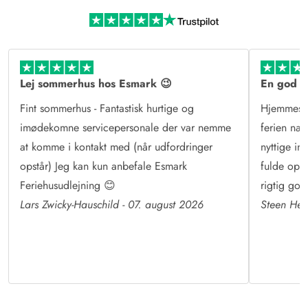
Mere end sommerhusudlejning
Læs mere om Esmark og vores historie
Lej sommerhus hos Esmark 😉
En god o
Fint sommerhus - Fantastisk hurtige og
Hjemmesid
imødekomne servicepersonale der var nemme
ferien næ
at komme i kontakt med (når udfordringer
nyttige in
opstår) Jeg kan kun anbefale Esmark
fulde op ti
Feriehusudlejning 😊
rigtig god
Lars Zwicky-Hauschild - 07. august 2026
Steen Hes