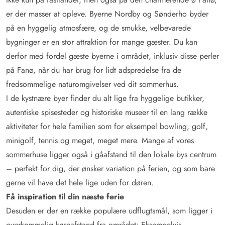
er der masser at opleve. Byerne Nordby og Sønderho byder
på en hyggelig atmosfære, og de smukke, velbevarede
bygninger er en stor attraktion for mange gæster. Du kan
derfor med fordel gæste byerne i området, inklusiv disse perler
på Fanø, når du har brug for lidt adspredelse fra de
fredsommelige naturomgivelser ved dit sommerhus.
I de kystnære byer finder du alt lige fra hyggelige butikker,
autentiske spisesteder og historiske museer til en lang række
aktiviteter for hele familien som for eksempel bowling, golf,
minigolf, tennis og meget, meget mere. Mange af vores
sommerhuse ligger også i gåafstand til den lokale bys centrum
– perfekt for dig, der ønsker variation på ferien, og som bare
gerne vil have det hele lige uden for døren.
Få inspiration til din næste ferie
Desuden er der en række populære udflugtsmål, som ligger i
overkommelig køreafstand fra området: Eksempelvis