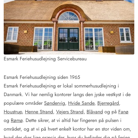
Esmark Feriehusudlejning Servicebureau
Esmark Feriehusudlejning siden 1965
Esmark Feriehusudlejning er lokal sommerhusudlejning i
Danmark. Vi har nemlig kontorer langs den jyske vestkyst i de
populære områder
Søndervig
,
Hvide Sande
,
Bjerregård
,
Houstrup
,
Henne Strand
,
Vejers Strand,
Blåvand
og på
Fanø
og
Rømø
. Dette sikrer, at vi altid har fingeren på pulsen i
området, og at vi på hvert enkelt kontor har en stor viden om,
hvad der sker lige præcis der, hvor du befinder dig på ferien.