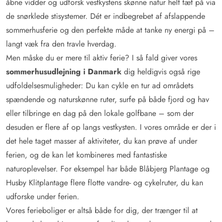
åbne vidder og udforsk vestkystens skønne natur helt tæt på via
de snørklede stisystemer. Dét er indbegrebet af afslappende
sommerhusferie og den perfekte måde at tanke ny energi på –
langt væk fra den travle hverdag.
Men måske du er mere til aktiv ferie? I så fald giver vores
sommerhusudlejning i Danmark
dig heldigvis også rige
udfoldelsesmuligheder: Du kan cykle en tur ad områdets
spændende og naturskønne ruter, surfe på både fjord og hav
eller tilbringe en dag på den lokale golfbane – som der
desuden er flere af op langs vestkysten. I vores område er der i
det hele taget masser af aktiviteter, du kan prøve af under
ferien, og de kan let kombineres med fantastiske
naturoplevelser. For eksempel har både Blåbjerg Plantage og
Husby Klitplantage flere flotte vandre- og cykelruter, du kan
udforske under ferien.
Vores ferieboliger er altså både for dig, der trænger til at