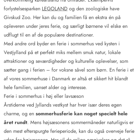
forlystelsesparken
LEGOLAND
og den zoologiske have
Givskud Zoo. Her kan du og familien få en ekstra én på
opleveren under jeres ferie, og særligt børnene vil elske en
udflugt til en af de populære destinationer.
Med andre ord byder en ferie i sommerhus ved kysten i
Vestjylland på et perfekt miks mellem smuk natur, lokale
attraktioner og seværdigheder og kulturelle oplevelser, som
sætter gang i ferien – for voksne såvel som børn. En ferie i et
af vores sommerhuse i Danmark er altså et sikkert hit blandt
hele familien, uanset alder og interesse.
Ferie i sommerhus i høj eller lavsæson
Årstiderne ved Jyllands vestkyst har hver især deres egen
charme, og en
sommerhusferie kan noget specielt hele
året rundt
. Mens højsæsonens sommermåneder naturligvis er
den mest efterspurgte ferieperiode, kan du også overveje ferie
uden for højsæsonen. Her vil de rolige omgivelser og det rå