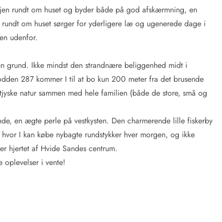
vejen rundt om huset og byder både på god afskærmning, en
e rundt om huset sørger for yderligere læ og ugenerede dage i
den udenfor.
en grund. Ikke mindst den strandnære beliggenhed midt i
ngodden 287 kommer I til at bo kun 200 meter fra det brusende
estjyske natur sammen med hele familien (både de store, små og
nde, en ægte perle på vestkysten. Den charmerende lille fiskerby
 hvor I kan købe nybagte rundstykker hver morgen, og ikke
er hjertet af Hvide Sandes centrum.
 oplevelser i vente!