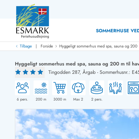
SOMMERHUSE VED
|
Tilbage
Forside
Hyggeligt sommerhus med spa, sauna og 200 m
Last Minute
Last minute
Hyggeligt sommerhus med spa, sauna og 200 m til ha
Nyheder
Tingodden 287,
Årgab
-
Sommerhusnr.: E4
Nyheder hos Esmark
Med swimmingpool
Sommerhuse med hund
Nyrenoverede sommerhuse
Sommerhuse
Sommerhuse med slutrengøring inklusive
Sommerhuse 
Sommerhuse tæt ved vandet
Sommerhuse 
6
pers.
200
m
3000
m
Max 2
2
pers.
Sommerhuse med internet
Sommerhuse 
Nybyggede sommerhuse
Feriehuse 
Sommerhuse med sauna
Luksussomm
Røgfrie/ikke-ryger sommerhuse
Sommerhuse
Sommerhuse med udsigt
Sommerhuse 