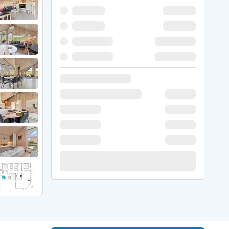
 Hede
ig
g
ge
de
it
and
sby