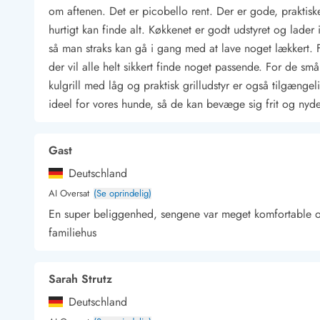
om aftenen. Det er picobello rent. Der er gode, praktis
Kunsthåndværk og gallerier
hurtigt kan finde alt. Køkkenet er godt udstyret og lader 
Kulinariske oplevelser
så man straks kan gå i gang med at lave noget lækkert. 
Sandskulpturfestival
Hold jul i sommerhuset
der vil alle helt sikkert finde noget passende. For de sm
Vikingetiden i Danmark
kulgrill med låg og praktisk grilludstyr er også tilgængel
ideel for vores hunde, så de kan bevæge sig frit og nyde 
Gast
Kontakt Bjerregård
Kontakt Søndervig
Kontakt Houstrup
Kontakt Fanø
Kontakt, åbningstider og døgnvagt
Deutschland
Feriehusudlejning siden 1965
AI Oversat
(Se oprindelig)
Bæredygtighed
En super beliggenhed, sengene var meget komfortable og te
Gæsterne siger
familiehus
Nyhedsbrev
Sponsorater - Esmark støtter
Lejebetingelser
Sarah Strutz
Persondata- og cookiepolitik
Deutschland
Presse