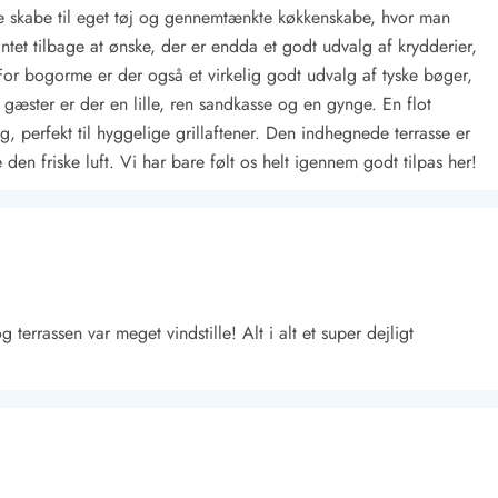
ke skabe til eget tøj og gennemtænkte køkkenskabe, hvor man
intet tilbage at ønske, der er endda et godt udvalg af krydderier,
For bogorme er der også et virkelig godt udvalg af tyske bøger,
å gæster er der en lille, ren sandkasse og en gynge. En flot
ig, perfekt til hyggelige grillaftener. Den indhegnede terrasse er
den friske luft. Vi har bare følt os helt igennem godt tilpas her!
Kontakt Blåvand
Kontakt Vejers
Kontakt Henne
Kontakt Rømø
Kontakt
rrassen var meget vindstille! Alt i alt et super dejligt