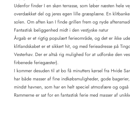
Fordele hos os
Udenfor finder I en skøn terrasse, som løber næsten hele 
Esmark Rejsecurity
overdækket del og jeres egen lille græsplæne. En klitbank
Esmark KidsVIP
Esmark VIP: Fordele og rabataftaler
solen. Om aften kan I finde grillen frem og nyde aftensma
Prisgaranti
Fantastisk beliggenhed midt i den vestjyske natur
Ingen depositum
Årgab er et rigtig populært ferieområde, og det er ikke ud
Gæsteanmeldelser
klitlandskabet er et sikkert hit, og med ferieadresse på Ti
Gratis WiFi i ferieområdet
Vesterhav. Der er altså rig mulighed for at udforske den v
Rabat
firbenede feriegæster).
We love people!
I kommer desuden til at bo få minutters kørsel fra Hvide Sa
Fritidsaktiviteter
har både masser af fine indkøbsmuligheder, gode bagerier,
Esmark VIP partnerfordele
mindst havnen, som har en helt speciel atmosfære og også 
Esmark KidsVIP
Rammerne er sat for en fantastisk ferie med masser af unikke
LEGOLAND® rabat
Ferie med børn
Ferie med hund
Ferie ved stranden
Naturoplevelser