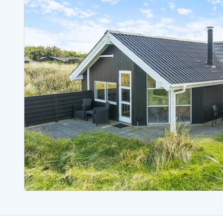
Sommerhuse med spa
Sommerhuse 
Sommerhuse med fredagsskift
Sommerhuse 
Sommerhuse med lørdagsskift
Sommerhuse 
Sommerhuse i Bjerregård
Sommerhuse i Blåvand
Sommerhuse i Hvi
Sommerhuse i Årgab
Sommerhuse
Sommerhuse i Arrild
Sommerhuse
Sommerhuse i Bjerregård
Sommerhuse 
Sommerhuse i Blåvand
Sommerhuse
Sommerhuse i Bork Havn
Sommerhus p
Sommerhuse i Fjand
Sommerhuse
Sommerhuse på Fanø
Sommerhuse
Sommerhuse i Grærup Strand
Sommerhuse
Sommerhuse i Haurvig
Sommerhuse
Esmark Rejsecurity
Esmark KidsVIP
Esmark VIP partnerfordele
Fordel
Praktiske informationer
Åbningstider og døgnvagt
Ankomst