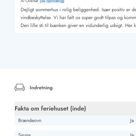
Job hos Esmark
AI Oversat
(Se oprindelig)
Dejligt sommerhus i rolig beliggenhed. Især positiv er de
vindbeskyttelse. Vi har følt os super godt tilpas og komme
Den lille sti til bænken giver en vidunderlig udsigt. Her
Hans Christian Gustavson
Deutschland
AI Oversat
(Se oprindelig)
Herligt sommerhus i fantastisk beliggenhed, som er frem
er roligt beliggende og kun et stenkast fra stranden. Vi fø
Indretning
være kvaliteten af sengen, men det er brok på et meget h
Fakta om feriehuset (inde)
Peter Wank
Deutschland
Brændeovn
Ja
AI Oversat
(Se oprindelig)
Fremragende udstyret hus...intet manglede....det var s
Sauna
Ja