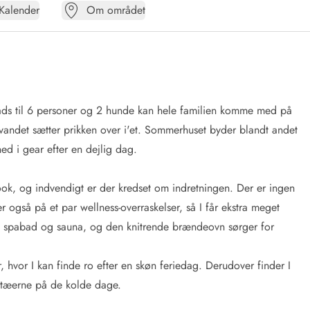
Kalender
Om området
ds til 6 personer og 2 hunde kan hele familien komme med på
 vandet sætter prikken over i'et. Sommerhuset byder blandt andet
ed i gear efter en dejlig dag.
ook, og indvendigt er der kredset om indretningen. Der er ingen
er også på et par wellness-overraskelser, så I får ekstra meget
de spabad og sauna, og den knitrende brændeovn sørger for
hvor I kan finde ro efter en skøn feriedag. Derudover finder I
e tæerne på de kolde dage.