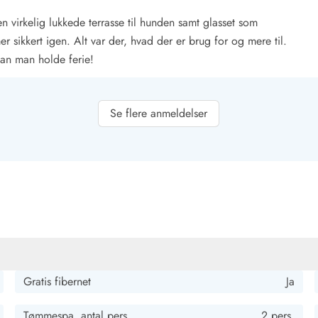
n virkelig lukkede terrasse til hunden samt glasset som
r sikkert igen. Alt var der, hvad der er brug for og mere til.
 kan man holde ferie!
Se flere anmeldelser
ragende udstyret og ikke efterlader nogen ønsker uopfyldte. Det
lte os særdeles godt tilpas som par. Den eneste lille kritik ville
øjt niveau. Vi ville gerne komme tilbage.
Gratis fibernet
Ja
om derhjemme...kun vores komfortable sofa hjemmefra
Tømmespa, antal pers.
2 pers.