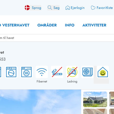
Sprog
Søg
Ejerlogin
Favoritliste
 VESTERHAVET
OMRÅDER
INFO
AKTIVITETER
 til havet
vet
553
 med søndagsskift
Sommerhuse for 10 pers
med plads til fangsten
Sommerhuse for 12 Pers
med aktivitetsrum
Sommerhuse for 14 Pers
Fibernet
Ladning
med ladestation (elbil)
Store sommerhuse (for g
med brændeovn
Sommerhuse i påskeferi
erhuse
Sommerhuse i sommerfer
 med ydersæsonrabat
Sommerhuse i efterårsfer
for 2 personer
Sommerhuse i vinterferie