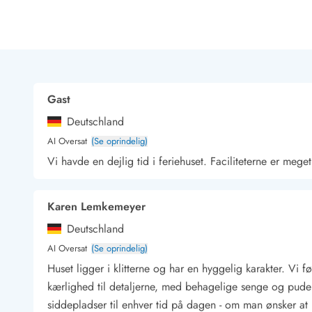
Rav - find det selv langs Vesterhavet
Indendørs legelande
Zoologiske haver og dyreparker
Sportsaktiviteter
Lystfiskeri på Vestkysten
Bowling
Gast
Minigolf i Vestjylland
Deutschland
Svømmehaller og badelande
Golfferie i sommerhus
AI Oversat
(Se oprindelig)
Fitness og træning
Vi havde en dejlig tid i feriehuset. Faciliteterne er meget
Cykelferie
Rideskoler/Ponyridning
Karen Lemkemeyer
Surfing
Vandring langs Vestkysten
Deutschland
Vandski for hele familien
AI Oversat
(Se oprindelig)
Sejlads langs Vestkysten
Huset ligger i klitterne og har en hyggelig karakter. Vi fø
Kulturaktiviteter
kærlighed til detaljerne, med behagelige senge og pud
Historiske museer
siddepladser til enhver tid på dagen - om man ønsker at
Kunstmuseer