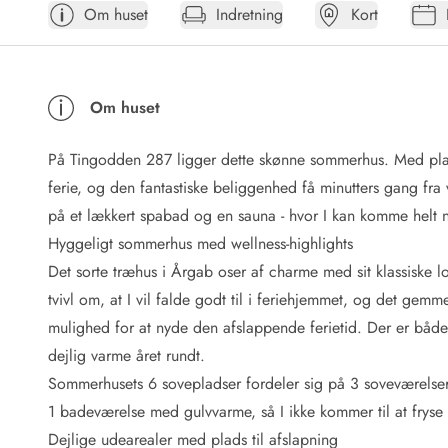
Om huset
Indretning
Kort
Afrejse
Sommerhus ABC
Booking FAQ
Forbrugsafregning (Strøm, vand...)
Om huset
Lån og lej
Pakkeliste
På Tingodden 287 ligger dette skønne sommerhus. Med pla
Rengøring
Gavekort
ferie, og den fantastiske beliggenhed få minutters gang fra
Book tidligt
på et lækkert spabad og en sauna - hvor I kan komme helt n
Lejebetingelser
Hyggeligt sommerhus med wellness-highlights
Info
Det sorte træhus i Årgab oser af charme med sit klassiske l
Vejret i Danmark
tvivl om, at I vil falde godt til i feriehjemmet, og det gemm
Sæsontider
mulighed for at nyde den afslappende ferietid. Der er bå
Baderegler
Naturbeskyttelse
dejlig varme året rundt.
Webcam
Sommerhusets 6 sovepladser fordeler sig på 3 soveværelser, 
Fotokonkurrence
1 badeværelse med gulvvarme, så I ikke kommer til at frys
Kort
Dejlige udearealer med plads til afslapning