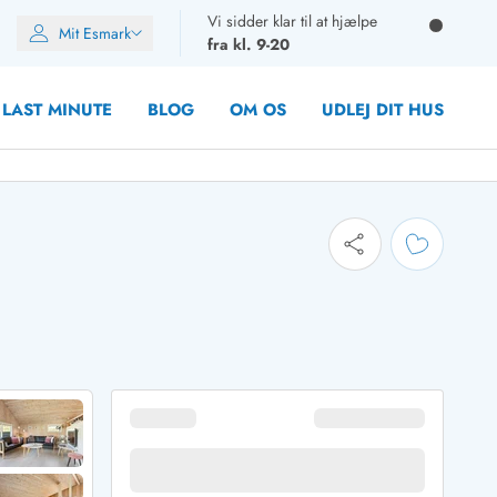
Vi sidder klar til at hjælpe
Mit Esmark
fra kl. 9-20
LAST MINUTE
BLOG
OM OS
UDLEJ DIT HUS
oner
oner
oner
rupper)
en
ien
ien
n