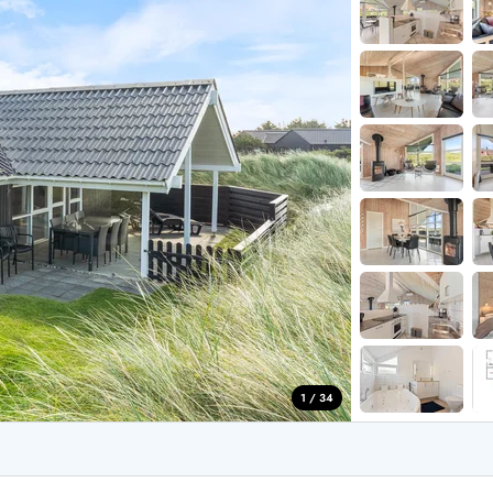
for 4 Personer
Sommerhuse i juleferien
for 6 Personer
Sommerhuse til nytår
for 8 Personer
de Sande
Sommerhuse i Søndervig
 i Henne Strand
Sommerhuse i Lodbjerg
 i Ho
Sommerhuse i Nr. Lyngv
i Houstrup
Sommerhuse på Rømø
 i Houvig
Sommerhuse i Søndervi
å Holmsland Klit
Sommerhuse i Skodbjer
 på Holmsland
Sommerhuse i Thorsmin
 i Hvide Sande
Sommerhuse i Vedersø Kl
 i Jegum
Sommerhuse i Vejers Str
 i Klegod
Sommerhuse i Vester Hu
1 / 34
e hos os