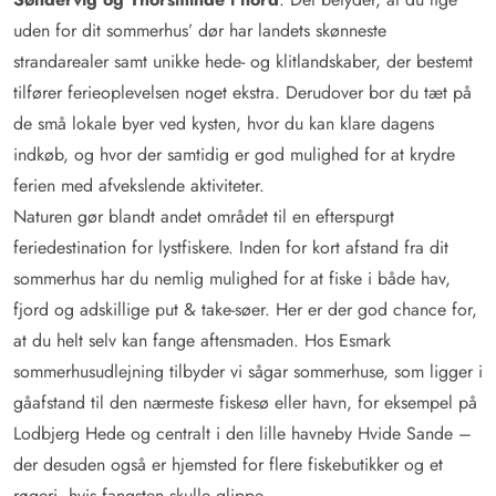
uden for dit sommerhus’ dør har landets skønneste
strandarealer samt unikke hede- og klitlandskaber, der bestemt
tilfører ferieoplevelsen noget ekstra. Derudover bor du tæt på
de små lokale byer ved kysten, hvor du kan klare dagens
indkøb, og hvor der samtidig er god mulighed for at krydre
ferien med afvekslende aktiviteter.
Naturen gør blandt andet området til en efterspurgt
feriedestination for lystfiskere. Inden for kort afstand fra dit
sommerhus har du nemlig mulighed for at fiske i både hav,
fjord og adskillige put & take-søer. Her er der god chance for,
at du helt selv kan fange aftensmaden. Hos Esmark
sommerhusudlejning tilbyder vi sågar sommerhuse, som ligger i
gåafstand til den nærmeste fiskesø eller havn, for eksempel på
Lodbjerg Hede og centralt i den lille havneby Hvide Sande –
der desuden også er hjemsted for flere fiskebutikker og et
røgeri, hvis fangsten skulle glippe.