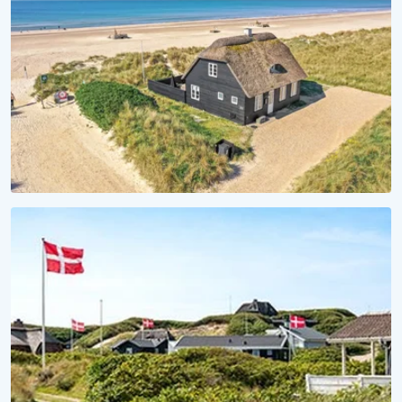
Sommerhuse med hund tilladt
STRANDHYGGE
Vågn op til lyden af bølger
Se vores sommerhuse ved vandet