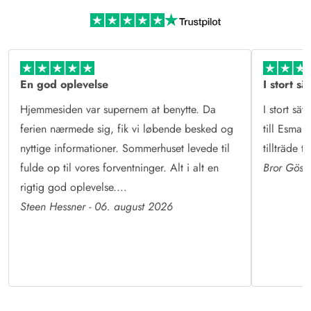
Mere end sommerhusudlejning
Læs mere om Esmark og vores historie
En god oplevelse
I stort sä
Hjemmesiden var supernem at benytte. Da
I stort sät
ferien nærmede sig, fik vi løbende besked og
till Esmark
nyttige informationer. Sommerhuset levede til
tillträde 
fulde op til vores forventninger. Alt i alt en
Bror Göst
rigtig god oplevelse....
Steen Hessner - 06. august 2026