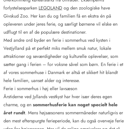
forlystelsesparken
LEGOLAND
og den zoologiske have
Givskud Zoo. Her kan du og familien få en ekstra én på
opleveren under jeres ferie, og særligt børnene vil elske en
udflugt til en af de populære destinationer.
Med andre ord byder en ferie i sommerhus ved kysten i
Vestjylland på et perfekt miks mellem smuk natur, lokale
attraktioner og seværdigheder og kulturelle oplevelser, som
sætter gang i ferien – for voksne såvel som børn. En ferie i et
af vores sommerhuse i Danmark er altså et sikkert hit blandt
hele familien, uanset alder og interesse.
Ferie i sommerhus i høj eller lavsæson
Årstiderne ved Jyllands vestkyst har hver især deres egen
charme, og en
sommerhusferie kan noget specielt hele
året rundt
. Mens højsæsonens sommermåneder naturligvis er
den mest efterspurgte ferieperiode, kan du også overveje ferie
uden for højsæsonen. Her vil de rolige omgivelser og det rå