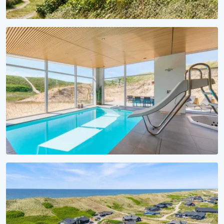
FERIESÆSON 2027
Et hav af forventningsglæde
Lej sommerhus til 2027 nu!
VANDSJOV FOR ALLE
Badeferie ved Vesterhavet
Alle sommerhuse med pool her!