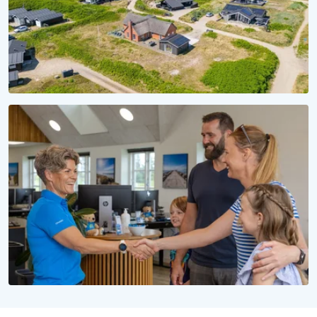
SÆSON 2028
Reservér dit sommerhus til 2028
Uforpligtende at reservere, uforglemmelig at opleve
WE LOVE PEOPLE