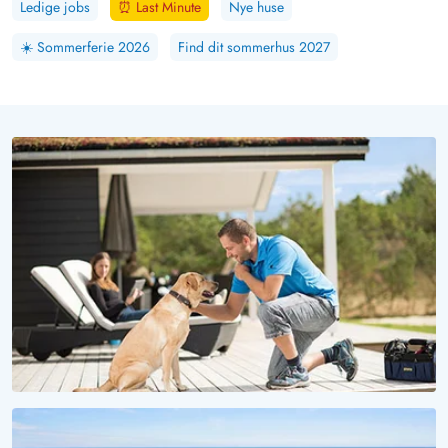
Ledige jobs
⏰
Last Minute
Nye huse
☀️
Sommerferie 2026
Find dit sommerhus 2027
VOV, HVOR ER DET SMUKT HER!
Ferie med hund