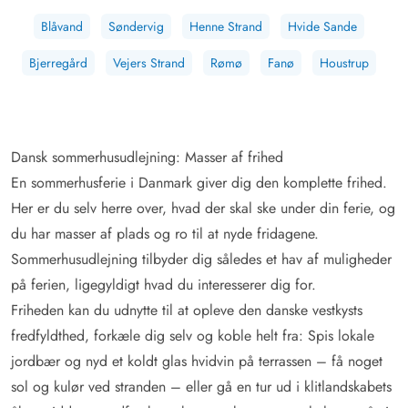
Blåvand
Søndervig
Henne Strand
Hvide Sande
Bjerregård
Vejers Strand
Rømø
Fanø
Houstrup
Dansk sommerhusudlejning: Masser af frihed
En sommerhusferie i Danmark giver dig den komplette frihed.
Her er du selv herre over, hvad der skal ske under din ferie, og
du har masser af plads og ro til at nyde fridagene.
Sommerhusudlejning tilbyder dig således et hav af muligheder
på ferien, ligegyldigt hvad du interesserer dig for.
Friheden kan du udnytte til at opleve den danske vestkysts
fredfyldthed, forkæle dig selv og koble helt fra: Spis lokale
jordbær og nyd et koldt glas hvidvin på terrassen – få noget
sol og kulør ved stranden – eller gå en tur ud i klitlandskabets