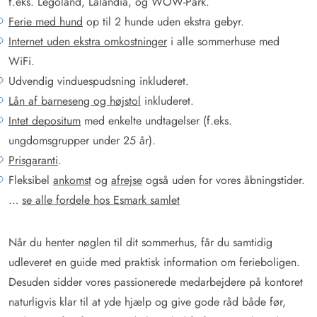
f.eks. Legoland, Lalandia, og WOW-Park.
Ferie med hund
op til 2 hunde uden ekstra gebyr.
Internet uden ekstra omkostninger
i alle sommerhuse med
WiFi.
Udvendig vinduespudsning inkluderet.
Lån af barneseng og højstol
inkluderet.
Intet depositum
med enkelte undtagelser (f.eks.
ungdomsgrupper under 25 år).
Prisgaranti
.
Fleksibel
ankomst
og
afrejse
også uden for vores åbningstider.
…
se alle fordele hos Esmark samlet
Når du henter nøglen til dit sommerhus, får du samtidig
udleveret en guide med praktisk information om ferieboligen.
Desuden sidder vores passionerede medarbejdere på kontoret
naturligvis klar til at yde hjælp og give gode råd både før,