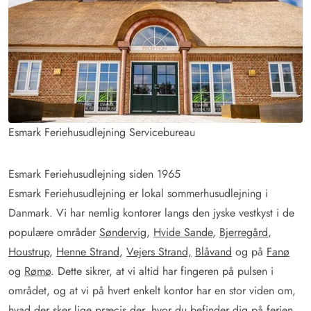
Esmark Feriehusudlejning Servicebureau
Esmark Feriehusudlejning siden 1965
Esmark Feriehusudlejning er lokal sommerhusudlejning i
Danmark. Vi har nemlig kontorer langs den jyske vestkyst i de
populære områder
Søndervig
,
Hvide Sande
,
Bjerregård
,
Houstrup
,
Henne Strand
,
Vejers Strand,
Blåvand
og på
Fanø
og
Rømø
. Dette sikrer, at vi altid har fingeren på pulsen i
området, og at vi på hvert enkelt kontor har en stor viden om,
hvad der sker lige præcis der, hvor du befinder dig på ferien.