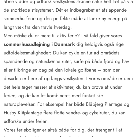
åbne vidder og udforsk vestkystens skønne natur helt tæt på via
de snørklede stisystemer. Dét er indbegrebet af afslappende
sommerhusferie og den perfekte måde at tanke ny energi på –
langt væk fra den travle hverdag.
Men måske du er mere til aktiv ferie? I så fald giver vores
sommerhusudlejning i Danmark
dig heldigvis også rige
udfoldelsesmuligheder: Du kan cykle en tur ad områdets
spændende og naturskønne ruter, surfe på både fjord og hav
eller tilbringe en dag på den lokale golfbane – som der
desuden er flere af op langs vestkysten. I vores område er der i
det hele taget masser af aktiviteter, du kan prøve af under
ferien, og de kan let kombineres med fantastiske
naturoplevelser. For eksempel har både Blåbjerg Plantage og
Husby Klitplantage flere flotte vandre- og cykelruter, du kan
udforske under ferien.
Vores ferieboliger er altså både for dig, der trænger til at