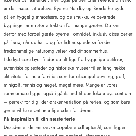
er der masser at opleve. Byerne Nordby og Sønderho byder
på en hyggelig atmosfære, og de smukke, velbevarede
bygninger er en stor attraktion for mange gæster. Du kan
derfor med fordel gæste byerne i området, inklusiv disse perler
på Fanø, når du har brug for lidt adspredelse fra de
fredsommelige naturomgivelser ved dit sommerhus.
I de kystnære byer finder du alt lige fra hyggelige butikker,
autentiske spisesteder og historiske museer til en lang række
aktiviteter for hele familien som for eksempel bowling, golf,
minigolf, tennis og meget, meget mere. Mange af vores
sommerhuse ligger også i gåafstand til den lokale bys centrum
– perfekt for dig, der ønsker variation på ferien, og som bare
gerne vil have det hele lige uden for døren.
Få inspiration til din næste ferie
Desuden er der en række populære udflugtsmål, som ligger i
overkommelig køreafstand fra området: Eksempelvis