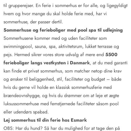
til grupperejser. En ferie i sommerhus er for alle, og ligegyldigt
hvem og hvor mange du skal holde ferie med, har vi
sommerhuse, der passer dertil.
Sommerhuse og ferieboliger med pool spa til udlejning
Sommerhusene kommer med og uden faciliteter som
swimmingpool, sauna, spa, aktivitetsrum, lukket terrasse og
pejs. Hermed sikrer vores store udvalg af mere end
5500
ferieboliger langs vestkysten i Danmark
, at du med garanti
kan finde et privat sommerhus, som matcher netop dine krav
og ønsker til beliggenhed, stil, faciliteter og budget – både
hvis du gerne vil holde en klassisk sommerhusferie med
brændeovnshygge, og hvis du drømmer om at leje et ægte
luksussommerhuse med femstjernede faciliteter såsom pool
eller udendørs spabad.
Lej sommerhus til din ferie hos Esmark
OBS: Har du hund? Så har du mulighed for at tage den på