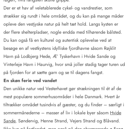
Der er et hav af veletablerede cykel- og vandrestier, som
strækker sig rundt i hele området, og du kan på mange måder
opleve den vestjyske natur på helt tæt hold. Langs kysten er
der flere shelterpladser, nogle endda med tilhørende bålsted.
Du kan også få en kulturel og autentisk oplevelse ved at
besøge en af vestkystens idylliske fjordhavne såsom Røjklit
Havn på Lodbjerg Hede, Æ’ Tyskerhavn i Hvide Sande og
Vinterleje Havn i Haurvig, hvor små joller stadig tager turen ud
på fjorden for at sætte garn og se til dagens fangst.
En skøn ferie ved vandet
Den unikke natur ved Vesterhavet gør strækningen til ét af de
mest populære sommerhusområder i hele Danmark. Hvert år
tiltrækker området tusindvis af gæster, og du finder – særligt i
sommermånederne – masser af liv i lokale byer såsom
Hvide
Sande
, Søndervig, Henne Strand, Vejers Strand og Blåvand.
Ikke kun på fastlandet, men også på den charmerende ø Fanø,