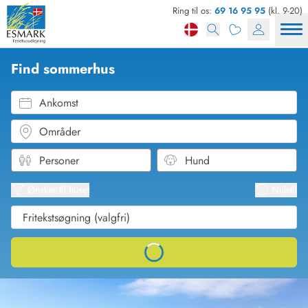
Ring til os:
69 16 95 95
(kl. 9-20)
Find sommerhus
Ankomst
Områder
Se kor
Se liste
Ønsker til huset
Nulstil
Loading...