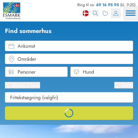
Ring til os:
69 16 95 95
(kl. 9-20)
Find sommerhus
Ankomst
Områder
Se kor
Se liste
Ønsker til huset
Nulstil
Loading...