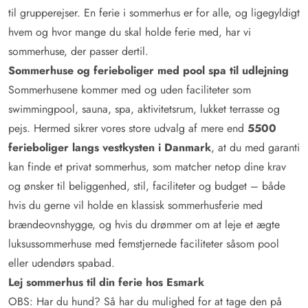
til grupperejser. En ferie i sommerhus er for alle, og ligegyldigt
hvem og hvor mange du skal holde ferie med, har vi
sommerhuse, der passer dertil.
Sommerhuse og ferieboliger med pool spa til udlejning
Sommerhusene kommer med og uden faciliteter som
swimmingpool, sauna, spa, aktivitetsrum, lukket terrasse og
pejs. Hermed sikrer vores store udvalg af mere end
5500
ferieboliger langs vestkysten i Danmark
, at du med garanti
kan finde et privat sommerhus, som matcher netop dine krav
og ønsker til beliggenhed, stil, faciliteter og budget – både
hvis du gerne vil holde en klassisk sommerhusferie med
brændeovnshygge, og hvis du drømmer om at leje et ægte
luksussommerhuse med femstjernede faciliteter såsom pool
eller udendørs spabad.
Lej sommerhus til din ferie hos Esmark
OBS: Har du hund? Så har du mulighed for at tage den på