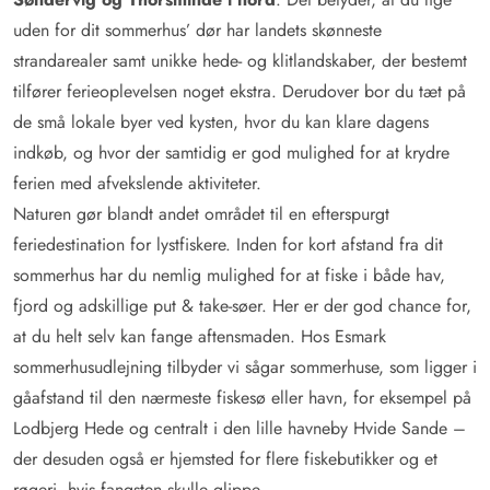
uden for dit sommerhus’ dør har landets skønneste
strandarealer samt unikke hede- og klitlandskaber, der bestemt
tilfører ferieoplevelsen noget ekstra. Derudover bor du tæt på
de små lokale byer ved kysten, hvor du kan klare dagens
indkøb, og hvor der samtidig er god mulighed for at krydre
ferien med afvekslende aktiviteter.
Naturen gør blandt andet området til en efterspurgt
feriedestination for lystfiskere. Inden for kort afstand fra dit
sommerhus har du nemlig mulighed for at fiske i både hav,
fjord og adskillige put & take-søer. Her er der god chance for,
at du helt selv kan fange aftensmaden. Hos Esmark
sommerhusudlejning tilbyder vi sågar sommerhuse, som ligger i
gåafstand til den nærmeste fiskesø eller havn, for eksempel på
Lodbjerg Hede og centralt i den lille havneby Hvide Sande –
der desuden også er hjemsted for flere fiskebutikker og et
røgeri, hvis fangsten skulle glippe.