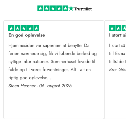
Mere end sommerhusudlejning
Læs mere om Esmark og vores historie
En god oplevelse
I stort sä
Hjemmesiden var supernem at benytte. Da
I stort sät
ferien nærmede sig, fik vi løbende besked og
till Esmark
nyttige informationer. Sommerhuset levede til
tillträde 
fulde op til vores forventninger. Alt i alt en
Bror Göst
rigtig god oplevelse....
Steen Hessner - 06. august 2026