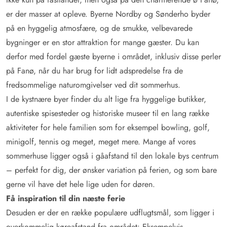
er der masser at opleve. Byerne Nordby og Sønderho byder
på en hyggelig atmosfære, og de smukke, velbevarede
bygninger er en stor attraktion for mange gæster. Du kan
derfor med fordel gæste byerne i området, inklusiv disse perler
på Fanø, når du har brug for lidt adspredelse fra de
fredsommelige naturomgivelser ved dit sommerhus.
I de kystnære byer finder du alt lige fra hyggelige butikker,
autentiske spisesteder og historiske museer til en lang række
aktiviteter for hele familien som for eksempel bowling, golf,
minigolf, tennis og meget, meget mere. Mange af vores
sommerhuse ligger også i gåafstand til den lokale bys centrum
– perfekt for dig, der ønsker variation på ferien, og som bare
gerne vil have det hele lige uden for døren.
Få inspiration til din næste ferie
Desuden er der en række populære udflugtsmål, som ligger i
overkommelig køreafstand fra området: Eksempelvis