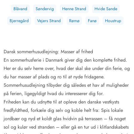
Blåvand
Søndervig
Henne Strand
Hvide Sande
Bjerregård
Vejers Strand
Rømø
Fanø
Houstrup
Dansk sommerhusudlejning: Masser af frihed
En sommerhusferie i Danmark giver dig den komplette frihed.
Her er du selv herre over, hvad der skal ske under din ferie, og
du har masser af plads og ro til at nyde fridagene.
Sommerhusudlejning tilbyder dig således et hav af muligheder
på ferien, ligegyldigt hvad du interesserer dig for.
Friheden kan du udnytte til at opleve den danske vestkysts
fredfyldthed, forkæle dig selv og koble helt fra: Spis lokale
jordbær og nyd et koldt glas hvidvin på terrassen – få noget
sol og kulør ved stranden – eller gå en tur ud i klitlandskabets