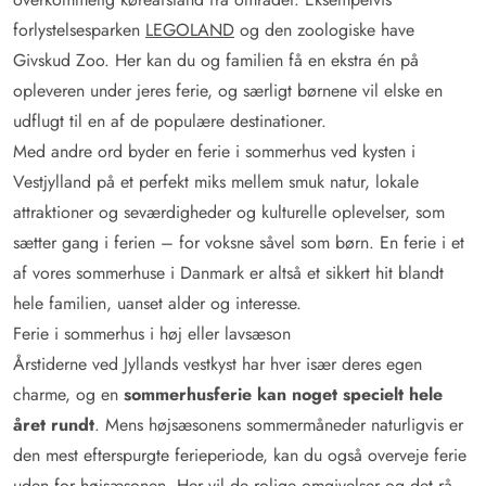
forlystelsesparken
LEGOLAND
og den zoologiske have
Givskud Zoo. Her kan du og familien få en ekstra én på
opleveren under jeres ferie, og særligt børnene vil elske en
udflugt til en af de populære destinationer.
Med andre ord byder en ferie i sommerhus ved kysten i
Vestjylland på et perfekt miks mellem smuk natur, lokale
attraktioner og seværdigheder og kulturelle oplevelser, som
sætter gang i ferien – for voksne såvel som børn. En ferie i et
af vores sommerhuse i Danmark er altså et sikkert hit blandt
hele familien, uanset alder og interesse.
Ferie i sommerhus i høj eller lavsæson
Årstiderne ved Jyllands vestkyst har hver især deres egen
charme, og en
sommerhusferie kan noget specielt hele
året rundt
. Mens højsæsonens sommermåneder naturligvis er
den mest efterspurgte ferieperiode, kan du også overveje ferie
uden for højsæsonen. Her vil de rolige omgivelser og det rå