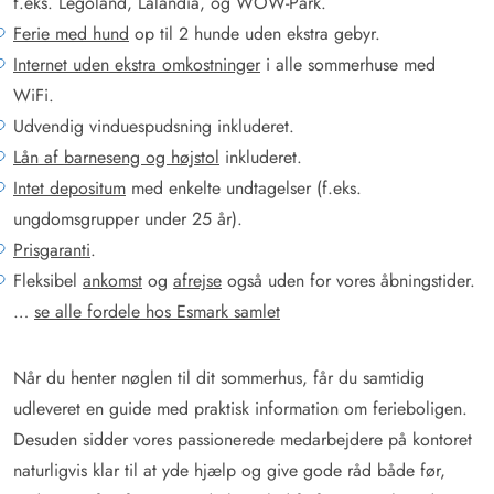
f.eks. Legoland, Lalandia, og WOW-Park.
Ferie med hund
op til 2 hunde uden ekstra gebyr.
Internet uden ekstra omkostninger
i alle sommerhuse med
WiFi.
Udvendig vinduespudsning inkluderet.
Lån af barneseng og højstol
inkluderet.
Intet depositum
med enkelte undtagelser (f.eks.
ungdomsgrupper under 25 år).
Prisgaranti
.
Fleksibel
ankomst
og
afrejse
også uden for vores åbningstider.
…
se alle fordele hos Esmark samlet
Når du henter nøglen til dit sommerhus, får du samtidig
udleveret en guide med praktisk information om ferieboligen.
Desuden sidder vores passionerede medarbejdere på kontoret
naturligvis klar til at yde hjælp og give gode råd både før,