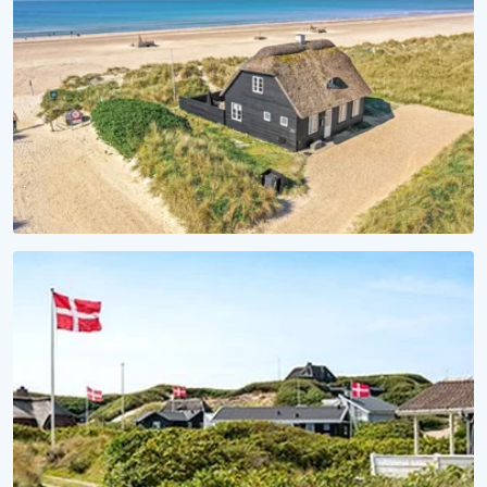
Sommerhuse med hund tilladt
STRANDHYGGE
Vågn op til lyden af bølger
Se vores sommerhuse ved vandet