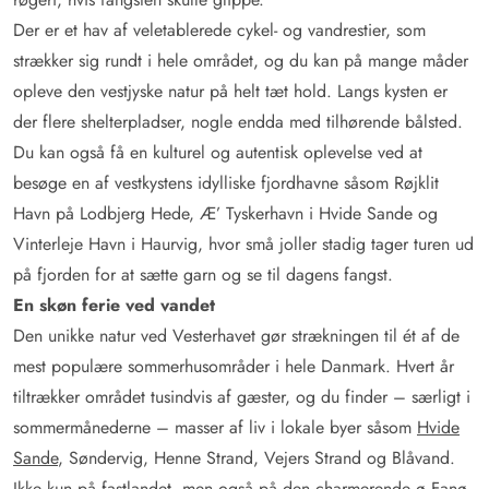
Der er et hav af veletablerede cykel- og vandrestier, som
strækker sig rundt i hele området, og du kan på mange måder
opleve den vestjyske natur på helt tæt hold. Langs kysten er
der flere shelterpladser, nogle endda med tilhørende bålsted.
Du kan også få en kulturel og autentisk oplevelse ved at
besøge en af vestkystens idylliske fjordhavne såsom Røjklit
Havn på Lodbjerg Hede, Æ’ Tyskerhavn i Hvide Sande og
Vinterleje Havn i Haurvig, hvor små joller stadig tager turen ud
på fjorden for at sætte garn og se til dagens fangst.
En skøn ferie ved vandet
Den unikke natur ved Vesterhavet gør strækningen til ét af de
mest populære sommerhusområder i hele Danmark. Hvert år
tiltrækker området tusindvis af gæster, og du finder – særligt i
sommermånederne – masser af liv i lokale byer såsom
Hvide
Sande
, Søndervig, Henne Strand, Vejers Strand og Blåvand.
Ikke kun på fastlandet, men også på den charmerende ø Fanø,