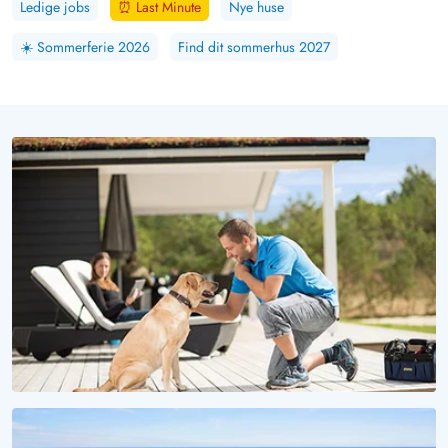
Ledige jobs
⏰
Last Minute
Nye huse
☀️
Sommerferie 2026
Find dit sommerhus 2027
VOV, HVOR ER DET SMUKT HER!
Ferie med hund