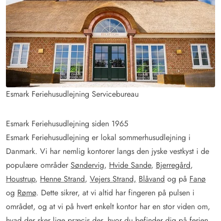
Esmark Feriehusudlejning Servicebureau
Esmark Feriehusudlejning siden 1965
Esmark Feriehusudlejning er lokal sommerhusudlejning i
Danmark. Vi har nemlig kontorer langs den jyske vestkyst i de
populære områder
Søndervig
,
Hvide Sande
,
Bjerregård
,
Houstrup
,
Henne Strand
,
Vejers Strand,
Blåvand
og på
Fanø
og
Rømø
. Dette sikrer, at vi altid har fingeren på pulsen i
området, og at vi på hvert enkelt kontor har en stor viden om,
hvad der sker lige præcis der, hvor du befinder dig på ferien.