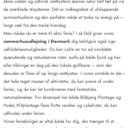
åbne vidder og udforsk vestkystens skønne natur helt tæt på via
de snørklede stisystemer. Dét er indbegrebet af afslappende
sommerhusferie og den perfekte måde at tanke ny energi på –
langt væk fra den travle hverdag.
Men måske du er mere til aktiv ferie? I så fald giver vores
sommerhusudlejning i Danmark
dig heldigvis også rige
udfoldelsesmuligheder: Du kan cykle en tur ad områdets
spændende og naturskønne ruter, surfe på både fjord og hav
eller tilbringe en dag på den lokale golfbane – som der
desuden er flere af op langs vestkysten. I vores område er der i
det hele taget masser af aktiviteter, du kan prøve af under
ferien, og de kan let kombineres med fantastiske
naturoplevelser. For eksempel har både Blåbjerg Plantage og
Husby Klitplantage flere flotte vandre- og cykelruter, du kan
udforske under ferien.
Vores ferieboliger er altså både for dig, der trænger til at