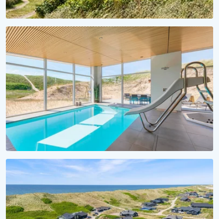
FERIESÆSON 2027
Et hav af forventningsglæde
Lej sommerhus til 2027 nu!
VANDSJOV FOR ALLE
Badeferie ved Vesterhavet
Alle sommerhuse med pool her!