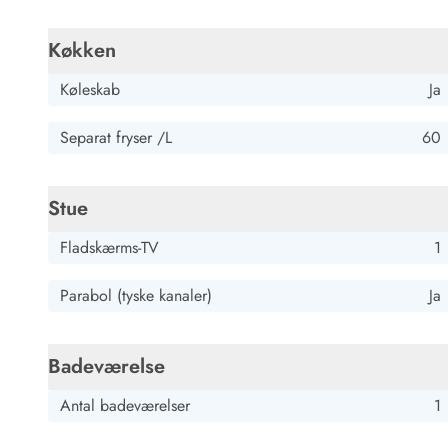
Køkken
Køleskab
Ja
Separat fryser /L
60
Stue
Fladskærms-TV
1
Parabol (tyske kanaler)
Ja
Badeværelse
Antal badeværelser
1