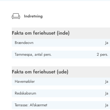
Job hos Esmark
Feriehuset er meget hyggeligt indrettet, der er alt til ste
Internet er også rigtig fint. Dejligt roligt beliggende, va
Indretning
til Thorsminde. Meget anbefalelsesværdigt.
Fakta om feriehuset (inde)
Corinna Großelanghorst
Deutschland
Brændeovn
Ja
AI Oversat
(Se oprindelig)
Solidt klassisk standardferiehus med udsigt over fjorden.
Tømmespa, antal pers.
2 pers.
Fakta om feriehuset (ude)
Havemøbler
Ja
Redskabsrum
Ja
Terrasse: Afskærmet
Ja