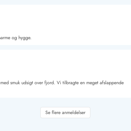
harme og hygge.
Kontakt Blåvand
Kontakt Vejers
Kontakt Henne
Kontakt Rømø
Kontakt
 med smuk udsigt over fjord. Vi tilbragte en meget afslappende
Se flere anmeldelser