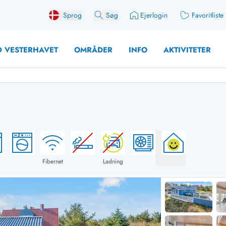
Sprog
Søg
Ejerlogin
Favoritliste
 VESTERHAVET
OMRÅDER
INFO
AKTIVITETER
 med søndagsskift
Sommerhuse for 10 pers
med plads til fangsten
Sommerhuse for 12 Pers
med aktivitetsrum
Sommerhuse for 14 Pers
Fibernet
Ladning
med ladestation (elbil)
Store sommerhuse (for g
med brændeovn
Sommerhuse i påskeferi
erhuse
Sommerhuse i sommerfer
 med ydersæsonrabat
Sommerhuse i efterårsfer
for 2 personer
Sommerhuse i vinterferie