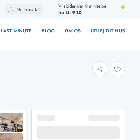
Vi sidder klar til at hjælpe
Mit Esmark
fra kl. 9-20
LAST MINUTE
BLOG
OM OS
UDLEJ DIT HUS
oner
oner
oner
rupper)
en
ien
ien
n