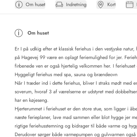
Om huset
Indretning
Kort
Afrejse
Sommerhus ABC
Booking FAQ
Forbrugsafregning (Strøm, vand...)
Om huset
Lån og lej
Pakkeliste
Er I på udkig efter et klassisk feriehus i den vestjyske natu
Rengøring
Gavekort
på Hagevej 99 være en oplagt feriemulighed for jer. Ferieh
Book tidligt
firbenede ven er også hjertelig velkommen her. I feriehuset
Lejebetingelser
Hyggeligt feriehus med spa, sauna og brændeovn
Info
Når I træder ind i dette feriehus, bliver I straks mødt med en
Vejret i Danmark
soverum, hvoraf 3 af værelserne er udstyret med dobbeltsen
Sæsontider
har en køjeseng.
Baderegler
Naturbeskyttelse
Hjerterummet i feriehuset er den store stue, som ligger i 
Webcam
næste ferieplaner, lave mad sammen eller blot hygge jer m
Fotokonkurrence
rigtige feriehusstemning og bidrager til både varme og hy
Kort
Derudover sørger både varmepumpen og gulvvarmen også fo