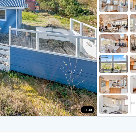
for 4 Personer
Sommerhuse i juleferien
for 6 Personer
Sommerhuse til nytår
for 8 Personer
de Sande
Sommerhuse i Søndervig
 i Henne Strand
Sommerhuse i Lodbjerg
 i Ho
Sommerhuse i Nr. Lyngv
i Houstrup
Sommerhuse på Rømø
 i Houvig
Sommerhuse i Søndervi
å Holmsland Klit
Sommerhuse i Skodbjer
 på Holmsland
Sommerhuse i Thorsmin
 i Hvide Sande
Sommerhuse i Vedersø Kl
 i Jegum
Sommerhuse i Vejers Str
 i Klegod
Sommerhuse i Vester Hu
1 / 32
e hos os