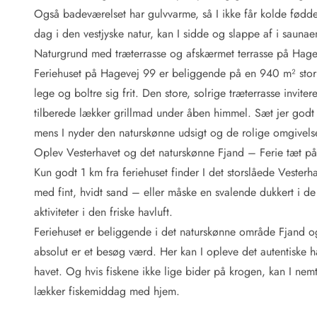
Fordele hos os
Også badeværelset har gulvvarme, så I ikke får kolde fødder
Esmark Rejsecurity
dag i den vestjyske natur, kan I sidde og slappe af i saunaen
Esmark KidsVIP
Esmark VIP: Fordele og rabataftaler
Naturgrund med træterrasse og afskærmet terrasse på Hag
Prisgaranti
Feriehuset på Hagevej 99 er beliggende på en 940 m² stor 
Ingen depositum
lege og boltre sig frit. Den store, solrige træterrasse inviter
Gæsteanmeldelser
tilberede lækker grillmad under åben himmel. Sæt jer godt ti
Gratis WiFi i ferieområdet
mens I nyder den naturskønne udsigt og de rolige omgivels
Rabat
Oplev Vesterhavet og det naturskønne Fjand – Ferie tæt på 
We love people!
Kun godt 1 km fra feriehuset finder I det storslåede Vester
Fritidsaktiviteter
med fint, hvidt sand – eller måske en svalende dukkert i de
Esmark VIP partnerfordele
aktiviteter i den friske havluft.
Esmark KidsVIP
Feriehuset er beliggende i det naturskønne område Fjand 
LEGOLAND® rabat
absolut er et besøg værd. Her kan I opleve det autentiske hav
Ferie med børn
havet. Og hvis fiskene ikke lige bider på krogen, kan I nem
Ferie med hund
Ferie ved stranden
lækker fiskemiddag med hjem.
Naturoplevelser