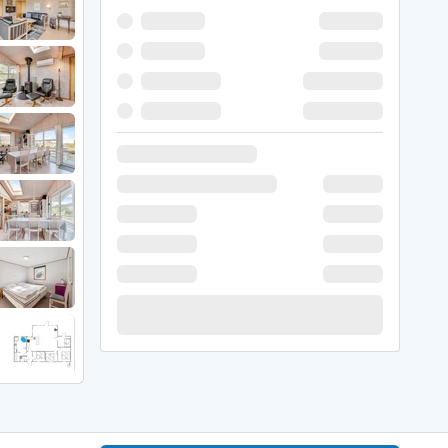
 Hede
ig
g
ge
de
it
and
sby