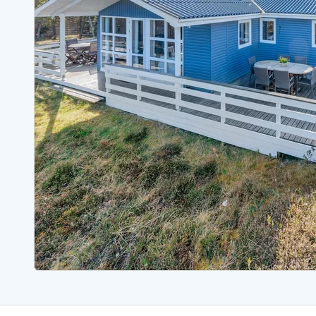
Sommerhuse med spa
Sommerhuse 
Sommerhuse med fredagsskift
Sommerhuse 
Sommerhuse med lørdagsskift
Sommerhuse 
Sommerhuse i Bjerregård
Sommerhuse i Blåvand
Sommerhuse i Hvi
Sommerhuse i Årgab
Sommerhuse
Sommerhuse i Arrild
Sommerhuse
Sommerhuse i Bjerregård
Sommerhuse 
Sommerhuse i Blåvand
Sommerhuse
Sommerhuse i Bork Havn
Sommerhus p
Sommerhuse i Fjand
Sommerhuse
Sommerhuse på Fanø
Sommerhuse
Sommerhuse i Grærup Strand
Sommerhuse
Sommerhuse i Haurvig
Sommerhuse
Esmark Rejsecurity
Esmark KidsVIP
Esmark VIP partnerfordele
Fordel
Praktiske informationer
Åbningstider og døgnvagt
Ankomst