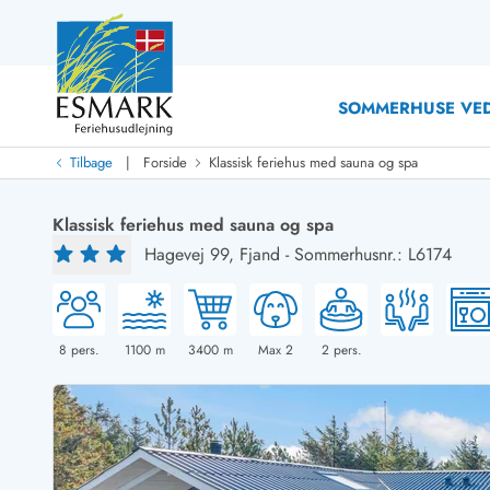
SOMMERHUSE VED
|
Tilbage
Forside
Klassisk feriehus med sauna og spa
Last Minute
Last minute
Klassisk feriehus med sauna og spa
Nyheder
Hagevej 99,
Fjand
-
Sommerhusnr.: L6174
Nyheder hos Esmark
Med swimmingpool
Sommerhuse med hund
Nyrenoverede sommerhuse
Sommerhuse
Sommerhuse med slutrengøring inklusive
Sommerhuse 
Sommerhuse tæt ved vandet
Sommerhuse 
8
pers.
1100
m
3400
m
Max 2
2
pers.
Sommerhuse med internet
Sommerhuse 
Nybyggede sommerhuse
Feriehuse 
Sommerhuse med sauna
Luksussomm
Røgfrie/ikke-ryger sommerhuse
Sommerhuse
Sommerhuse med udsigt
Sommerhuse 