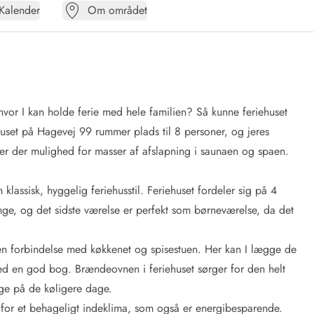
Kalender
Om området
r, hvor I kan holde ferie med hele familien? Så kunne feriehuset
uset på Hagevej 99 rummer plads til 8 personer, og jeres
 er der mulighed for masser af afslapning i saunaen og spaen.
 klassisk, hyggelig feriehusstil. Feriehuset fordeler sig på 4
ge, og det sidste værelse er perfekt som børneværelse, da det
åben forbindelse med køkkenet og spisestuen. Her kan I lægge de
ed en god bog. Brændeovnen i feriehuset sørger for den helt
gge på de køligere dage.
r et behageligt indeklima, som også er energibesparende.