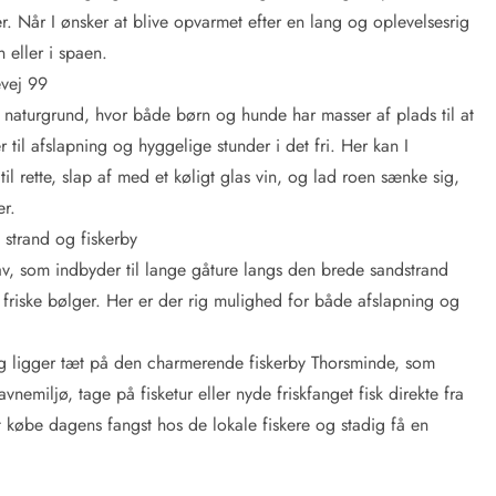
. Når I ønsker at blive opvarmet efter en lang og oplevelsesrig
 eller i spaen.
evej 99
naturgrund, hvor både børn og hunde har masser af plads til at
er til afslapning og hyggelige stunder i det fri. Her kan I
l rette, slap af med et køligt glas vin, og lad roen sænke sig,
er.
strand og fiskerby
hav, som indbyder til lange gåture langs den brede sandstrand
 friske bølger. Her er der rig mulighed for både afslapning og
og ligger tæt på den charmerende fiskerby Thorsminde, som
nemiljø, tage på fisketur eller nyde friskfanget fisk direkte fra
t købe dagens fangst hos de lokale fiskere og stadig få en