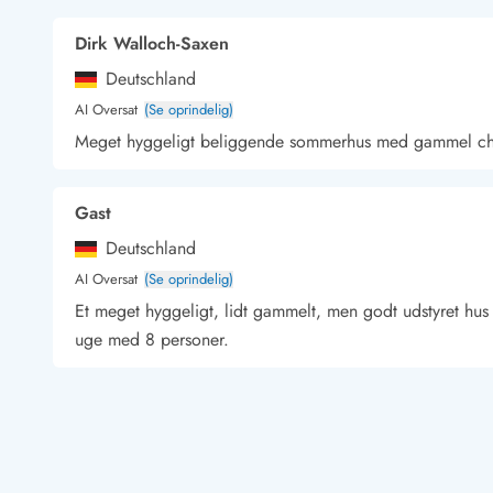
Kunsthåndværk og gallerier
Dirk Walloch-Saxen
Kulinariske oplevelser
Sandskulpturfestival
Deutschland
Hold jul i sommerhuset
AI Oversat
(Se oprindelig)
Vikingetiden i Danmark
Meget hyggeligt beliggende sommerhus med gammel c
Gast
Kontakt Bjerregård
Kontakt Søndervig
Kontakt Houstrup
Kontakt Fanø
Deutschland
Kontakt, åbningstider og døgnvagt
AI Oversat
(Se oprindelig)
Feriehusudlejning siden 1965
Et meget hyggeligt, lidt gammelt, men godt udstyret hus
Bæredygtighed
Gæsterne siger
uge med 8 personer.
Nyhedsbrev
Sponsorater - Esmark støtter
Andrea Arp
Lejebetingelser
Persondata- og cookiepolitik
Deutschland
Presse
AI Oversat
(Se oprindelig)