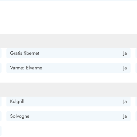
de, hvad man har brug for. Til dårlige vejrdage er der spil og tv.
ndrestien til havet går langs grunden, fra vinduet kan man se helt
Gratis fibernet
Ja
Varme: Elvarme
Ja
Kulgrill
Ja
Solvogne
Ja