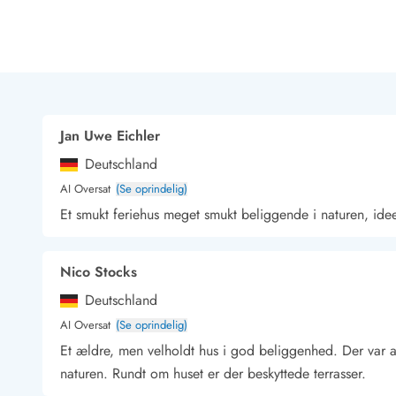
Rav - find det selv langs Vesterhavet
Indendørs legelande
Zoologiske haver og dyreparker
Sportsaktiviteter
Lystfiskeri på Vestkysten
Bowling
Jan Uwe Eichler
Minigolf i Vestjylland
Svømmehaller og badelande
Deutschland
Golfferie i sommerhus
AI Oversat
(Se oprindelig)
Fitness og træning
Et smukt feriehus meget smukt beliggende i naturen, idee
Cykelferie
Rideskoler/Ponyridning
Surfing
Nico Stocks
Vandring langs Vestkysten
Deutschland
Vandski for hele familien
AI Oversat
(Se oprindelig)
Sejlads langs Vestkysten
Kulturaktiviteter
Et ældre, men velholdt hus i god beliggenhed. Der var alt
Historiske museer
naturen. Rundt om huset er der beskyttede terrasser.
Kunstmuseer