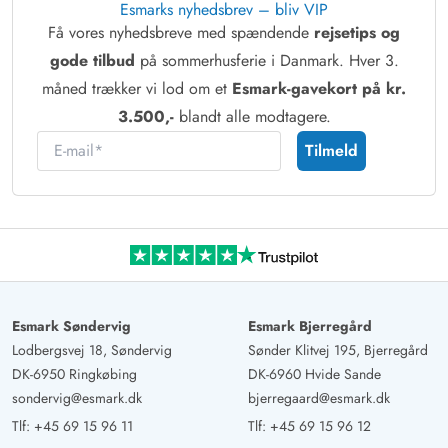
Esmarks nyhedsbrev – bliv VIP
Få vores nyhedsbreve med spændende
rejsetips og
gode tilbud
på sommerhusferie i Danmark. Hver 3.
måned trækker vi lod om et
Esmark-gavekort på kr.
3.500,-
blandt alle modtagere.
E-mail
Tilmeld
Esmark Søndervig
Esmark Bjerregård
Lodbergsvej 18, Søndervig
Sønder Klitvej 195, Bjerregård
DK-6950 Ringkøbing
DK-6960 Hvide Sande
sondervig@esmark.dk
bjerregaard@esmark.dk
Tlf:
+45 69 15 96 11
Tlf:
+45 69 15 96 12