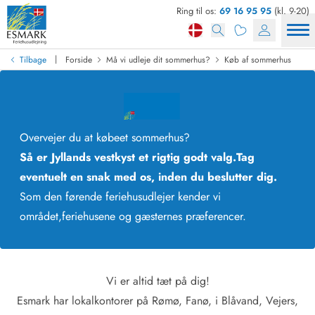
Ring til os:
69 16 95 95
(kl. 9-20)
|
Tilbage
Forside
Må vi udleje dit sommerhus?
Køb af sommerhus
Overvejer du at købe
et sommerhus?
Så er Jyllands vestkyst et rigtig godt valg.
Tag
eventuelt en snak med os, inden du beslutter dig.
Som den førende feriehusudlejer kender vi
området,
feriehusene og gæsternes præferencer.
Vi er altid tæt på dig!
Esmark har lokalkontorer på Rømø, Fanø, i Blåvand, Vejers,