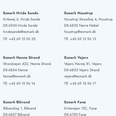
Esmark Hvide Sande
Esmark Houstrup
Kirkevej 6, Hvide Sande
Houstrup Strandvej 4, Houstrup
DK-6960 Hvide Sande
DK-6830 Nørre Nebel
hvidesande@esmark.dk
houstrup@esmark.dk
Tlf:
+45 69 15 96 20
Tlf:
+45 69 15 96 13
Esmark Henne Strand
Esmark Vejers
Strandvejen 422, Henne Strand
Vejers Havvej 81, Vejers
DK-6854 Henne
DK-6853 Vejers Strand
henne@esmark.dk
vejers@esmark.dk
Tlf:
+45 69 15 96 14
Tlf:
+45 69 15 96 17
Esmark Blåvand
Esmark Fanø
Blåvandvej 1, Blåvand
Kirkevejen 13C, Fanø
DK-6857 Blåvand
DK-6720 Fanø