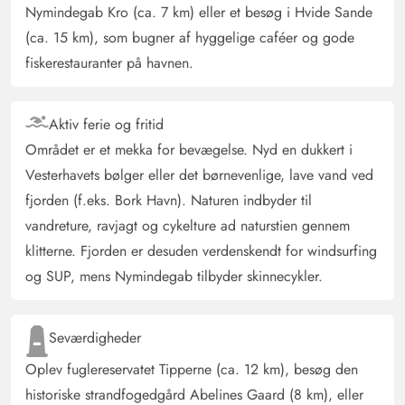
Nymindegab Kro (ca. 7 km) eller et besøg i Hvide Sande
bordtennisbordet, og også spilleautomaten var meget
(ca. 15 km), som bugner af hyggelige caféer og gode
populær. Køkkenet var virkelig godt udstyret, men det
fiskerestauranter på havnen.
var ikke klart for os, at der ikke var skabe i de små rum
nedenunder. For at 'tæmme' det flagrende badeforhæng
brugte vi en stor vandflaske.
Aktiv ferie og fritid
Området er et mekka for bevægelse. Nyd en dukkert i
Svenja Nissen
Vesterhavets bølger eller det børnevenlige, lave vand ved
4.5 ud af 5
4.5 ud af 5
4.5 out of 5
08/03/2025
Deutschland
fjorden (f.eks. Bork Havn). Naturen indbyder til
AI Oversat
(Se oprindelig)
vandreture, ravjagt og cykelture ad naturstien gennem
Feriehuset var simpelthen super for 4 voksne, 2 børn og
klitterne. Fjorden er desuden verdenskendt for windsurfing
en hund! En familie kunne sove på anden etage, så man
og SUP, mens Nymindegab tilbyder skinnecykler.
ikke vækkede hinanden straks om morgenen.
Badeværelserne er meget moderne og tilbyder også
Seværdigheder
noget opbevaringsplads i skabene under vaskene. Kun
lugten fra kloakken var til tider lidt generende. Køkkenet
Oplev fuglereservatet Tipperne (ca. 12 km), besøg den
er moderne, lyst og har tilstrækkelig plads til at lave
historiske strandfogedgård Abelines Gaard (8 km), eller