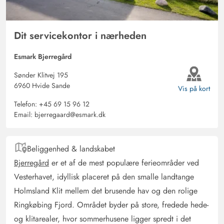
Gast
4.5 ud af 5
Dit servicekontor i nærheden
4.5 ud af 5
4.5 out of 5
02/05/2025
Deutschland
AI Oversat
(Se oprindelig)
Esmark Bjerregård
Et smukt og moderne indrettet hus, som lader meget lys
Sønder Klitvej 195
og sol komme ind gennem de store vinduer. Når solen
6960 Hvide Sande
Vis på kort
kom frem, blev huset hurtigt opvarmet. Køkkenet var
Telefon:
+45 69 15 96 12
tilstrækkeligt udstyret, og man havde alt, hvad man
Email:
bjerregaard@esmark.dk
havde brug for. Stranden var heller ikke langt væk. Huset
kunne vi rigtig godt lide, vi ville endda booke igen.
Beliggenhed & landskabet
Bjerregård
er et af de mest populære ferieområder ved
Antje Schlüter
4 ud af 5
4 ud af 5
4 out of 5
Vesterhavet, idyllisk placeret på den smalle landtange
23/04/2025
Deutschland
Holmsland Klit mellem det brusende hav og den rolige
AI Oversat
(Se oprindelig)
Ringkøbing Fjord. Området byder på store, fredede hede-
Dejligt lyst hus. Alt pænt og hyggeligt indrettet.
og klitarealer, hvor sommerhusene ligger spredt i det