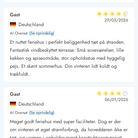
Gast
4.5 ud af 5
4.5 ud af 5
4.5 out of 5
29/03/2026
Deutschland
AI Oversat
(Se oprindelig)
Et nuttet feriehus i perfekt beliggenhed tæt på stranden.
Fantastisk vindbeskyttet terrasse. Små soveværelser, lille
køkken og spiseområde, stor opholdsstue med hyggelig
pejs. Et skønt sommerhus. Om vinteren lidt koldt og
trækfuldt.
Gast
4 ud af 5
4 ud af 5
4 out of 5
06/01/2026
Deutschland
AI Oversat
(Se oprindelig)
Meget godt feriehus med super faciliteter. Dog er der
om vinteren et øget strømforbrug, da hoveddøren ikke er
tæt, og varmen i opholdsrummet konstruktionsmæssigt