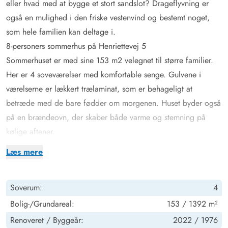
eller hvad med at bygge et stort sandslot? Drageflyvning er
også en mulighed i den friske vestenvind og bestemt noget,
som hele familien kan deltage i.
8-personers sommerhus på Henriettevej 5
Sommerhuset er med sine 153 m2 velegnet til større familier.
Her er 4 soveværelser med komfortable senge. Gulvene i
værelserne er lækkert trælaminat, som er behageligt at
betræde med de bare fødder om morgenen. Huset byder også
på en brændeovn, der skaber både varme og stemning på
kølige aftener.
Køkkenet er godt udstyret, bla. er der opvaskemaskine samt
Læs mere
lynhurtigt induktions komfur.
De 2 badeværelser har begge gulvvarme, hvilket gør de lidt
Soverum:
4
koldere morgener mere behagelige, og med 2 badeværelser
undgås den værste kø om morgenen. Sommerhuset har både
Bolig-/Grundareal:
153 / 1392 m²
vaskemaskine og tørretumbler, så her er altid mulighed for
Renoveret /
Byggeår:
2022 /
1976