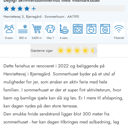
Dejligt aktivitetssommerhus med vildmarksbad
Henriettevej 5,
Bjerregård
-
Sommerhusnr.: AA1190
8
pers.
300
m
2400
m
Max 1
4
pers.
Fibernet
Gæsterne siger
4.5 ud af 5
Dette feriehus er renoveret i 2022 og beliggende på
Henriettevej i Bjerregård. Sommerhuset byder på et utal af
muligheder for jer, som ønsker en aktiv ferie med hele
familien. I sommerhuset er der et super fint aktivitetsrum, hvor
børn og barnlige sjæle kan slå sig løs. Er I mere til afslapning,
kan dagen nydes på den store terrasse.
Den smukke hvide sandstrand ligger blot 300 meter fra
sommerhuset - her kan dagen tilbringes med solbadning, leg