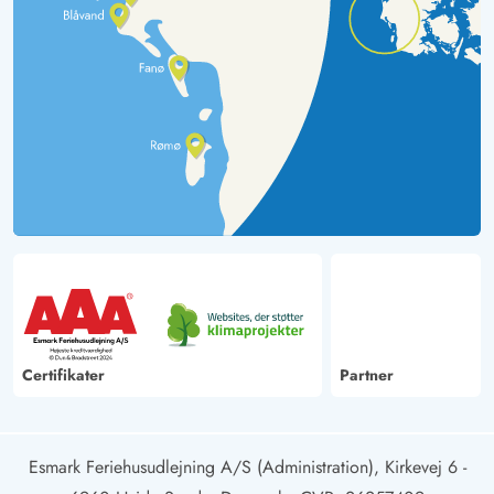
Certifikater
Partner
Esmark Feriehusudlejning A/S (Administration), Kirkevej 6 -