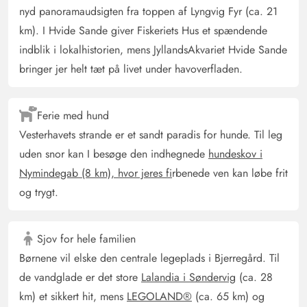
mad. Store gryder og tilbehør er også til stede. Vi
nyd panoramaudsigten fra toppen af Lyngvig Fyr (ca. 21
medbragte en køkkenvægt. En ekstra bageplade til
km). I Hvide Sande giver Fiskeriets Hus et spændende
pizzaaften ville have været nyttig. Sengene var
indblik i lokalhistorien, mens JyllandsAkvariet Hvide Sande
komfortable, og vi kunne slappe godt af om natten. I
bringer jer helt tæt på livet under havoverfladen.
stuen skinnede solen næsten hele dagen ind, hvilket ikke
kun var dejligt, men også opvarmede huset godt, hvilket
sparede os nogle elomkostninger. På den første dag
Ferie med hund
brugte vi meget strøm for at varme huset op med
Vesterhavets strande er et sandt paradis for hunde. Til leg
varmeblæsere... men det var ikke nødvendigt de
uden snor kan I besøge den indhegnede
hundeskov i
følgende dage. Vi tændte for badefass den anden dag
Nymindegab (8 km), hvor jeres fi
rbenede ven kan løbe frit
og brugte 10 timer, 5 sække træ og 2 pakker briketter
og trygt.
for at opvarme vandet... det var ikke særlig effektivt, for
vi badede om eftermiddagen og aftenen og næste dag
var vandet, trods dækning, kølet så meget af, at man
Sjov for hele familien
ikke længere kunne bade (i hvert fald ikke varmt).
Børnene vil elske den centrale legeplads i Bjerregård. Til
Entréen var super til at lade sandet og de beskidte sko
de vandglade er det store
Lalandia i Søndervig
(ca. 28
blive lige ved indgangen og ikke slæbe det hele ind i
km) et sikkert hit, mens
LEGOLAND®
(ca. 65 km) og