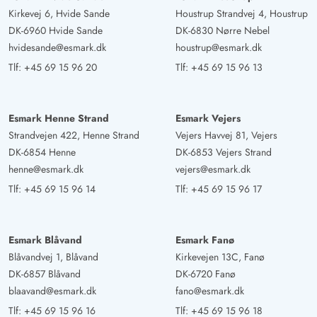
Det lille værelse på første sal var perfekt til vores
Kirkevej 6, Hvide Sande
Houstrup Strandvej 4, Houstrup
teenage-datter.
DK-6960 Hvide Sande
DK-6830 Nørre Nebel
hvidesande@esmark.dk
houstrup@esmark.dk
Tlf:
+45 69 15 96 20
Tlf:
+45 69 15 96 13
Nicole Mick
4.5 ud af 5
4.5 ud af 5
4.5 out of 5
22/10/2024
Deutschland
AI Oversat
(Se oprindelig)
Esmark Henne Strand
Esmark Vejers
Vi følte os straks godt tilpas i ferieboligen. Selvom den
Strandvejen 422, Henne Strand
Vejers Havvej 81, Vejers
DK-6854 Henne
DK-6853 Vejers Strand
danske hygge manglede lidt. Til gengæld var det meget
henne@esmark.dk
vejers@esmark.dk
ordentligt, særligt rent og rummelig af plads. Den sidste
Tlf:
+45 69 15 96 14
Tlf:
+45 69 15 96 17
renovering var lige sket. Alt er så smukt nyt.
Esmark Blåvand
Esmark Fanø
Blåvandvej 1, Blåvand
Kirkevejen 13C, Fanø
DK-6857 Blåvand
DK-6720 Fanø
blaavand@esmark.dk
fano@esmark.dk
Tlf:
+45 69 15 96 16
Tlf:
+45 69 15 96 18