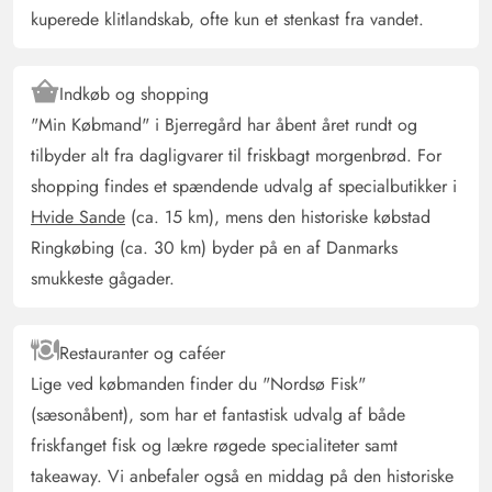
Begrænset egnet til familier med yngre børn, da trappen
kuperede klitlandskab, ofte kun et stenkast fra vandet.
til øverste etage og rækværket ikke er virkelig sikre.
Indkøb og shopping
Stefanie Weigand
4.5 ud af 5
4.5 ud af 5
4.5 out of 5
12/04/2025
"Min Købmand" i Bjerregård har åbent året rundt og
Deutschland
tilbyder alt fra dagligvarer til friskbagt morgenbrød. For
AI Oversat
(Se oprindelig)
shopping findes et spændende udvalg af specialbutikker i
Det eneste, som dette vidunderlige hus mangler, er en
Hvide Sande
(ca. 15 km), mens den historiske købstad
ovn og en parasol!
Ringkøbing (ca. 30 km) byder på en af Danmarks
smukkeste gågader.
Gast
4 ud af 5
4 ud af 5
4 out of 5
29/03/2025
Deutschland
Restauranter og caféer
AI Oversat
(Se oprindelig)
Lige ved købmanden finder du "Nordsø Fisk"
Godt udstyret feriehus med kort vej til stranden.
(sæsonåbent), som har et fantastisk udvalg af både
Highlightet var stuen med de høje lofter, de flotte sofaer
friskfanget fisk og lækre røgede specialiteter samt
og den fantastiske udsigt fra vinduesfronten mod
takeaway. Vi anbefaler også en middag på den historiske
klitterne. På førstesalen kunne vi godt bruge