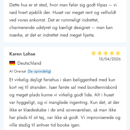
i sandkassen.
Dette hus er et sted, hvor man føler sig godt tilpas – vi
Nyd den dejlige, friske havluft eller tag en tur ud i det blå med
nød hvert øjeblik der. Huset var meget rent og velholdt
cyklen
ved vores ankomst. Det er rummeligt indrettet,
Tæt på sommerhuset finder i den smukke natursti. Her kan hele
charmerende udstyret og kærligt designet – man kan
familien, i trygge rammer, cykle en dejlig tur. Her er bilfri og
mærke, at det er indrettet med meget hjerte.
masser af frisk luft og naturoplevelser.
Eller smut en tur på Ringkøbing Fjord, her er der masser af
Karen Lohse
5 ud af 5
aktiviteter. Lej en kano, forsøg jer med vindsurfing eller book
5 ud af 5
5 out of 5
15/04/2026
Deutschland
en sjov dag på kabelbanen, som ligger lige nord for Hvide
AI Oversat
(Se oprindelig)
Sande.
Et virkelig dejligt feriehus i skøn beliggenhed med kun
kort vej til stranden. Især første sal med bordtennisbord
og meget plads kunne vi virkelig godt lide. Alt i huset
var hyggeligt, og vi manglede ingenting. Kun det, at der
ikke er klædeskabe i de små soveværelser, så man ikke
har plads til sit tøj, var ikke så godt. Vi improviserede og
ville stadig til enhver tid booke igen.