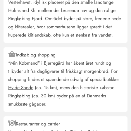
Vesterhavet, idyllisk placeret på den smalle landtange
Holmsland Klit mellem det brusende hav og den rolige
Steffi Dittrich
5 ud af 5
5 ud af 5
5 out of 5
14/12/2024
Ringkøbing Fjord. Området byder på store, fredede hede-
Deutschland
og klitarealer, hvor sommerhusene ligger spredt i det
AI Oversat
(Se oprindelig)
kuperede klitlandskab, ofte kun et stenkast fra vandet.
Det var et super hyggeligt hus. Der var alt hvad man har
brug for.
Indkøb og shopping
"Min Købmand" i Bjerregård har åbent året rundt og
Bianka Schmidt
4.5 ud af 5
4.5 ud af 5
4.5 out of 5
21/11/2024
tilbyder alt fra dagligvarer til friskbagt morgenbrød. For
Deutschland
shopping findes et spændende udvalg af specialbutikker i
AI Oversat
(Se oprindelig)
Hvide Sande
(ca. 15 km), mens den historiske købstad
Huset er meget hyggeligt og trods "gaden" roligt
Ringkøbing (ca. 30 km) byder på en af Danmarks
beliggende. Rummenes fordeling er prima.
smukkeste gågader.
Soveværelserne kunne dog have flere skabe. Ellers
kunne vi rigtig godt lide det!
Restauranter og caféer