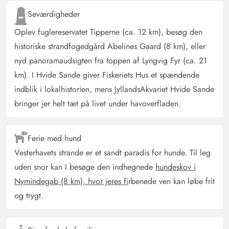
Seværdigheder
Oplev fuglereservatet Tipperne (ca. 12 km), besøg den
historiske strandfogedgård Abelines Gaard (8 km), eller
nyd panoramaudsigten fra toppen af Lyngvig Fyr (ca. 21
km). I Hvide Sande giver Fiskeriets Hus et spændende
indblik i lokalhistorien, mens JyllandsAkvariet Hvide Sande
bringer jer helt tæt på livet under havoverfladen.
Ferie med hund
Vesterhavets strande er et sandt paradis for hunde. Til leg
uden snor kan I besøge den indhegnede
hundeskov i
Nymindegab (8 km), hvor jeres fi
rbenede ven kan løbe frit
og trygt.