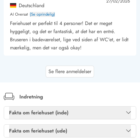
4.5 ud af 5
4.5 out of 5
27/02/2026
Deutschland
AI Oversat
(Se oprindelig)
Feriehuset er perfekt til 4 personer! Det er meget
hyggeligt, og det er fantastisk, at det har en entré.
Bruseren i badeværelset, lige ved siden af WC'et, er lidt
mærkelig, men det var også okay!
Steffi Dittrich
4.5 ud af 5
Se flere anmeldelser
4.5 ud af 5
4.5 out of 5
13/12/2025
Deutschland
AI Oversat
(Se oprindelig)
Huset er meget smukt. Soveværelserne er måske lidt små
Indretning
og lidt opbevaringsplads til tøj
Fakta om feriehuset (inde)
Gast
Brændeovn
Ja
4 ud af 5
4 ud af 5
4 out of 5
16/11/2025
Fakta om feriehuset (ude)
Deutschland