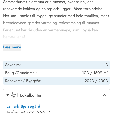
Sommerhusets hjerterum er alrummet, hvor stuen, det
renoverede køkken og spiseplads ligger i åben forbindelse.
Her kan I samles til hyggelige stunder med hele familien, mens
brændeovnen spreder varme og feriestemning til rummet.
Feriehuset har desuden en varmepumpe, som I også kan
benytte jer af.
Et andet af sommerhusets highlights finder I på badeværelset
Læs mere
med gulvvarme. Her har I nemlig jeres egen lille wellness-
afdeling med både spabad og sauna, som er helt perfekt til
Soverum:
3
afslapning og velvære efter en begivenhedsrig feriedag.
I har også en vaskemaskine til rådighed i sommerhuset, så I,
Bolig-/Grundareal:
103 / 1609 m²
om nødvendigt, kan vaske lidt tøj eller håndklæder i løbet af
Renoveret /
Byggeår:
2023 /
2003
ferien.
Ferie for 6 personer og 2 hunde
Lokalkontor
Sommerhuset har 3 fine værelser, hvor I kan samle energi til
Esmark Bjerregård
næste dags aktiviteter. Der er 2 værelser med gode
Telefon: +45 69 15 96 12