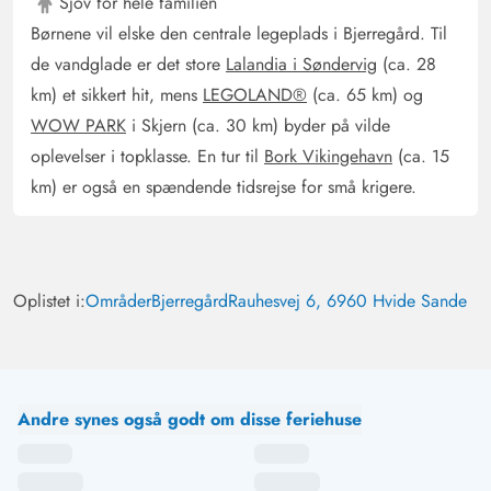
Sjov for hele familien
Børnene vil elske den centrale legeplads i Bjerregård. Til
de vandglade er det store
Lalandia i Søndervig
(ca. 28
km) et sikkert hit, mens
LEGOLAND®
(ca. 65 km) og
WOW PARK
i Skjern (ca. 30 km) byder på vilde
oplevelser i topklasse. En tur til
Bork Vikingehavn
(ca. 15
km) er også en spændende tidsrejse for små krigere.
Oplistet i:
Områder
Bjerregård
Rauhesvej 6, 6960 Hvide Sande
Andre synes også godt om disse feriehuse