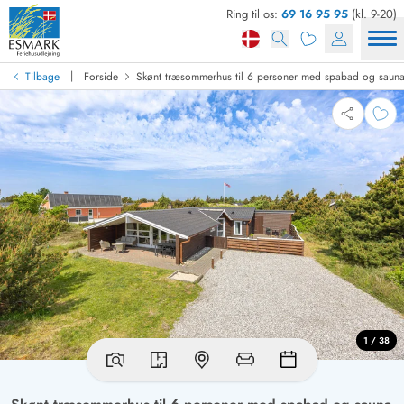
Ring til os:
69 16 95 95
(kl. 9-20)
|
Tilbage
Forside
Skønt træsommerhus til 6 personer med spabad og saun
1 / 38