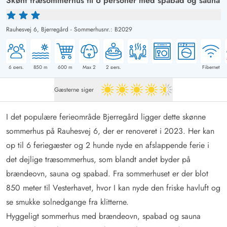
Skønt træsommerhus til 6 personer med spabad og sauna
Rauhesvej 6,
Bjerregård
-
Sommerhusnr.: B2029
6
pers.
850
m
600
m
Max 2
2
pers.
Fibernet
Gæsterne siger
4.5 ud af 5
I det populære ferieområde Bjerregård ligger dette skønne
sommerhus på Rauhesvej 6, der er renoveret i 2023. Her kan
op til 6 feriegæster og 2 hunde nyde en afslappende ferie i
det dejlige træsommerhus, som blandt andet byder på
brændeovn, sauna og spabad. Fra sommerhuset er der blot
850 meter til Vesterhavet, hvor I kan nyde den friske havluft og
se smukke solnedgange fra klitterne.
Hyggeligt sommerhus med brændeovn, spabad og sauna