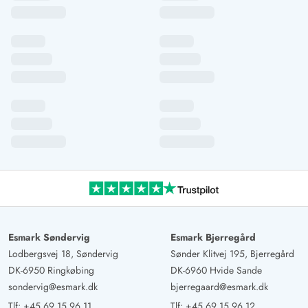
Esmark Søndervig
Esmark Bjerregård
Lodbergsvej 18, Søndervig
Sønder Klitvej 195, Bjerregård
DK-6950 Ringkøbing
DK-6960 Hvide Sande
sondervig@esmark.dk
bjerregaard@esmark.dk
Tlf:
+45 69 15 96 11
Tlf:
+45 69 15 96 12