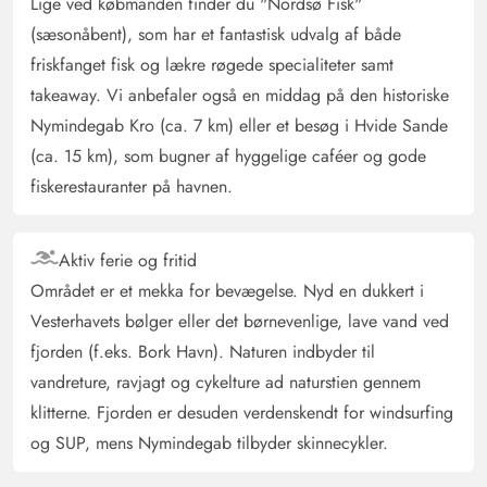
Jeanette und Thomas Manter Grebe
Lige ved købmanden finder du "Nordsø Fisk"
4.5 ud af 5
4.5 ud af 5
4.5 out of 5
28/10/2024
(sæsonåbent), som har et fantastisk udvalg af både
Deutschland
friskfanget fisk og lækre røgede specialiteter samt
AI Oversat
(Se oprindelig)
takeaway. Vi anbefaler også en middag på den historiske
Hyggeligt feriehus med lukket terrasse, ideelt til små
Nymindegab Kro (ca. 7 km) eller et besøg i Hvide Sande
børn og hunde. Til en hyggelig aften indbyder ikke kun
(ca. 15 km), som bugner af hyggelige caféer og gode
pejsen, men også den flotte 2-personers whirlpool. Den
smukke strand nås hurtigt til fods, ligesom en
fiskerestauranter på havnen.
købmandsbutik med et bredt udvalg af daglige
fornødenheder.
Aktiv ferie og fritid
Området er et mekka for bevægelse. Nyd en dukkert i
Gast
4.5 ud af 5
Vesterhavets bølger eller det børnevenlige, lave vand ved
4.5 ud af 5
4.5 out of 5
09/09/2024
Deutschland
fjorden (f.eks. Bork Havn). Naturen indbyder til
AI Oversat
(Se oprindelig)
vandreture, ravjagt og cykelture ad naturstien gennem
Godt udstyret og godt beliggende hus.
klitterne. Fjorden er desuden verdenskendt for windsurfing
og SUP, mens Nymindegab tilbyder skinnecykler.