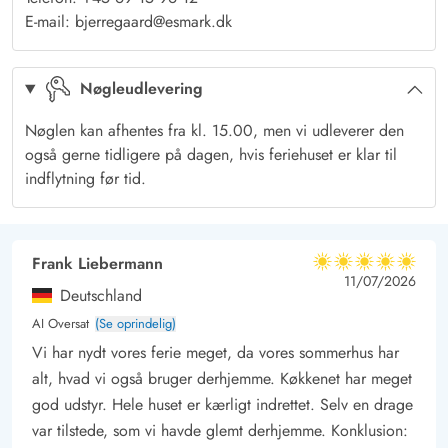
dobbeltseng, mens det sidste værelse er indrettet med 2 gode
E-mail: bjerregaard@esmark.dk
enkeltsenge. Fra det ene soveværelse har I direkte udgang til
den nordvest-vendte terrasse.
Nøgleudlevering
I sommerhuset er det tilladt at medbringe op til 2 hunde, så
jeres firbenede venner kan nyde ferien i Bjerregård med
Nøglen kan afhentes fra kl. 15.00, men vi udleverer den
familien.
også gerne tidligere på dagen, hvis feriehuset er klar til
Gode terrasser til hyggelige stunder
indflytning før tid.
Udover sommerhusets nordvest-vendte terrasse finder I også en
sydvendt terrasse, som er overdækket, samt en dejlig terrasse
mod sydøst. De gode terrasser giver derfor rig mulighed for at
Frank Liebermann
5 ud af 5
5 ud af 5
5 out of 5
11/07/2026
nyde det gode vejr hele dagen, hvor I kan slutte af med et
Deutschland
lækkert måltid, som er tilberedt på grillen. Især hundeejere kan
AI Oversat
(Se oprindelig)
nyde den lukkede terrasse, hvor hunden kan være ude, uden
Vi har nydt vores ferie meget, da vores sommerhus har
den smutter på opdagelsestur i området.
alt, hvad vi også bruger derhjemme. Køkkenet har meget
Sommerhuset ligger på en 1609 m2 stor naturgrund, hvor der
god udstyr. Hele huset er kærligt indrettet. Selv en drage
også er en sandkasse til børnene.
var tilstede, som vi havde glemt derhjemme. Konklusion: