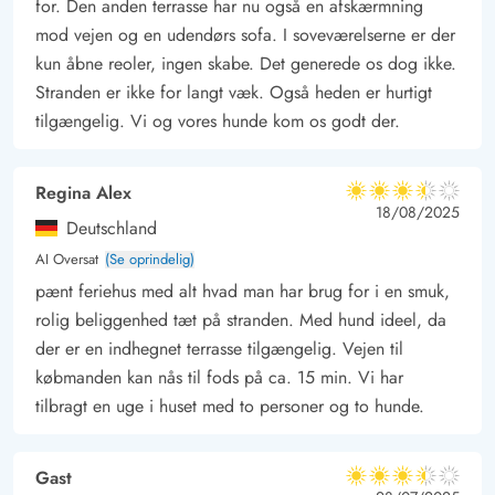
for. Den anden terrasse har nu også en afskærmning
mod vejen og en udendørs sofa. I soveværelserne er der
kun åbne reoler, ingen skabe. Det generede os dog ikke.
Stranden er ikke for langt væk. Også heden er hurtigt
tilgængelig. Vi og vores hunde kom os godt der.
Regina Alex
3.5 ud af 5
3.5 ud af 5
3.5 out of 5
18/08/2025
Deutschland
AI Oversat
(Se oprindelig)
pænt feriehus med alt hvad man har brug for i en smuk,
rolig beliggenhed tæt på stranden. Med hund ideel, da
der er en indhegnet terrasse tilgængelig. Vejen til
købmanden kan nås til fods på ca. 15 min. Vi har
tilbragt en uge i huset med to personer og to hunde.
Gast
3.5 ud af 5