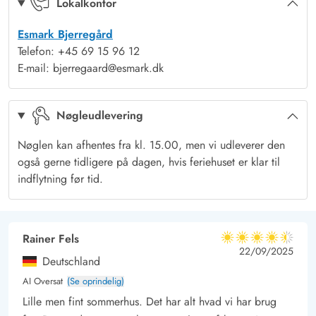
Lokalkontor
Ferie med småbørn og hund
Esmark Bjerregård
De store, delvist overdækkede terrasser er særdeles gunstige
Telefon: +45 69 15 96 12
for familien med
småbørn
og/eller
hund.
Her kan I nyde
E-mail: bjerregaard@esmark.dk
sommersolen og et lækkert måltid tilberedt på feriehusets
gasgrill.
Nøgleudlevering
Den fine
sandstrand
ligger kun cirka 400 meter væk – her
skulle være sand nok til selv de største sandslotte.
Nøglen kan afhentes fra kl. 15.00, men vi udleverer den
Den skønne natur på Holmsland Klit i Vestjylland indbyder til
også gerne tidligere på dagen, hvis feriehuset er klar til
udendørsliv med solen og den friske salte havluft, og i
indflytning før tid.
omegnen er der utallige tilbud om aktiviteter og oplevelser.
Besøg den store fiskerihavn i
Hvide Sande
, hvor der er gode
muligheder for
lystfiskeri
, alle slags
vandsport
, shopping og
Rainer Fels
4.5 ud af 5
4.5 ud af 5
4.5 out of 5
22/09/2025
meget mere.
Deutschland
AI Oversat
(Se oprindelig)
Lille men fint sommerhus. Det har alt hvad vi har brug