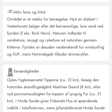
Aktiv ferie og fritid
Området er et mekka for bevægelse. Nyd en dukkert i
Vesterhavets bølger eller det børnevenlige, lave vand ved
fjorden (f.eks. Bork Havn). Naturen indbyder til
vandreture, ravjagt og cykelture ad naturstien gennem
klitterne. Fjorden er desuden verdenskendt for windsurfing
og SUP, mens Nymindegab tilbyder skinnecykler.
Seværdigheder
Oplev fuglereservatet Tipperne (ca. 12 km), besøg den
historiske strandfogedgård Abelines Gaard (8 km), eller
nyd panoramaudsigten fra toppen af Lyngvig Fyr (ca. 21
km). I Hvide Sande giver Fiskeriets Hus et spændende
indblik i lokalhistorien, mens JyllandsAkvariet Hvide Sande