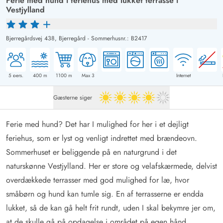
Ferie med hund i feriehus med lukket terrasse i
Vestjylland
Bjerregårdsvej 438,
Bjerregård
-
Sommerhusnr.: B2417
5
pers.
400
m
1100
m
Max 3
Internet
Gæsterne siger
4 ud af 5
Ferie med hund? Det har I mulighed for her i et dejligt
feriehus, som er lyst og venligt indrettet med brændeovn.
Sommerhuset er beliggende på en naturgrund i det
naturskønne Vestjylland. Her er store og velafskærmede, delvist
overdækkede terrasser med god mulighed for læ, hvor
småbørn og hund kan tumle sig. En af terrasserne er endda
lukket, så de kan gå helt frit rundt, uden I skal bekymre jer om,
at de skulle gå på opdagelse i området på egen hånd.