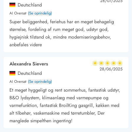
3.5 ud af 5
3.5 out of 5
28/07/2025
Deutschland
AI Oversat
(Se oprindelig)
Super beliggenhed, feriehus har en meget behagelig
størrelse, fordeling af rum meget god, udstyr god,
hygiejnisk tilstand ok, mindre moderniseringsbehov,
anbefales videre
Alexandra Sievers
5 ud af 5
5 ud af 5
5 out of 5
28/06/2025
Deutschland
AI Oversat
(Se oprindelig)
Et meget hyggeligt og rent sommerhus, fantastisk udstyr,
B&O lydsystem, klimaanlæg med varmepumpe og
varmefunktion, fantastisk BroilKing gasgrill, køkken med
alt tilbehør, vaskemaskine med tørretumbler, Der
manglede simpelthen ingenting!