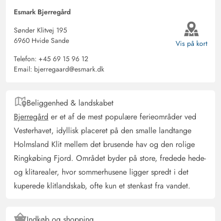
Esmark Bjerregård
Sønder Klitvej 195
6960 Hvide Sande
Vis på kort
Telefon:
+45 69 15 96 12
Email:
bjerregaard@esmark.dk
Beliggenhed & landskabet
Bjerregård
er et af de mest populære ferieområder ved
Vesterhavet, idyllisk placeret på den smalle landtange
Holmsland Klit mellem det brusende hav og den rolige
Ringkøbing Fjord. Området byder på store, fredede hede-
og klitarealer, hvor sommerhusene ligger spredt i det
kuperede klitlandskab, ofte kun et stenkast fra vandet.
Indkøb og shopping