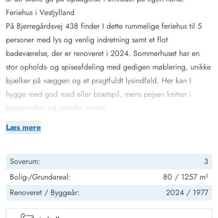
Feriehus i Vestjylland
På Bjerregårdsvej 438 finder I dette rummelige feriehus til 5
personer med lys og venlig indretning samt et flot
badeværelse, der er renoveret i 2024. Sommerhuset har en
stor opholds- og spiseafdeling med gedigen møblering, unikke
bjælker på væggen og et pragtfuldt lysindfald. Her kan I
hygge med god mad eller brætspil, mens pejsen knitrer i
baggrunden og spreder varme.
Feriehuset er ideelt til børnefamilien med de 3 gode
Læs mere
soveværelser – 1 med dobbeltseng, 1 med enkeltsenge og 1
med en køjeseng, hvor den øverste køje er 150 cm lang - et
Soverum:
3
fantastisk børneværelse, som de vil glæde sig til at bruge.
Sommerhuset opvarmes af en energivenlig
Bolig-/Grundareal:
80 / 1257 m²
varmepumpe/aircondition. TV/parabol, DVD, Dock/Bluetooth
Renoveret /
Byggeår:
2024 /
1977
enhed og Airplay hører til udstyret, og desuden kan det
trådløse internet benyttes gratis.