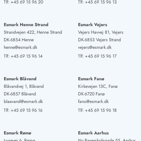
Tlf:
+45 69 15 96 20
Tlf:
+45 69 15 96 13
Esmark Henne Strand
Esmark Vejers
Strandvejen 422, Henne Strand
Vejers Havvej 81, Vejers
DK-6854 Henne
DK-6853 Vejers Strand
henne@esmark.dk
vejers@esmark.dk
Tlf:
+45 69 15 96 14
Tlf:
+45 69 15 96 17
Esmark Blåvand
Esmark Fanø
Blåvandvej 1, Blåvand
Kirkevejen 13C, Fanø
DK-6857 Blåvand
DK-6720 Fanø
blaavand@esmark.dk
fano@esmark.dk
Tlf:
+45 69 15 96 16
Tlf:
+45 69 15 96 18
Esmark Rømø
Esmark Aarhus
Juvrevej 6, Rømø
Ny Banegårdsgade 55, Aarhus