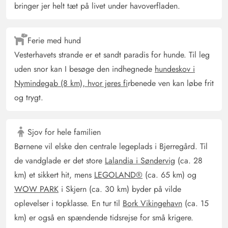
bringer jer helt tæt på livet under havoverfladen.
Ferie med hund
Vesterhavets strande er et sandt paradis for hunde. Til leg
uden snor kan I besøge den indhegnede
hundeskov i
Nymindegab (8 km), hvor jeres fi
rbenede ven kan løbe frit
og trygt.
Sjov for hele familien
Børnene vil elske den centrale legeplads i Bjerregård. Til
de vandglade er det store
Lalandia i Søndervig
(ca. 28
km) et sikkert hit, mens
LEGOLAND®
(ca. 65 km) og
WOW PARK
i Skjern (ca. 30 km) byder på vilde
oplevelser i topklasse. En tur til
Bork Vikingehavn
(ca. 15
km) er også en spændende tidsrejse for små krigere.