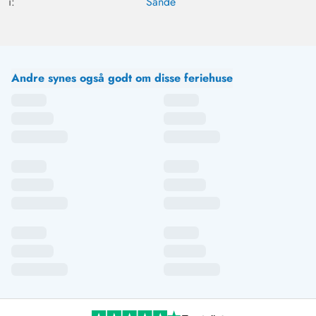
i:
Sande
omgivelser... roligt beliggende og stranden er heller ikke
langt væk. Vi har følt os meget godt tilpas i dette hus
Andre synes også godt om disse feriehuse