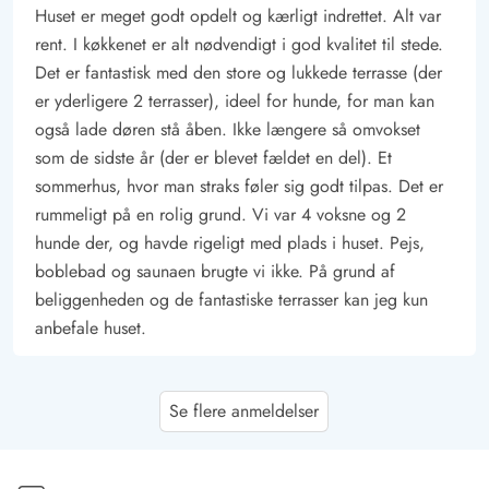
Huset er meget godt opdelt og kærligt indrettet. Alt var
rent. I køkkenet er alt nødvendigt i god kvalitet til stede.
Det er fantastisk med den store og lukkede terrasse (der
er yderligere 2 terrasser), ideel for hunde, for man kan
også lade døren stå åben. Ikke længere så omvokset
som de sidste år (der er blevet fældet en del). Et
sommerhus, hvor man straks føler sig godt tilpas. Det er
rummeligt på en rolig grund. Vi var 4 voksne og 2
hunde der, og havde rigeligt med plads i huset. Pejs,
boblebad og saunaen brugte vi ikke. På grund af
beliggenheden og de fantastiske terrasser kan jeg kun
anbefale huset.
Katrin Nothnagel
5 ud af 5
Se flere anmeldelser
5 ud af 5
5 out of 5
03/01/2026
Deutschland
AI Oversat
(Se oprindelig)