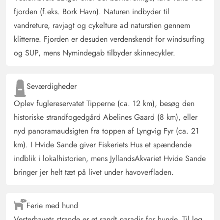
har alt, hvad man behøver. Selv med 8 personer er der
fjorden (f.eks. Bork Havn). Naturen indbyder til
meget plads til rådighed. Da vi var her i november,
vandreture, ravjagt og cykelture ad naturstien gennem
kunne vi ikke bruge terrassen. Men om sommeren er
udendørsområdet meget hyggeligt. Der er masser af
klitterne. Fjorden er desuden verdenskendt for windsurfing
siddepladser.
og SUP, mens Nymindegab tilbyder skinnecykler.
Gast
Seværdigheder
4.5 ud af 5
4.5 ud af 5
4.5 out of 5
18/11/2024
Deutschland
Oplev fuglereservatet Tipperne (ca. 12 km), besøg den
AI Oversat
(Se oprindelig)
historiske strandfogedgård Abelines Gaard (8 km), eller
Vi var meget tilfredse med sommerhuset. Sommerhuset
nyd panoramaudsigten fra toppen af Lyngvig Fyr (ca. 21
var rent og med de mange vinduer dejligt lyst i
km). I Hvide Sande giver Fiskeriets Hus et spændende
november. De mange siddepladser udenfor var
indblik i lokalhistorien, mens JyllandsAkvariet Hvide Sande
fantastiske! Vi havde tilstrækkeligt plads til 4 voksne,
bringer jer helt tæt på livet under havoverfladen.
men med 8 personer ville huset og især sengene have
været for trange for os.
Ferie med hund
Vesterhavets strande er et sandt paradis for hunde. Til leg