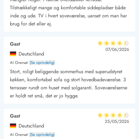
Tilstrækkeligt mange og komfortable siddepladser både
inde og ude. TV i hvert soveværelse, uanset om man har
brug for det eller ej.
Gast
4.5 ud af 5
4.5 ud af 5
4.5 out of 5
07/06/2026
Deutschland
AI Oversat
(Se oprindelig)
Stort, roligt beliggende sommerhus med superudstyret
køkken, komfortabel sofa og stort hovedbadeværelse. 3
terrasser rundt om huset med solgaranti. Soveværelserne
er holdt ret små, det er jo hygge.
Gast
4.5 ud af 5
4.5 ud af 5
4.5 out of 5
25/05/2026
Deutschland
AI Oversat
(Se oprindelig)