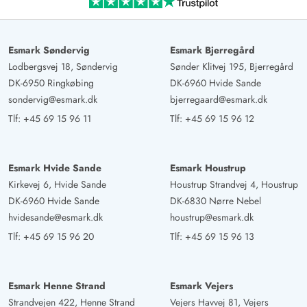
Esmark Søndervig
Esmark Bjerregård
Lodbergsvej 18, Søndervig
Sønder Klitvej 195, Bjerregård
DK-6950 Ringkøbing
DK-6960 Hvide Sande
sondervig@esmark.dk
bjerregaard@esmark.dk
Tlf:
+45 69 15 96 11
Tlf:
+45 69 15 96 12
Esmark Hvide Sande
Esmark Houstrup
Kirkevej 6, Hvide Sande
Houstrup Strandvej 4, Houstrup
DK-6960 Hvide Sande
DK-6830 Nørre Nebel
hvidesande@esmark.dk
houstrup@esmark.dk
Tlf:
+45 69 15 96 20
Tlf:
+45 69 15 96 13
Esmark Henne Strand
Esmark Vejers
Strandvejen 422, Henne Strand
Vejers Havvej 81, Vejers