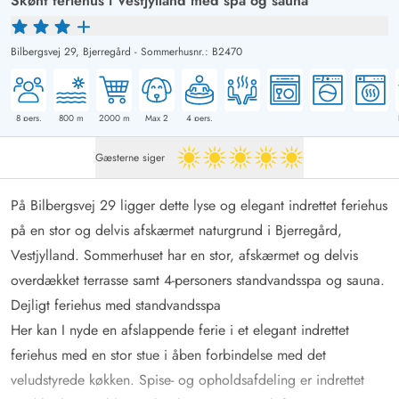
Skønt feriehus i Vestjylland med spa og sauna
Bilbergsvej 29,
Bjerregård
-
Sommerhusnr.: B2470
8
pers.
800
m
2000
m
Max 2
4
pers.
Gæsterne siger
5 ud af 5
På Bilbergsvej 29 ligger dette lyse og elegant indrettet feriehus
på en stor og delvis afskærmet naturgrund i Bjerregård,
Vestjylland. Sommerhuset har en stor, afskærmet og delvis
overdækket terrasse samt 4-personers standvandsspa og sauna.
Dejligt feriehus med standvandsspa
Her kan I nyde en afslappende ferie i et elegant indrettet
feriehus med en stor stue i åben forbindelse med det
veludstyrede køkken. Spise- og opholdsafdeling er indrettet