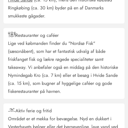
AI Oversat
(Se oprindelig)
Ringkøbing (ca. 30 km) byder på en af Danmarks
Dejligt hus, vi følte os meget godt tilpas
smukkeste gågader.
Gast
5 ud af 5
5 ud af 5
5 out of 5
19/03/2025
Restauranter og caféer
Deutschland
Lige ved købmanden finder du "Nordsø Fisk"
AI Oversat
(Se oprindelig)
(sæsonåbent), som har et fantastisk udvalg af både
Dette dejlige feriehus ligger vidunderligt på Bilbergsvej
friskfanget fisk og lækre røgede specialiteter samt
29, det er ugeneret så man kan nyde alle sidde
takeaway. Vi anbefaler også en middag på den historiske
muligheder. Køkkenet er super godt indrettet med alt
Nymindegab Kro (ca. 7 km) eller et besøg i Hvide Sande
hvad man behøver. Senene er også meget gode.
(ca. 15 km), som bugner af hyggelige caféer og gode
fiskerestauranter på havnen.
Gast
5 ud af 5
5 ud af 5
5 out of 5
23/11/2024
Deutschland
Aktiv ferie og fritid
AI Oversat
(Se oprindelig)
Området er et mekka for bevægelse. Nyd en dukkert i
Huset ligger meget smukt omgivet af meget grønt. Huset
Vesterhavets bølger eller det børnevenlige, lave vand ved