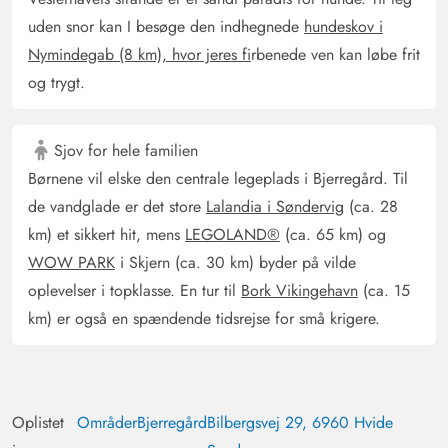
Florian Drechsler
4 ud af 5
4 ud af 5
4 out of 5
11/10/2024
uden snor kan I besøge den indhegnede
hundeskov i
Deutschland
Nymindegab (8 km), hvor jeres fi
rbenede ven kan løbe frit
AI Oversat
(Se oprindelig)
og trygt.
Feriehuset ligger smukt i læ og har mange siddepladser
udenfor ved huset. Terrassen er lukket, og man kan sidde
i læ selv når det regner. 3 dobbeltværelser med
Sjov for hele familien
tilstrækkelig plads. 1 enkeltværelse har desværre
Børnene vil elske den centrale legeplads i Bjerregård. Til
rengøringsmidler i rummet (ubehagelig lugt).
de vandglade er det store
Lalandia i Søndervig
(ca. 28
Dobbeltværelset med to enkeltsenge er for 2 personer
km) et sikkert hit, mens
LEGOLAND®
(ca. 65 km) og
for lille. God indretning i huset.
WOW PARK
i Skjern (ca. 30 km) byder på vilde
oplevelser i topklasse. En tur til
Bork Vikingehavn
(ca. 15
Klaudia Scheer
km) er også en spændende tidsrejse for små krigere.
5 ud af 5
5 ud af 5
5 out of 5
23/09/2024
Deutschland
AI Oversat
(Se oprindelig)
Huset tilbyder alt, hvad man behøver for at nyde en
Oplistet
Områder
Bjerregård
Bilbergsvej 29, 6960 Hvide
dejlig ferie. Meget smuk solterrasse... fantastisk