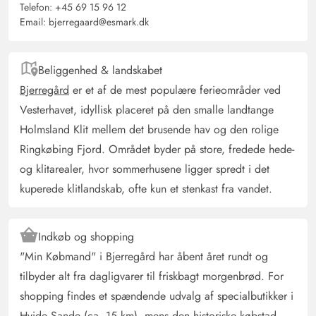
Telefon:
+45 69 15 96 12
anbefale dette hus! Det var også vores andet besøg i
Email:
bjerregaard@esmark.dk
dette hus.
Beliggenhed & landskabet
David Tute
5 ud af 5
Bjerregård
er et af de mest populære ferieområder ved
5 ud af 5
5 out of 5
18/04/2025
Deutschland
Vesterhavet, idyllisk placeret på den smalle landtange
AI Oversat
(Se oprindelig)
Holmsland Klit mellem det brusende hav og den rolige
Feriehuset er fantastisk. Vi følte os straks godt tilpas.
Ringkøbing Fjord. Området byder på store, fredede hede-
Faciliteterne er meget gode, alt hvad der er brug for, er
og klitarealer, hvor sommerhusene ligger spredt i det
til stede, og det er meget kærligt indrettet og dekoreret.
kuperede klitlandskab, ofte kun et stenkast fra vandet.
Man kan hurtigt gå til stranden eller fjorden. Både i huset
og på terrassen kan man føle sig godt tilpas i al slags
vejr. Vi har allerede booket igen til næste år.
Indkøb og shopping
"Min Købmand" i Bjerregård har åbent året rundt og
tilbyder alt fra dagligvarer til friskbagt morgenbrød. For
Anja Ritzmann
5 ud af 5
5 ud af 5
5 out of 5
29/03/2025
shopping findes et spændende udvalg af specialbutikker i
Deutschland
Hvide Sande
(ca. 15 km), mens den historiske købstad