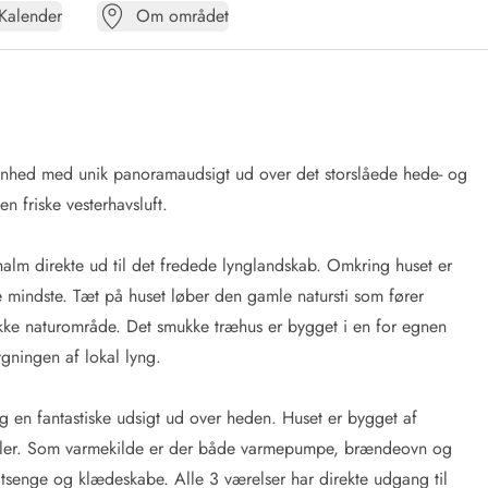
Kalender
Om området
genhed med unik panoramaudsigt ud over det storslåede hede- og
 den friske vesterhavsluft.
alm direkte ud til det fredede lynglandskab. Omkring huset er
de mindste. Tæt på huset løber den gamle natursti som fører
nikke naturområde. Det smukke træhus er bygget i en for egnen
ygningen af lokal lyng.
 og en fantastiske udsigt ud over heden. Huset er bygget af
møbler. Som varmekilde er der både varmepumpe, brændeovn og
ltsenge og klædeskabe. Alle 3 værelser har direkte udgang til