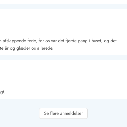
 afslappende ferie, for os var det fjerde gang i huset, og det
e år og glæder os allerede.
Kontakt Blåvand
Kontakt Vejers
Kontakt Henne
Kontakt Rømø
Kontakt
gt.
Se flere anmeldelser