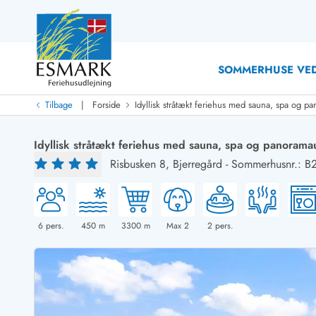
SOMMERHUSE VED
|
Tilbage
Forside
Idyllisk stråtækt feriehus med sauna, spa og p
Last Minute
Last minute
Idyllisk stråtækt feriehus med sauna, spa og panorama
Nyheder
Risbusken 8,
Bjerregård
-
Sommerhusnr.: B
Nyheder hos Esmark
Med swimmingpool
Sommerhuse med hund
Nyrenoverede sommerhuse
Sommerhuse
Sommerhuse med slutrengøring inklusive
Sommerhuse 
Sommerhuse tæt ved vandet
Sommerhuse 
6
pers.
450
m
3300
m
Max 2
2
pers.
Sommerhuse med internet
Sommerhuse 
Nybyggede sommerhuse
Feriehuse 
Sommerhuse med sauna
Luksussomm
Røgfrie/ikke-ryger sommerhuse
Sommerhuse
Sommerhuse med udsigt
Sommerhuse 