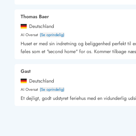
Kunsthåndværk og gallerier
Kulinariske oplevelser
Thomas Baer
Sandskulpturfestival
Deutschland
Hold jul i sommerhuset
Vikingetiden i Danmark
AI Oversat
(Se oprindelig)
Huset er med sin indretning og beliggenhed perfekt til en
føles som et "second home" for os. Kommer tilbage næst
Kontakt Bjerregård
Kontakt Søndervig
Kontakt Houstrup
Kontakt Fanø
Gast
Kontakt, åbningstider og døgnvagt
Feriehusudlejning siden 1965
Deutschland
Bæredygtighed
AI Oversat
(Se oprindelig)
Gæsterne siger
Et dejligt, godt udstyret feriehus med en vidunderlig udsi
Nyhedsbrev
Sponsorater - Esmark støtter
Lejebetingelser
Hauke Honemeyer
Persondata- og cookiepolitik
Deutschland
Presse