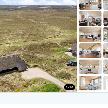
for 4 Personer
Sommerhuse i juleferien
for 6 Personer
Sommerhuse til nytår
for 8 Personer
de Sande
Sommerhuse i Søndervig
 i Henne Strand
Sommerhuse i Lodbjerg
 i Ho
Sommerhuse i Nr. Lyngv
i Houstrup
Sommerhuse på Rømø
 i Houvig
Sommerhuse i Søndervi
å Holmsland Klit
Sommerhuse i Skodbjer
 på Holmsland
Sommerhuse i Thorsmin
 i Hvide Sande
Sommerhuse i Vedersø Kl
 i Jegum
Sommerhuse i Vejers Str
 i Klegod
Sommerhuse i Vester Hu
1 / 35
e hos os