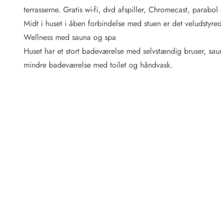
Fordele hos os
terrasserne. Gratis wi-fi, dvd afspiller, Chromecast, parabo
Esmark Rejsecurity
Midt i huset i åben forbindelse med stuen er det veludstyr
Esmark KidsVIP
Esmark VIP: Fordele og rabataftaler
Wellness med sauna og spa
Prisgaranti
Huset har et stort badeværelse med selvstændig bruser, sa
Ingen depositum
mindre badeværelse med toilet og håndvask.
Gæsteanmeldelser
Gratis WiFi i ferieområdet
Rabat
We love people!
Fritidsaktiviteter
Esmark VIP partnerfordele
Esmark KidsVIP
LEGOLAND® rabat
Ferie med børn
Ferie med hund
Ferie ved stranden
Naturoplevelser