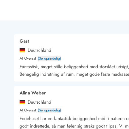
Rav - find det selv langs Vesterhavet
Indendørs legelande
Zoologiske haver og dyreparker
Sportsaktiviteter
Lystfiskeri på Vestkysten
Bowling
Gast
Minigolf i Vestjylland
Deutschland
Svømmehaller og badelande
Golfferie i sommerhus
AI Oversat
(Se oprindelig)
Fitness og træning
Fantastisk, meget stille beliggenhed med storslået udsigt,
Cykelferie
Behagelig indretning af rum, meget gode faste madrasse
Rideskoler/Ponyridning
Surfing
Alina Weber
Vandring langs Vestkysten
Vandski for hele familien
Deutschland
Sejlads langs Vestkysten
AI Oversat
(Se oprindelig)
Kulturaktiviteter
Feriehuset har en fantastisk beliggenhed midt i naturen
Historiske museer
godt indrettede, så man føler sig straks godt tilpas. Vi 
Kunstmuseer