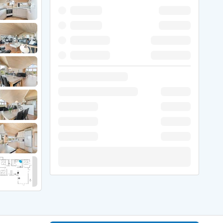
 Hede
ig
g
ge
de
it
and
sby