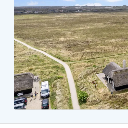
Sommerhuse med spa
Sommerhuse 
Sommerhuse med fredagsskift
Sommerhuse 
Sommerhuse med lørdagsskift
Sommerhuse 
Sommerhuse i Bjerregård
Sommerhuse i Blåvand
Sommerhuse i Hvi
Sommerhuse i Årgab
Sommerhuse
Sommerhuse i Arrild
Sommerhuse
Sommerhuse i Bjerregård
Sommerhuse 
Sommerhuse i Blåvand
Sommerhuse
Sommerhuse i Bork Havn
Sommerhus p
Sommerhuse i Fjand
Sommerhuse
Sommerhuse på Fanø
Sommerhuse
Sommerhuse i Grærup Strand
Sommerhuse
Sommerhuse i Haurvig
Sommerhuse
Esmark Rejsecurity
Esmark KidsVIP
Esmark VIP partnerfordele
Fordel
Praktiske informationer
Åbningstider og døgnvagt
Ankomst