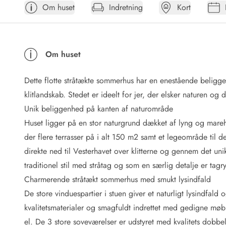
Om huset
Indretning
Kort
Afrejse
Sommerhus ABC
Booking FAQ
Forbrugsafregning (Strøm, vand...)
Om huset
Lån og lej
Pakkeliste
Dette flotte stråtækte sommerhus har en enestående belig
Rengøring
Gavekort
klitlandskab. Stedet er ideelt for jer, der elsker naturen og
Book tidligt
Unik beliggenhed på kanten af naturområde
Lejebetingelser
Huset ligger på en stor naturgrund dækket af lyng og mareh
Info
der flere terrasser på i alt 150 m2 samt et legeområde til 
Vejret i Danmark
direkte ned til Vesterhavet over klitterne og gennem det u
Sæsontider
traditionel stil med stråtag og som en særlig detalje er tagr
Baderegler
Naturbeskyttelse
Charmerende stråtækt sommerhus med smukt lysindfald
Webcam
De store vinduespartier i stuen giver et naturligt lysindfald
Fotokonkurrence
kvalitetsmaterialer og smagfuldt indrettet med gedigne 
Kort
el. De 3 store soveværelser er udstyret med kvalitets dobbe