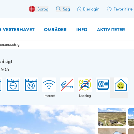
Sprog
Søg
Ejerlogin
Favoritliste
 VESTERHAVET
OMRÅDER
INFO
AKTIVITETER
anoramaudsigt
udsigt
2505
 med søndagsskift
Sommerhuse for 10 pers
med plads til fangsten
Sommerhuse for 12 Pers
med aktivitetsrum
Sommerhuse for 14 Pers
Internet
Ladning
med ladestation (elbil)
Store sommerhuse (for g
med brændeovn
Sommerhuse i påskeferi
erhuse
Sommerhuse i sommerfer
 med ydersæsonrabat
Sommerhuse i efterårsfer
for 2 personer
Sommerhuse i vinterferie