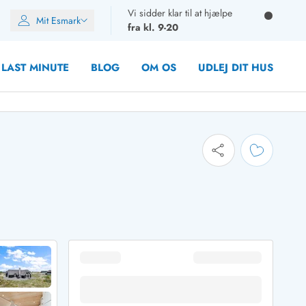
Vi sidder klar til at hjælpe
Mit Esmark
fra kl. 9-20
LAST MINUTE
BLOG
OM OS
UDLEJ DIT HUS
oner
oner
oner
rupper)
en
ien
ien
n