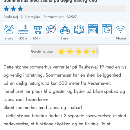
Sommerhus med sauna på dejlig naturgrund
Rauhesvej 19,
Bjerregård
-
Sommerhusnr.: B2527
6
pers.
500
m
800
m
2
pers.
Fibernet
Gæsterne siger
4.5 ud af 5
Dette skønne sommerhus venter jer på Rauhesvej 19 med en lys
og venlig indretning. Sommerhuset har en skøn beliggenhed
på en dejlig naturgrund kun 500 meter fra Vesterhavet.
Feriehuset har plads til 6 gæster og byder på både spabad og
sauna samt brændeovn.
Skønt sommerhus med sauna og spabad
I dette skønne feriehus finder I 3 separate soveværelser, et stort
badeværelse, et funktionelt køkken og en fin stue. To af