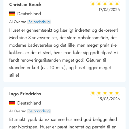
Christian Beeck
5 ud af 5
5 ud af 5
5 out of 5
17/05/2026
Deutschland
AI Oversat
(Se oprindelig)
Huset er gennemtænkt og kærligt indrettet og dekoreret!
Med sine 3 soveværelser, det store opholdsområde, det
moderne badeværelse og det lille, men meget praktiske
køkken, er det et sted, hvor man føler sig godt tilpas! Vi
fandt renoveringstilstanden meget god! Gåturen til
stranden er kort (ca. 10 min.), og huset ligger meget
stille!
Ingo Friedrichs
5 ud af 5
5 ud af 5
5 out of 5
15/03/2026
Deutschland
AI Oversat
(Se oprindelig)
Et smukt typisk dansk sommerhus med god beliggenhed
nær Nordsøen. Huset er pænt indrettet og perfekt til en