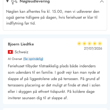
Nøgleudlevering
hyggelige grillaftener om sommeren.
Til de mindste finder I også en gynge og en sandkasse til at
Nøglen kan afhentes fra kl. 15.00, men vi udleverer den
lege på naturgrunden, hvorpå der også er opsat et tørrestativ.
også gerne tidligere på dagen, hvis feriehuset er klar til
Ferie i smukke Bjerregård
indflytning før tid.
Sommerhuset er ideelt beliggende i det populære ferieområde
Bjerregård mellem den fredelige idyl ved Ringkøbing Fjord og
den brusende Vesterhavskyst. Især vandsportsentusiaster og
Bjoern Liedtke
5 ud af 5
5 ud af 5
5 out of 5
27/07/2026
lystfiskere, men også naturelskere, får noget for pengene her.
Schweiz
Tag på cykelture og vandreture gennem det smukke hede- og
AI Oversat
(Se oprindelig)
klitlandskab og nyd den friske Vesterhavsluft.
Feriehuset tilbyder tilstrækkelig plads både indendørs
Til en shoppetur kan det anbefales at besøge den lille kystby
som udendørs til en familie. I godt vejr kan man nyde at
Hvide Sande, hvor I finder et par lokale butikker samt lækre
slappe af på liggestolene ude på terrassen. På grund af
restauranter og caféer.
terrassens placering er det muligt at finde et sted i solen
eller i skyggen på ethvert tidspunkt. På koldere dage
inviterer saunaen dig til at slappe af.