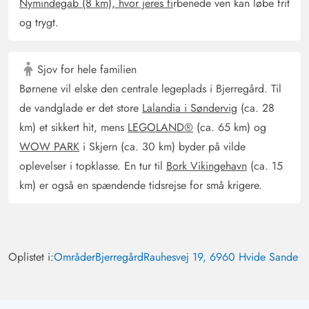
Nymindegab (8 km), hvor jeres fi
rbenede ven kan løbe frit
og trygt.
Sjov for hele familien
Børnene vil elske den centrale legeplads i Bjerregård. Til
de vandglade er det store
Lalandia i Søndervig
(ca. 28
km) et sikkert hit, mens
LEGOLAND®
(ca. 65 km) og
WOW PARK
i Skjern (ca. 30 km) byder på vilde
oplevelser i topklasse. En tur til
Bork Vikingehavn
(ca. 15
km) er også en spændende tidsrejse for små krigere.
Oplistet i:
Områder
Bjerregård
Rauhesvej 19, 6960 Hvide Sande