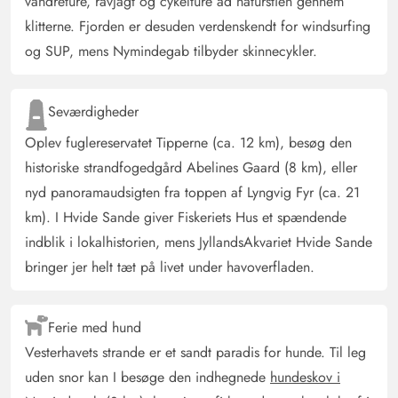
vandreture, ravjagt og cykelture ad naturstien gennem
klitterne. Fjorden er desuden verdenskendt for windsurfing
og SUP, mens Nymindegab tilbyder skinnecykler.
Seværdigheder
Oplev fuglereservatet Tipperne (ca. 12 km), besøg den
historiske strandfogedgård Abelines Gaard (8 km), eller
nyd panoramaudsigten fra toppen af Lyngvig Fyr (ca. 21
km). I Hvide Sande giver Fiskeriets Hus et spændende
indblik i lokalhistorien, mens JyllandsAkvariet Hvide Sande
bringer jer helt tæt på livet under havoverfladen.
Ferie med hund
Vesterhavets strande er et sandt paradis for hunde. Til leg
uden snor kan I besøge den indhegnede
hundeskov i