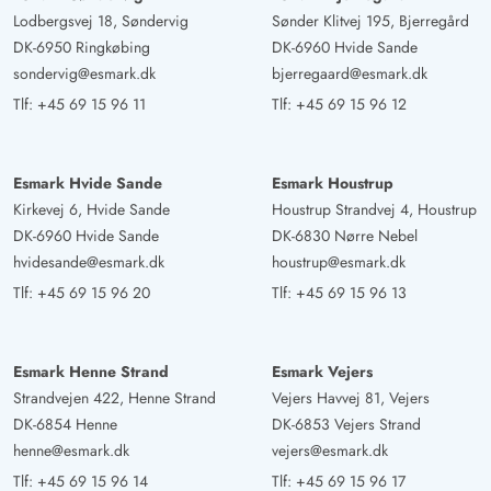
Lodbergsvej 18, Søndervig
Sønder Klitvej 195, Bjerregård
DK-6950 Ringkøbing
DK-6960 Hvide Sande
sondervig@esmark.dk
bjerregaard@esmark.dk
Tlf:
+45 69 15 96 11
Tlf:
+45 69 15 96 12
Esmark Hvide Sande
Esmark Houstrup
Kirkevej 6, Hvide Sande
Houstrup Strandvej 4, Houstrup
DK-6960 Hvide Sande
DK-6830 Nørre Nebel
hvidesande@esmark.dk
houstrup@esmark.dk
Tlf:
+45 69 15 96 20
Tlf:
+45 69 15 96 13
Esmark Henne Strand
Esmark Vejers
Strandvejen 422, Henne Strand
Vejers Havvej 81, Vejers
DK-6854 Henne
DK-6853 Vejers Strand
henne@esmark.dk
vejers@esmark.dk
Tlf:
+45 69 15 96 14
Tlf:
+45 69 15 96 17