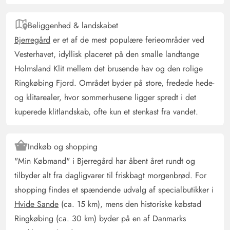
dog godt holde det ud :-) Alt i alt var vi tilfredse og kan
anbefale huset.
Beliggenhed & landskabet
Bjerregård
er et af de mest populære ferieområder ved
Vesterhavet, idyllisk placeret på den smalle landtange
Gast
4.5 ud af 5
4.5 ud af 5
4.5 out of 5
05/10/2024
Holmsland Klit mellem det brusende hav og den rolige
Deutschland
Ringkøbing Fjord. Området byder på store, fredede hede-
AI Oversat
(Se oprindelig)
og klitarealer, hvor sommerhusene ligger spredt i det
Det er meget smukt, og beliggenheden er også meget
kuperede klitlandskab, ofte kun et stenkast fra vandet.
god. Vi følte os meget godt tilpas og ville anbefale
ferieområdet og Esmark.
Indkøb og shopping
"Min Købmand" i Bjerregård har åbent året rundt og
tilbyder alt fra dagligvarer til friskbagt morgenbrød. For
shopping findes et spændende udvalg af specialbutikker i
Hvide Sande
(ca. 15 km), mens den historiske købstad
Ringkøbing (ca. 30 km) byder på en af Danmarks