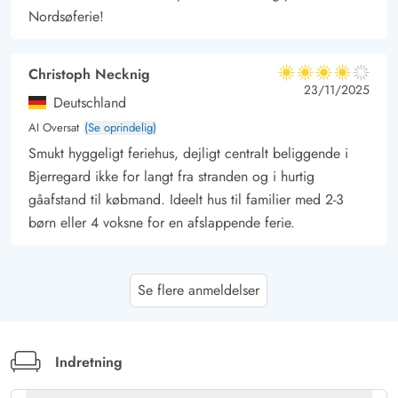
Nordsøferie!
Christoph Necknig
4 ud af 5
4 ud af 5
4 out of 5
23/11/2025
Deutschland
AI Oversat
(Se oprindelig)
Smukt hyggeligt feriehus, dejligt centralt beliggende i
Bjerregard ikke for langt fra stranden og i hurtig
gåafstand til købmand. Ideelt hus til familier med 2-3
børn eller 4 voksne for en afslappende ferie.
Gast
4.5 ud af 5
Se flere anmeldelser
4.5 ud af 5
4.5 out of 5
21/10/2025
Deutschland
AI Oversat
(Se oprindelig)
Lille men fin
Indretning