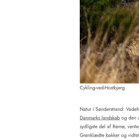
Fordele hos os
Esmark Rejsecurity
Esmark KidsVIP
Esmark VIP: Fordele og rabataftaler
Prisgaranti
Ingen depositum
Gæsteanmeldelser
Gratis WiFi i ferieområdet
Rabat
We love people!
Fritidsaktiviteter
Cykling-ved-Hostbjerg
Esmark VIP partnerfordele
Esmark KidsVIP
LEGOLAND® rabat
Natur i Sønderstrand: Vade
Ferie med børn
Danmarks landskab
og den un
Ferie med hund
sydligste del af Rømø, venter
Ferie ved stranden
Grønklædte bakker og vidtst
Naturoplevelser