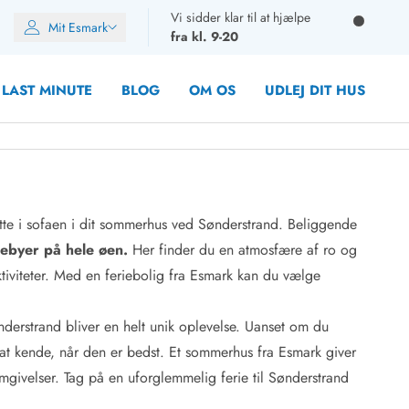
Vi sidder klar til at hjælpe
Mit Esmark
fra kl. 9-20
LAST MINUTE
BLOG
OM OS
UDLEJ DIT HUS
ette i sofaen i dit sommerhus ved Sønderstrand. Beliggende
oner
ebyer på hele øen.
Her finder du en atmosfære af ro og
oner
tiviteter. Med en feriebolig fra Esmark kan du vælge
oner
rupper)
nderstrand bliver en helt unik oplevelse. Uanset om du
en
 at kende, når den er bedst. Et sommerhus fra Esmark giver
ien
ien
givelser. Tag på en uforglemmelig ferie til Sønderstrand
n