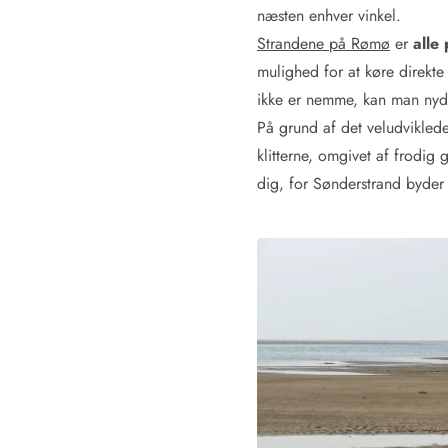
Rav - find det selv langs Vesterhavet
næsten enhver vinkel.
Indendørs legelande
Strandene på Rømø
er
alle
Zoologiske haver og dyreparker
mulighed for at køre direkte
Sportsaktiviteter
ikke er nemme, kan man nyde
Lystfiskeri på Vestkysten
På grund af det veludviklede
Bowling
klitterne, omgivet af frodig 
Minigolf i Vestjylland
Svømmehaller og badelande
dig, for Sønderstrand byder o
Golfferie i sommerhus
Fitness og træning
Cykelferie
Rideskoler/Ponyridning
Surfing
Vandring langs Vestkysten
Vandski for hele familien
Sejlads langs Vestkysten
Kulturaktiviteter
Historiske museer
Kunstmuseer