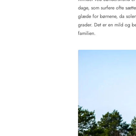
Afrejse
dage, som surfere ofte sætter
Sommerhus ABC
glæde for børnene, da solen
Booking FAQ
grader. Det er en mild og b
Forbrugsafregning (Strøm, vand...)
familien.
Lån og lej
Pakkeliste
Rengøring
Gavekort
Book tidligt
Lejebetingelser
Info
Vejret i Danmark
Sæsontider
Baderegler
Naturbeskyttelse
Webcam
Fotokonkurrence
Kort