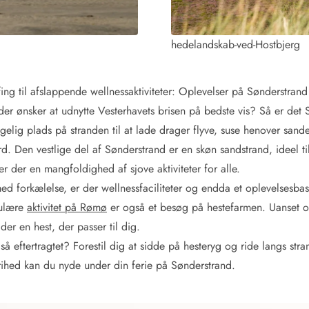
hedelandskab-ved-Hostbjerg
fing til afslappende wellnessaktiviteter: Oplevelser på Sønderstra
 der ønsker at udnytte Vesterhavets brisen på bedste vis? Så er det
elig plads på stranden til at lade drager flyve, suse henover sandet
Kontakt Blåvand
Kontakt Vejers
Kontakt Henne
Kontakt Rømø
Kontakt
. Den vestlige del af Sønderstrand er en skøn sandstrand, ideel ti
 der en mangfoldighed af sjove aktiviteter for alle.
ed forkælelse, er der wellnessfaciliteter og endda et oplevelsesbass
pulære
aktivitet på Rømø
er også et besøg på hestefarmen. Uanset o
der en hest, der passer til dig.
så eftertragtet? Forestil dig at sidde på hesteryg og ride langs str
frihed kan du nyde under din ferie på Sønderstrand.