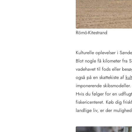
Römö-Kitestrand
Kulturelle oplevelser i Sønd
Blot nogle få kilometer fra 
vadehavet til fods eller bes
også på en skattekiste af
kul
imponerende skibsmodeller
Hvis du følger for en udflug
fiskericenteret. Køb dig fri
landlige liv, er der mulighe