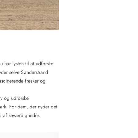
har lysten til at udforske
byder selve Sønderstrand
fascinerende fresker og
by og udforske
mark. For dem, der nyder det
lod af seværdigheder.