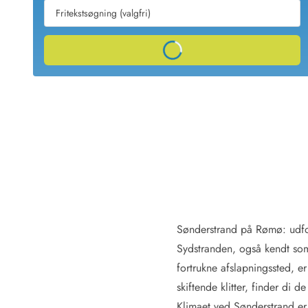
Sommerhuse med spa
Sommerhuse 
Sommerhuse med fredagsskift
Sommerhuse 
Sommerhuse med lørdagsskift
Sommerhuse 
Loading...
Sommerhuse i Bjerregård
Sommerhuse i Blåvand
Sommerhuse i Hvi
Sommerhuse i Årgab
Sommerhuse
Sommerhuse i Arrild
Sommerhuse
Sommerhuse i Bjerregård
Sommerhuse 
Sommerhuse i Blåvand
Sommerhuse
Sommerhuse i Bork Havn
Sommerhus p
Sommerhuse i Fjand
Sommerhuse
Sommerhuse på Fanø
Sommerhuse
Sommerhuse i Grærup Strand
Sommerhuse
Sommerhuse i Haurvig
Sommerhuse
Sønderstrand på Rømø: udfo
Sydstranden, også kendt so
Esmark Rejsecurity
Esmark KidsVIP
Esmark VIP partnerfordele
Fordel
fortrukne afslapningssted, e
Praktiske informationer
skiftende klitter, finder di 
Åbningstider og døgnvagt
Ankomst
Klimaet ved Sønderstrand er