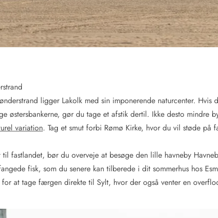
erstrand
Sønderstrand ligger Lakolk med sin imponerende naturcenter. Hvis du 
øge østersbankerne, gør du tage et afstik dertil. Ikke desto mindre 
turel variation
. Tag et smut forbi Rømø Kirke, hvor du vil støde på 
.
t til fastlandet, bør du overveje at besøge den lille havneby Havne
skfangede fisk, som du senere kan tilberede i dit sommerhus hos Es
d for at tage færgen direkte til Sylt, hvor der også venter en overf