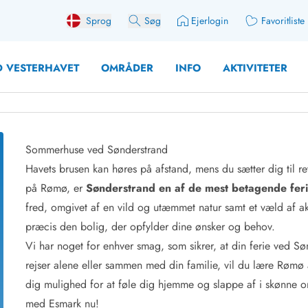
Sprog
Søg
Ejerlogin
Favoritliste
 VESTERHAVET
OMRÅDER
INFO
AKTIVITETER
Sommerhuse ved Sønderstrand
Havets brusen kan høres på afstand, mens du sætter dig til r
 med søndagsskift
Sommerhuse for 10 pers
på Rømø, er
Sønderstrand en af de mest betagende feri
med plads til fangsten
Sommerhuse for 12 Pers
fred, omgivet af en vild og utæmmet natur samt et væld af ak
med aktivitetsrum
Sommerhuse for 14 Pers
præcis den bolig, der opfylder dine ønsker og behov.
med ladestation (elbil)
Store sommerhuse (for g
Vi har noget for enhver smag, som sikrer, at din ferie ved Sø
med brændeovn
Sommerhuse i påskeferi
rejser alene eller sammen med din familie, vil du lære Rømø
erhuse
Sommerhuse i sommerfer
 med ydersæsonrabat
Sommerhuse i efterårsfer
dig mulighed for at føle dig hjemme og slappe af i skønne om
for 2 personer
Sommerhuse i vinterferie
med Esmark nu!