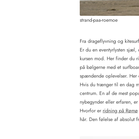
Kunsthåndværk og gallerier
Kulinariske oplevelser
strand-paa-roemoe
Sandskulpturfestival
Hold jul i sommerhuset
Vikingetiden i Danmark
Fra drageflyvning og kitesur
Er du en eventyrlysten sjæl,
kursen mod. Her finder du rig
Kontakt Bjerregård
Kontakt Søndervig
Kontakt Houstrup
Kontakt Fanø
på bølgerne med et surfboard
Kontakt, åbningstider og døgnvagt
spændende oplevelser. Her er
Feriehusudlejning siden 1965
Hvis du trænger til en dag m
Bæredygtighed
centrum. En af de mest po
Gæsterne siger
nybegynder eller erfaren, er 
Nyhedsbrev
Sponsorater - Esmark støtter
Hvorfor er
ridning på Rømø
Lejebetingelser
hår. Den følelse af absolut 
Persondata- og cookiepolitik
Presse