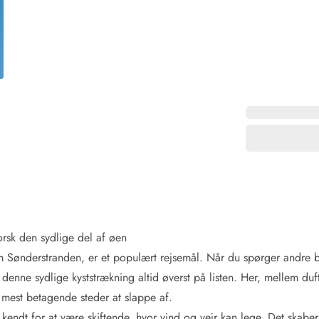
for 4 Personer
Sommerhuse i juleferien
for 6 Personer
Sommerhuse til nytår
for 8 Personer
de Sande
Sommerhuse i Søndervig
 i Henne Strand
Sommerhuse i Lodbjerg
 i Ho
Sommerhuse i Nr. Lyngv
i Houstrup
Sommerhuse på Rømø
 i Houvig
Sommerhuse i Søndervi
å Holmsland Klit
Sommerhuse i Skodbjer
 på Holmsland
Sommerhuse i Thorsmin
 i Hvide Sande
Sommerhuse i Vedersø Kl
 i Jegum
Sommerhuse i Vejers Str
 i Klegod
Sommerhuse i Vester Hu
rsk den sydlige del af øen
m Sønderstranden, er et populært rejsemål. Når du spørger andre
e hos os
r denne sydlige kyststrækning altid øverst på listen. Her, mellem du
de mest betagende steder at slappe af.
 kendt for at være skiftende, hvor vind og vejr kan lege. Det ska