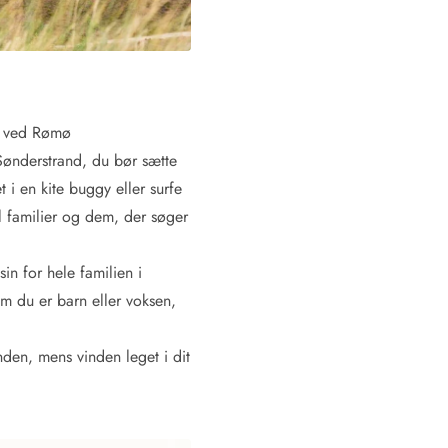
nd ved Rømø
 Sønderstrand, du bør sætte
 i en kite buggy eller surfe
 Hvide Sande
Baglandet
l familier og dem, der søger
in for hele familien i
m du er barn eller voksen,
anden, mens vinden leget i dit