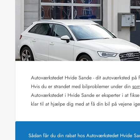
Sommerhuse med spa
Sommerhuse 
Sommerhuse med fredagsskift
Sommerhuse 
Sommerhuse med lørdagsskift
Sommerhuse 
Sommerhuse i Bjerregård
Sommerhuse i Blåvand
Sommerhuse i Hvi
Sommerhuse i Årgab
Sommerhuse
Sommerhuse i Arrild
Sommerhuse
Sommerhuse i Bjerregård
Sommerhuse 
Sommerhuse i Blåvand
Sommerhuse
Sommerhuse i Bork Havn
Sommerhus p
Autoværkstedet Hvide Sande - dit autoværksted på f
Sommerhuse i Fjand
Sommerhuse
Sommerhuse på Fanø
Sommerhuse
Hvis du er strandet med bilproblemer under din
som
Sommerhuse i Grærup Strand
Sommerhuse
Autoværkstedet i Hvide Sande er eksperter i at fikse
Sommerhuse i Haurvig
Sommerhuse
klar til at hjælpe dig med at få din bil på vejene ig
Esmark Rejsecurity
Esmark KidsVIP
Esmark VIP partnerfordele
Fordel
Praktiske informationer
Åbningstider og døgnvagt
Sådan får du din rabat hos Autoværkstedet Hvide S
Ankomst