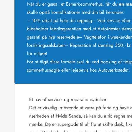
Når du er gæst i et Esmark-sommerhus, får du
en ma
Afrejse
skulle opstå komplikationer med din bil herunder:
Sommerhus ABC
Booking FAQ
– 10% rabat på hele din regning
– Ved service efter 
Forbrugsafregning (Strøm, vand...)
bibeholder fabriksgarantien med et AutoMester stemp
Lån og lej
garanti på nye reservedele
– Vagttelefon i weekender
Pakkeliste
forsikringsselskaber
– Reparation af stenslag 350,- kr.
Rengøring
for miljøet
Gavekort
For at tilgå disse fordele skal du ved booking af tid
Book tidligt
Lejebetingelser
sommerhusnøgle eller lejebevis hos Autoværkstedet.
Info
Vejret i Danmark
Sæsontider
Baderegler
Et hav af service- og reparationsydelser
Naturbeskyttelse
Det er virkelig irriterende at være på ferie og have e
Webcam
nærheden af Hvide Sande, så kan du altid regne med
Fotokonkurrence
mærke. De er supergode til alt fra at skifte dæk, fi
Kort