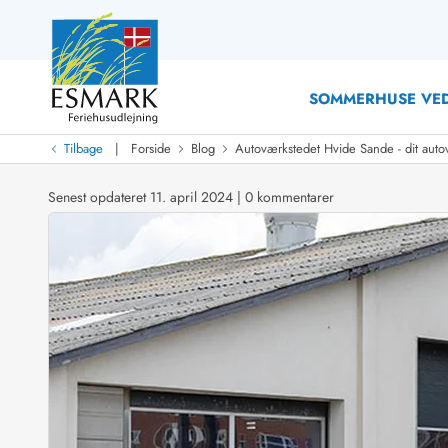
SOMMERHUSE VED
|
Tilbage
Forside
Blog
Autoværkstedet Hvide Sande - dit auto
Last Minute
Last minute
Senest opdateret 11. april 2024
|
0 kommentarer
Nyheder
Nyheder hos Esmark
Med swimmingpool
Sommerhuse med hund
Nyrenoverede sommerhuse
Sommerhuse
Sommerhuse med slutrengøring inklusive
Sommerhuse 
Sommerhuse tæt ved vandet
Sommerhuse 
Sommerhuse med internet
Sommerhuse 
Nybyggede sommerhuse
Feriehuse 
Sommerhuse med sauna
Luksussomm
Røgfrie/ikke-ryger sommerhuse
Sommerhuse
Sommerhuse med udsigt
Sommerhuse 