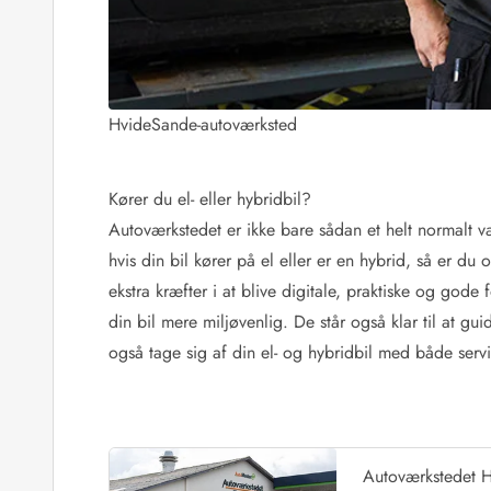
Rav - find det selv langs Vesterhavet
Indendørs legelande
Zoologiske haver og dyreparker
Sportsaktiviteter
Lystfiskeri på Vestkysten
HvideSande-autoværksted
Bowling
Minigolf i Vestjylland
Svømmehaller og badelande
Kører du el- eller hybridbil?
Golfferie i sommerhus
Autoværkstedet er ikke bare sådan et helt normalt v
Fitness og træning
hvis din bil kører på el eller er en hybrid, så er d
Cykelferie
ekstra kræfter i at blive digitale, praktiske og gode 
Rideskoler/Ponyridning
din bil mere miljøvenlig. De står også klar til at g
Surfing
også tage sig af din el- og hybridbil med både serv
Vandring langs Vestkysten
Vandski for hele familien
Sejlads langs Vestkysten
Kulturaktiviteter
Historiske museer
Autoværkstedet 
Kunstmuseer