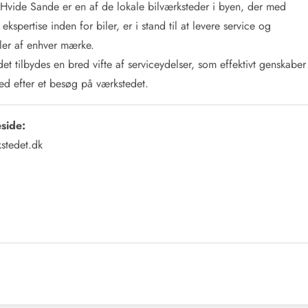
 Hvide Sande er en af de lokale bilværksteder i byen, der med
kspertise inden for biler, er i stand til at levere service og
biler af enhver mærke.
t tilbydes en bred vifte af serviceydelser, som effektivt genskaber
hed efter et besøg på værkstedet.
side:
stedet.dk
Kontakt Blåvand
Kontakt Vejers
Kontakt Henne
Kontakt Rømø
Kontakt