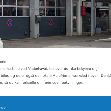
for 4 Personer
Sommerhuse i juleferien
for 6 Personer
Sommerhuse til nytår
for 8 Personer
de Sande
Sommerhuse i Søndervig
 i Henne Strand
Sommerhuse i Lodbjerg
 i Ho
Sommerhuse i Nr. Lyngv
i Houstrup
Sommerhuse på Rømø
 i Houvig
Sommerhuse i Søndervi
å Holmsland Klit
Sommerhuse i Skodbjer
erie
 på Holmsland
Sommerhuse i Thorsmin
 i Hvide Sande
Sommerhuse i Vedersø Kl
merhusferie ved Vesterhavet
, behøver du ikke bekymre dig!
 i Jegum
Sommerhuse i Vejers Str
 biler, og de er også det lokale AutoMester-værksted i byen. De stå
 i Klegod
Sommerhuse i Vester Hu
en, så du kan fortsætte din ferie uden bekymringer.
e hos os
ande