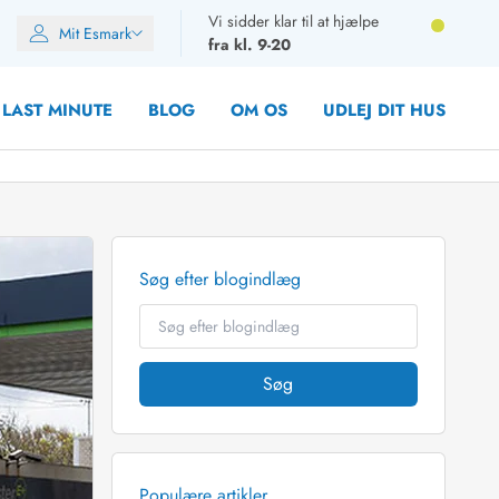
Vi sidder klar til at hjælpe
Mit Esmark
fra kl. 9-20
LAST MINUTE
BLOG
OM OS
UDLEJ DIT HUS
Søg efter blogindlæg
oner
oner
oner
rupper)
Søg
en
ien
ien
n
Populære artikler