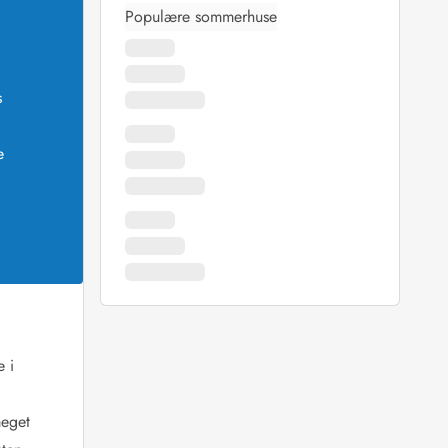
Populære sommerhuse
s
e
e i
meget