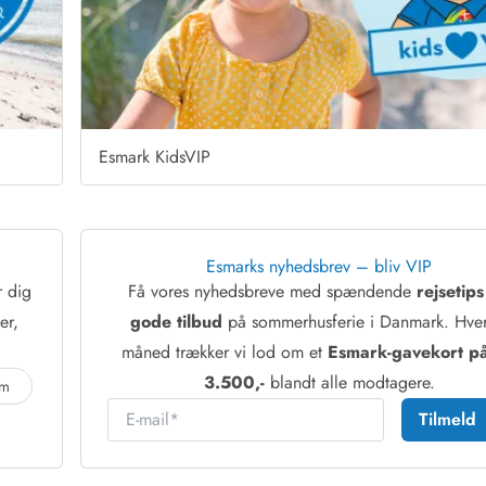
Esmark KidsVIP
Esmarks nyhedsbrev – bliv VIP
r dig
Få vores nyhedsbreve med spændende
rejsetip
er,
gode tilbud
på sommerhusferie i Danmark. Hver
måned trækker vi lod om et
Esmark-gavekort på
3.500,-
blandt alle modtagere.
am
E-mail
Tilmeld