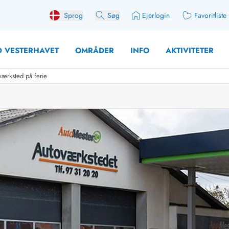
Sprog
Søg
Ejerlogin
Favoritliste
 VESTERHAVET
OMRÅDER
INFO
AKTIVITETER
værksted på ferie
 med søndagsskift
Sommerhuse for 10 pers
med plads til fangsten
Sommerhuse for 12 Pers
med aktivitetsrum
Sommerhuse for 14 Pers
med ladestation (elbil)
Store sommerhuse (for g
med brændeovn
Sommerhuse i påskeferi
erhuse
Sommerhuse i sommerfer
 med ydersæsonrabat
Sommerhuse i efterårsfer
for 2 personer
Sommerhuse i vinterferie