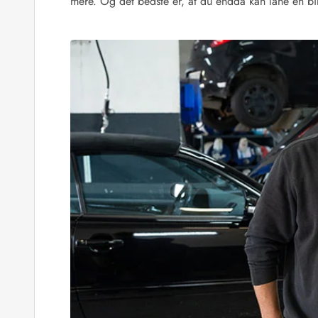
mere. Og det bedste er, at du endda kan låne en bil,
Fordele hos os
Esmark Rejsecurity
Esmark KidsVIP
Esmark VIP: Fordele og rabataftaler
Prisgaranti
Ingen depositum
Gæsteanmeldelser
Gratis WiFi i ferieområdet
Rabat
We love people!
Fritidsaktiviteter
Esmark VIP partnerfordele
Esmark KidsVIP
LEGOLAND® rabat
Ferie med børn
Ferie med hund
Ferie ved stranden
Naturoplevelser