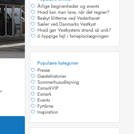
Årlige begivenheder og events
Hvad kan man lave, når det regner?
Beskyt klitterne ved Vesterhavet
Sæler ved Danmarks Vestkyst
Hvad gør Vestkystens strand så unik?
6 hyppige fejl i ferieplanlægningen
 Hede
ig
g
Populære kategorier
ge
Presse
de
Gæstehistorier
Sommerhusudlejning
it
EsmarkVIP
and
r
Esmark
sby
Events
Fyrtårne
Inspiration