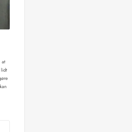
 at
lidt
 gøre
 kan