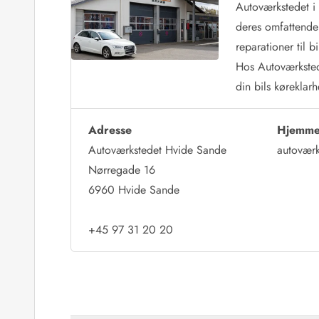
Autoværkstedet i
Kunsthåndværk og gallerier
deres omfattende e
Kulinariske oplevelser
reparationer til 
Sandskulpturfestival
Hold jul i sommerhuset
Hos Autoværkstede
Vikingetiden i Danmark
din bils køreklar
Adresse
Hjemme
Autoværkstedet Hvide Sande
autoværk
Kontakt Bjerregård
Kontakt Søndervig
Kontakt Houstrup
Kontakt Fanø
Kontakt, åbningstider og døgnvagt
Nørregade 16
Feriehusudlejning siden 1965
6960 Hvide Sande
Bæredygtighed
Gæsterne siger
+45 97 31 20 20
Nyhedsbrev
Sponsorater - Esmark støtter
Lejebetingelser
Persondata- og cookiepolitik
Presse