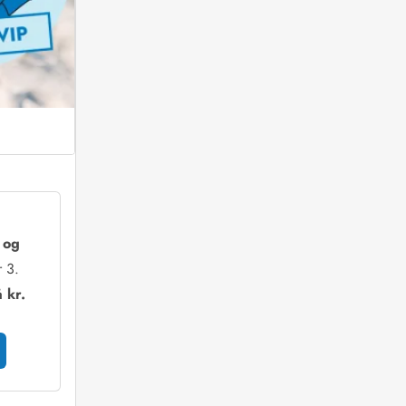
s og
 3.
 kr.