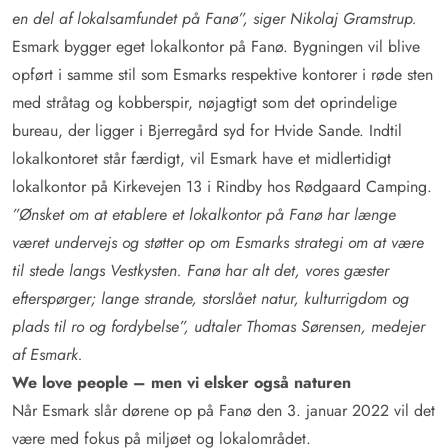
en del af lokalsamfundet på Fanø”, siger Nikolaj Gramstrup.
Esmark bygger eget lokalkontor på Fanø. Bygningen vil blive
opført i samme stil som Esmarks respektive kontorer i røde sten
med stråtag og kobberspir, nøjagtigt som det oprindelige
bureau, der ligger i Bjerregård syd for Hvide Sande. Indtil
lokalkontoret står færdigt, vil Esmark have et midlertidigt
lokalkontor på Kirkevejen 13 i Rindby hos Rødgaard Camping.
”Ønsket om at etablere et lokalkontor på Fanø har længe
været undervejs og støtter op om Esmarks strategi om at være
til stede langs Vestkysten. Fanø har alt det, vores gæster
efterspørger; lange strande, storslået natur, kulturrigdom og
plads til ro og fordybelse”, udtaler Thomas Sørensen, medejer
af Esmark.
We love people – men vi elsker også naturen
Når Esmark slår dørene op på Fanø den 3. januar 2022 vil det
være med fokus på miljøet og lokalområdet.