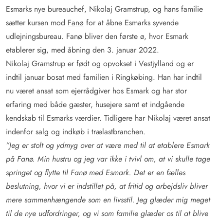
Esmarks nye bureauchef, Nikolaj Gramstrup, og hans familie
sætter kursen mod
Fanø
for at åbne Esmarks syvende
udlejningsbureau. Fanø bliver den første ø, hvor Esmark
etablerer sig, med åbning den 3. januar 2022.
Nikolaj Gramstrup er født og opvokset i Vestjylland og er
indtil januar bosat med familien i Ringkøbing.
Han har indtil
nu været ansat som ejerrådgiver hos Esmark og har stor
erfaring med både gæster, husejere samt et indgående
kendskab til Esmarks værdier. Tidligere har Nikolaj været ansat
indenfor salg og indkøb i trælastbranchen.
”Jeg er stolt og ydmyg over at være med til at etablere Esmark
på Fanø. Min hustru og jeg var ikke i tvivl om, at vi skulle tage
springet og flytte til Fanø med Esmark. Det er en fælles
beslutning, hvor vi er indstillet på, at fritid og arbejdsliv bliver
mere sammenhængende som en livsstil. Jeg glæder mig meget
til de nye udfordringer, og vi som familie glæder os til at blive