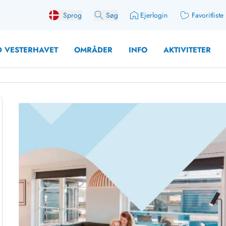
Sprog
Søg
Ejerlogin
Favoritliste
 VESTERHAVET
OMRÅDER
INFO
AKTIVITETER
 med søndagsskift
Sommerhuse for 10 pers
med plads til fangsten
Sommerhuse for 12 Pers
med aktivitetsrum
Sommerhuse for 14 Pers
med ladestation (elbil)
Store sommerhuse (for g
med brændeovn
Sommerhuse i påskeferi
erhuse
Sommerhuse i sommerfer
 med ydersæsonrabat
Sommerhuse i efterårsfer
for 2 personer
Sommerhuse i vinterferie