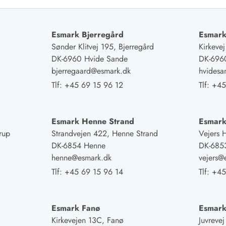
Esmark Bjerregård
Esmark
Sønder Klitvej 195, Bjerregård
Kirkeve
DK-6960 Hvide Sande
DK-696
bjerregaard@esmark.dk
hvides
Tlf:
+45 69 15 96 12
Tlf:
+45
Esmark Henne Strand
Esmark
rup
Strandvejen 422, Henne Strand
Vejers 
DK-6854 Henne
DK-6853
henne@esmark.dk
vejers@
Tlf:
+45 69 15 96 14
Tlf:
+45
Esmark Fanø
Esmar
Kirkevejen 13C, Fanø
Juvreve