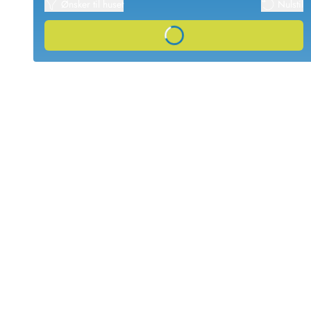
Ønsker til huset
Nulstil
Afrejse
Sommerhus ABC
Loading...
Booking FAQ
Forbrugsafregning (Strøm, vand...)
Lån og lej
Pakkeliste
Rengøring
Gavekort
Book tidligt
Lejebetingelser
Info
Vejret i Danmark
Sæsontider
Baderegler
Naturbeskyttelse
Webcam
Fotokonkurrence
Kort