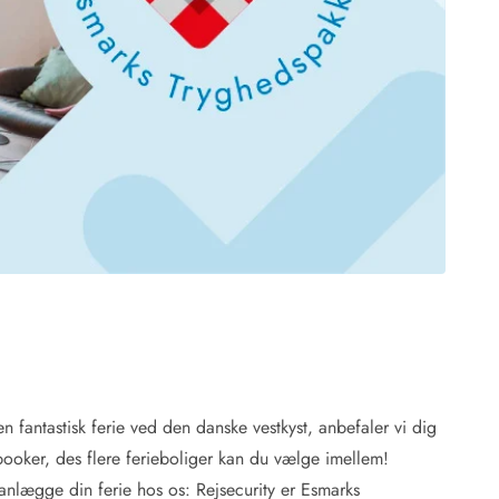
 Hede
ig
g
ge
de
it
and
sby
n fantastisk ferie ved den danske vestkyst, anbefaler vi dig
booker, des flere ferieboliger kan du vælge imellem!
planlægge din ferie hos os: Rejsecurity er Esmarks