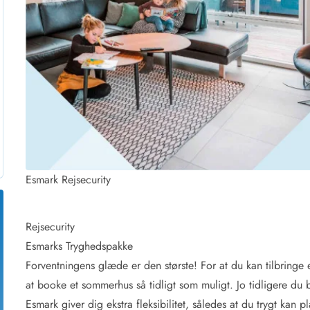
for 4 Personer
Sommerhuse i juleferien
for 6 Personer
Sommerhuse til nytår
for 8 Personer
de Sande
Sommerhuse i Søndervig
 i Henne Strand
Sommerhuse i Lodbjerg
 i Ho
Sommerhuse i Nr. Lyngv
i Houstrup
Sommerhuse på Rømø
 i Houvig
Sommerhuse i Søndervi
å Holmsland Klit
Sommerhuse i Skodbjer
 på Holmsland
Sommerhuse i Thorsmin
Esmark Rejsecurity
 i Hvide Sande
Sommerhuse i Vedersø Kl
 i Jegum
Sommerhuse i Vejers Str
 i Klegod
Sommerhuse i Vester Hu
Rejsecurity
Esmarks Tryghedspakke
e hos os
Forventningens glæde er den største! For at du kan tilbringe e
at booke et sommerhus så tidligt som muligt. Jo tidligere du 
Esmark giver dig ekstra fleksibilitet, således at du trygt kan 