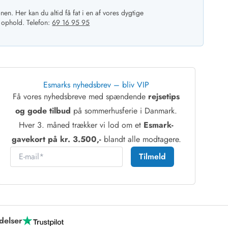
nen. Her kan du altid få fat i en af vores dygtige
 ophold. Telefon:
69 16 95 95
Esmarks nyhedsbrev – bliv VIP
Få vores nyhedsbreve med spændende
rejsetips
 Hvide Sande
Baglandet
og gode tilbud
på sommerhusferie i Danmark.
Hver 3. måned trækker vi lod om et
Esmark-
gavekort på kr. 3.500,-
blandt alle modtagere.
E-mail
Tilmeld
delser