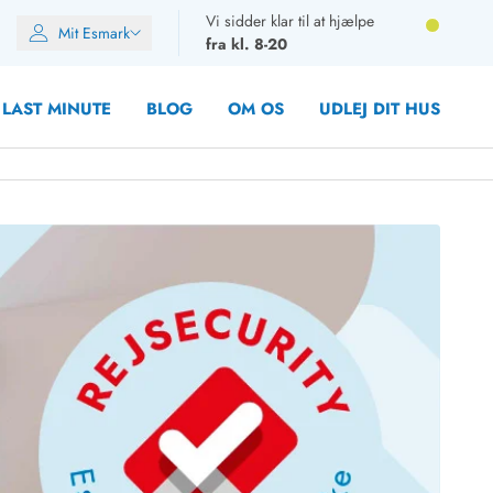
Vi sidder klar til at hjælpe
Mit Esmark
fra kl. 8-20
LAST MINUTE
BLOG
OM OS
UDLEJ DIT HUS
oner
oner
oner
rupper)
en
ien
ien
n