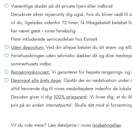
Væsentlige skader på dit private hjem eller indbrud
Derudover sikrer rejsecurity dig også, hvis du bliver nødt til a
vil du, ligeledes indenfor 72 timer, få tilbagebetalt beløbet f
har været gæst i vores feriebolig.
Flere inkluderede serviceydelser hos Esmark
Uden depositum:
Ved din afrejse betaler du dit strøm- og elf
Feriehussikringen uden selvrisiko dækker dit og dine medrejs
sommerhusets indbo.
Rengøringskoncept:
Vi garanterer for højeste rengørings- og 
Døgnvagt alle årets dage
: Opstår der en nødsituation under
altid henvende dig til vores medarbejdere indenfor de lokale 
Desuden giver vi dig
100% prisgaranti
: Vi lover dig, at du i
pris på en anden internetportal. Skulle det mod al forventning
Vil du vide mere? Læs detaljerne i vores
lejebetingelser
.