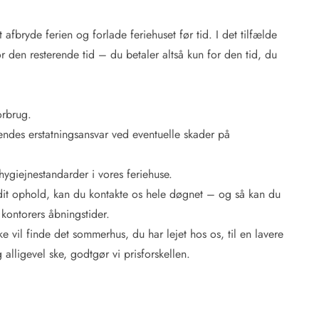
t afbryde ferien og forlade feriehuset før tid. I det tilfælde
or den resterende tid – du betaler altså kun for den tid, du
orbrug.
endes erstatningsansvar ved eventuelle skader på
hygiejnestandarder i vores feriehuse.
 dit ophold, kan du kontakte os hele døgnet – og så kan du
kontorers åbningstider.
kke vil finde det sommerhus, du har lejet hos os, til en lavere
 alligevel ske, godtgør vi prisforskellen.