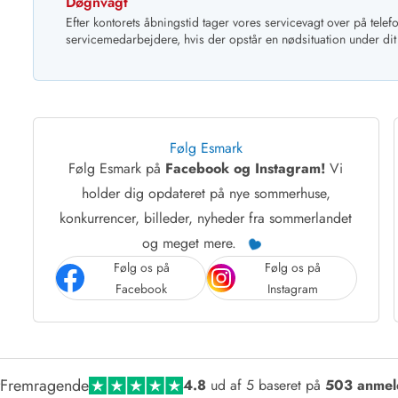
Døgnvagt
Efter kontorets åbningstid tager vores servicevagt over på telefo
servicemedarbejdere, hvis der opstår en nødsituation under dit
Følg Esmark
Følg Esmark på
Facebook og Instagram!
Vi
Kontakt Blåvand
Kontakt Vejers
Kontakt Henne
Kontakt Rømø
Kontakt
holder dig opdateret på nye sommerhuse,
konkurrencer, billeder, nyheder fra sommerlandet
og meget mere.
Følg os på
Følg os på
Facebook
Instagram
Fremragende
4.8
ud af 5 baseret på
503 anmel